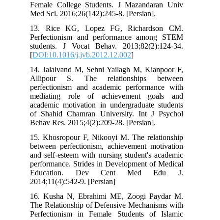
Female College Students. J Mazandaran Univ
Med Sci. 2016;26(142):245-8. [Persian].
13. Rice KG, Lopez FG, Richardson CM.
Perfectionism and performance among STEM
students. J Vocat Behav. 2013;82(2):124-34.
[
DOI:10.1016/j.jvb.2012.12.002
]
14. Jalalvand M, Sehni Yailagh M, Kianpoor F,
Allipour S. The relationships between
perfectionism and academic performance with
mediating role of achievement goals and
academic motivation in undergraduate students
of Shahid Chamran University. Int J Psychol
Behav Res. 2015;4(2):209-28. [Persian].
15. Khosropour F, Nikooyi M. The relationship
between perfectionism, achievement motivation
and self-esteem with nursing student's academic
performance. Strides in Development of Medical
Education. Dev Cent Med Edu J.
2014;11(4):542-9. [Persian]
16. Kusha N, Ebrahimi ME, Zoogi Paydar M.
The Relationship of Defensive Mechanisms with
Perfectionism in Female Students of Islamic