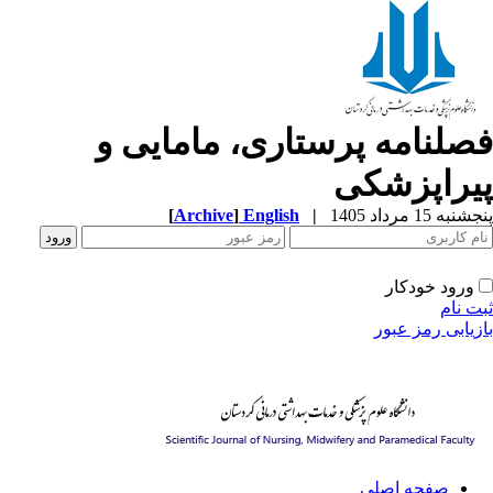
صلنامه پرستاری، مامایی و
یراپزشکی
[
Archive
]
English
|
به 15 مرداد 1405
ورود خودکار
ت نام
زیابی رمز عبور
صفحه اصلی