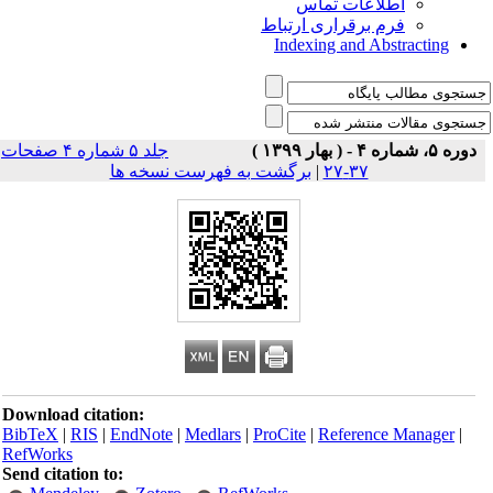
اطلاعات تماس
فرم برقراری ارتباط
Indexing and Abstracting
دوره ۵، شماره ۴ - ( بهار ۱۳۹۹ )
جلد ۵ شماره ۴ صفحات
برگشت به فهرست نسخه ها
|
۳۷-۲۷
Download citation:
BibTeX
|
RIS
|
EndNote
|
Medlars
|
ProCite
|
Reference Manager
|
RefWorks
Send citation to: