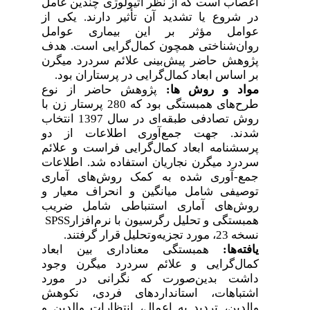
اعصاب است که از نظر اتیولوژی چندین عامل
در شروع یا تشدید آن تأثیر دارند. یکی از
عوامل مؤثر بر این بیماری عوامل
روان‌شناختی همچون کمال‌گرایی است. هدف
پژوهش حاضر پیش‌بینی علائم سردرد میگرن
.
بر اساس ابعاد کمال‌گرایی در پرستاران بود
مواد و
روش ها:
پژوهش حاضر از نوع
طرح‌های همبستگی بود که 280 پرستار زن با
روش تصادفی طبقه‌ای در سال 1397 انتخاب
شدند. جهت جمع‌آوری اطلاعات از دو
پرسشنامه ابعاد کمال‌گرایی فراست و علائم
سردرد میگرن نجاریان استفاده شد. اطلاعات
جمع-آوری شده به کمک روش‌های آماری
توصیفی شامل میانگین و انحراف معیار و
روش‌های آماری استنباطی شامل ضریب
SPSS
همبستگی و تحلیل رگرسیون با نرم‌افزار
.
نسخه 23، مورد تجزیه‌وتحلیل قرار گرفتند
یافته‌ها:
همبستگی معناداری بین ابعاد
کمال‌گرایی و علائم سردرد میگرن وجود
داشت بدین‌صورت که نگرانی در مورد
اشتباهات، استانداردهای فردی، نکوهش
والدین، تردید به اعمال، انتظارات والدین و