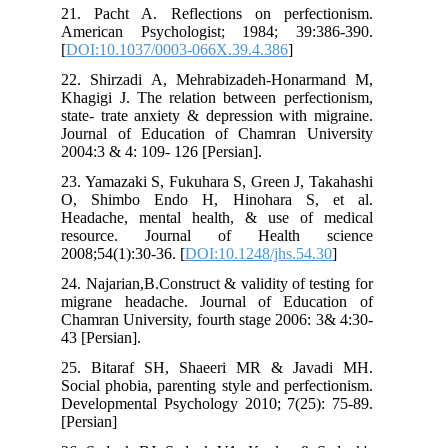
21. Pacht A. Reflections on perfectionism.
American Psychologist; 1984; 39:386-390.
[
DOI:10.1037/0003-066X.39.4.386
]
22. Shirzadi A, Mehrabizadeh-Honarmand M,
Khagigi J. The relation between perfectionism,
state- trate anxiety & depression with migraine.
Journal of Education of Chamran University
2004:3 & 4: 109- 126 [Persian].
23. Yamazaki S, Fukuhara S, Green J, Takahashi
O, Shimbo Endo H, Hinohara S, et al.
Headache, mental health, & use of medical
resource. Journal of Health science
2008;54(1):30-36. [
DOI:10.1248/jhs.54.30
]
24. Najarian,B.Construct & validity of testing for
migrane headache. Journal of Education of
Chamran University, fourth stage 2006: 3& 4:30-
43 [Persian].
25. Bitaraf SH, Shaeeri MR & Javadi MH.
Social phobia, parenting style and perfectionism.
Developmental Psychology 2010; 7(25): 75-89.
[Persian]