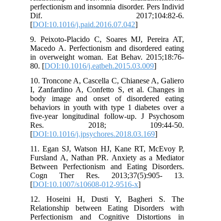
perfectionism and insomnia disorder. Pers Individ
Dif. 2017;104:82-6.
[
DOI:10.1016/j.paid.2016.07.042
]
9. Peixoto-Placido C, Soares MJ, Pereira AT,
Macedo A. Perfectionism and disordered eating
in overweight woman. Eat Behav. 2015;18:76-
80. [
DOI:10.1016/j.eatbeh.2015.03.009
]
10. Troncone A, Cascella C, Chianese A, Galiero
I, Zanfardino A, Confetto S, et al. Changes in
body image and onset of disordered eating
behaviors in youth with type 1 diabetes over a
five-year longitudinal follow-up. J Psychosom
Res. 2018; 109:44-50.
[
DOI:10.1016/j.jpsychores.2018.03.169
]
11. Egan SJ, Watson HJ, Kane RT, McEvoy P,
Fursland A, Nathan PR. Anxiety as a Mediator
Between Perfectionism and Eating Disorders.
Cogn Ther Res. 2013;37(5):905- 13.
[
DOI:10.1007/s10608-012-9516-x
]
12. Hoseini H, Dusti Y, Bagheri S. The
Relationship between Eating Disorders with
Perfectionism and Cognitive Distortions in