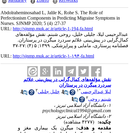
Mendeley
Zotero
RefWorks
Abdolraheminosahad L, Jalile K, Rohe S. The Role of
Perfectionism Components in Predicting Migraine Symptoms in
Nurses. SJNMP 2020; 5 (4) :27-37
URL:
http://sjnmp.muk.ac.ir/article-1-194-fa.html
عبدالرحیمی لیلا، جلیلی خلیل، روحی شبنم. نقش مؤلفه‌های
کمال‌گرایی در پیش‌بینی علائم سردرد میگرن در پرستاران.
فصلنامه پرستاری، مامایی و پیراپزشکی. ۱۳۹۹; ۵ (۴) :۲۷-۳۷
URL:
http://sjnmp.muk.ac.ir/article-۱-۱۹۴-fa.html
نقش مؤلفه‌های کمال‌گرایی در پیش‌بینی علائم
سردرد میگرن در پرستاران
۲
۱
*
،
خلیل جلیلی
،
لیلا عبدالرحیمی
۲
شبنم روحی
۱- دانشگاه آزاد اسلامی تبریز ،
psychologyclinical1994@gmail.com
۲- دانشگاه آزاد اسلامی تبریز
چکیده:
(۴۲۷۷ مشاهده)
مقدمه و هدف:
میگرن یک بیماری مغز و