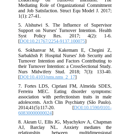
Mediating Role of Organizational Commitment
and Job Satisfaction. Struct Equ Model J. 2017;
1(1): 27-41.
5. Alshutwi S. The Influence of Supervisor
Support on Nurses' Turnover Intention. Health
Syst Policy Res. 2017; 4(2): 1-6.
[
DOI:10.21767/2254-9137.100075
]
6. Sokhanvar M, Kakemam E, Chegini Z,
Sarbakhsh P. Hospital Nurses' Job Security and
Turnover Intention and Factors Contributing to
their Turnover Intention: a CrossSectional Study.
Nurs Midwifery Stud. 2018; 7(3): 133-40.
[
DOI:10.4103/nms.nms_2_17
]
7. Fortes LDS, Cipriani FM, Almeida SDES,
Ferreira MEC. Eating disorder symptoms:
association with perfectionism traits in male
adolescents. Arch Clin Psychiatry (São Paulo).
2014;41(5):117-20. [
DOI:10.1590/0101-
60830000000024
]
8. Akram U, Ellis JG, Myachykov A, Chapman
AJ, Barclay NL. Anxiety mediates the
relationship between multidimensional