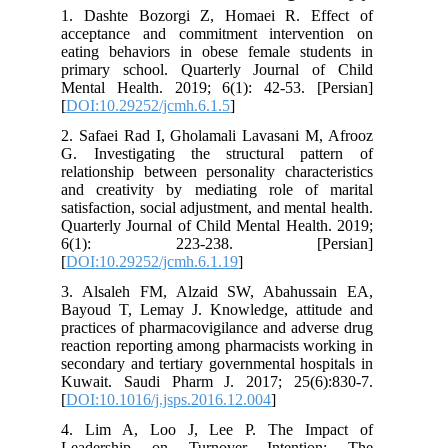
1. Dashte Bozorgi Z, Homaei R. Effect of
acceptance and commitment intervention on
eating behaviors in obese female students in
primary school. Quarterly Journal of Child
Mental Health. 2019; 6(1): 42-53. [Persian]
[
DOI:10.29252/jcmh.6.1.5
]
2. Safaei Rad I, Gholamali Lavasani M, Afrooz
G. Investigating the structural pattern of
relationship between personality characteristics
and creativity by mediating role of marital
satisfaction, social adjustment, and mental health.
Quarterly Journal of Child Mental Health. 2019;
6(1): 223-238. [Persian]
[
DOI:10.29252/jcmh.6.1.19
]
3. Alsaleh FM, Alzaid SW, Abahussain EA,
Bayoud T, Lemay J. Knowledge, attitude and
practices of pharmacovigilance and adverse drug
reaction reporting among pharmacists working in
secondary and tertiary governmental hospitals in
Kuwait. Saudi Pharm J. 2017; 25(6):830-7.
[
DOI:10.1016/j.jsps.2016.12.004
]
4. Lim A, Loo J, Lee P. The Impact of
Leadership on Turnover Intention: The