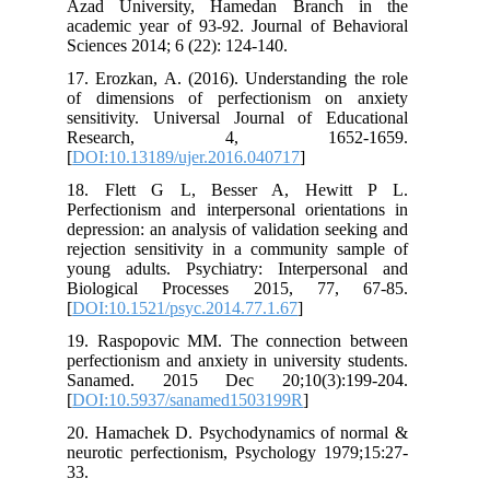
Azad University, Hamedan Branch in the
academic year of 93-92. Journal of Behavioral
Sciences 2014; 6 (22): 124-140.
17. Erozkan, A. (2016). Understanding the role
of dimensions of perfectionism on anxiety
sensitivity. Universal Journal of Educational
Research, 4, 1652-1659.
[
DOI:10.13189/ujer.2016.040717
]
18. Flett G L, Besser A, Hewitt P L.
Perfectionism and interpersonal orientations in
depression: an analysis of validation seeking and
rejection sensitivity in a community sample of
young adults. Psychiatry: Interpersonal and
Biological Processes 2015, 77, 67-85.
[
DOI:10.1521/psyc.2014.77.1.67
]
19. Raspopovic MM. The connection between
perfectionism and anxiety in university students.
Sanamed. 2015 Dec 20;10(3):199-204.
[
DOI:10.5937/sanamed1503199R
]
20. Hamachek D. Psychodynamics of normal &
neurotic perfectionism, Psychology 1979;15:27-
33.