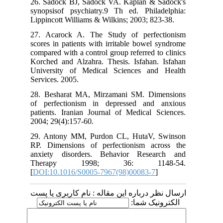
26. Sadock BJ, Sadock VA. Kaplan & Sadock's
synopsisof psychiatry.9 Th ed. Philadelphia:
Lippincott Williams & Wilkins; 2003; 823-38.
27. Acarock A. The Study of perfectionism
scores in patients with irritable bowel syndrome
compared with a control group referred to clinics
Korched and Alzahra. Thesis. Isfahan. Isfahan
University of Medical Sciences and Health
Services. 2005.
28. Besharat MA, Mirzamani SM. Dimensions
of perfectionism in depressed and anxious
patients. Iranian Journal of Medical Sciences.
2004; 29(4):157-60.
29. Antony MM, Purdon CL, HutaV, Swinson
RP. Dimensions of perfectionism across the
anxiety disorders. Behavior Research and
Therapy 1998; 36: 1148-54.
[
DOI:10.1016/S0005-7967(98)00083-7
]
ارسال نظر درباره این مقاله : نام کاربری یا پست
الکترونیک شما: