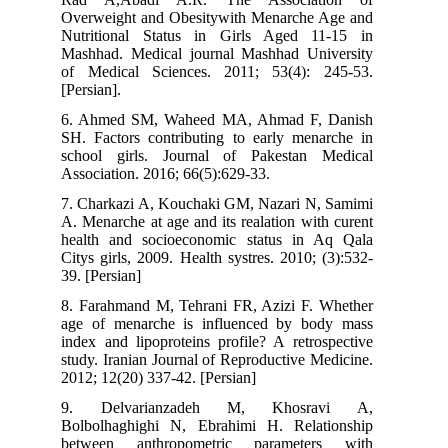
Overweight and Obesitywith Menarche Age and
Nutritional Status in Girls Aged 11-15 in
Mashhad. Medical journal Mashhad University
of Medical Sciences. 2011; 53(4): 245-53.
[Persian].
6. Ahmed SM, Waheed MA, Ahmad F, Danish
SH. Factors contributing to early menarche in
school girls. Journal of Pakestan Medical
Association. 2016; 66(5):629-33.
7. Charkazi A, Kouchaki GM, Nazari N, Samimi
A. Menarche at age and its realation with curent
health and socioeconomic status in Aq Qala
Citys girls, 2009. Health systres. 2010; (3):532-
39. [Persian]
8. Farahmand M, Tehrani FR, Azizi F. Whether
age of menarche is influenced by body mass
index and lipoproteins profile? A retrospective
study. Iranian Journal of Reproductive Medicine.
2012; 12(20) 337-42. [Persian]
9. Delvarianzadeh M, Khosravi A,
Bolbolhaghighi N, Ebrahimi H. Relationship
between anthropometric parameters with