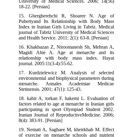
University of Medical Sciences. 2006; 14(56)
18-22. [Persian]
15. Ghergherehchi R, Shoaree N. Age of
Pubertyand Its Relationship with Body Mass
Index in Iranian Girls Living in Tabriz. Medical
journal of Tabriz University of Medical Sciences
and Health Service. 2011; 2(1): 63-8. [Persian]
16. Khakbazan Z, Niroomanesh Sh, Mehran A,
Magidi Ahie A. Age at menarche and its
relationship with body mass index. Hayat
journal. 2005:11(3-4):55-62.
17. Kurdzielewicz M. Analysis of selected
environmental and biophysical parameters during
menarche. Annales Academiae Medicae
Stetinensis. 2001; 47(1): 125-43.
18. kabir A, torkan F, hakemi L. Evaluation of
factors related to age at menarche in Iranian girls
participating in sport Olympiad Student 2002.
Iranian Journal of ReproductiveMedicine. 2006;
8(4): 383-91. [Persian]
19. Nemati A, Saghaee M, kheirkhah M. Effect
of exercise on menarche schools and nutrient