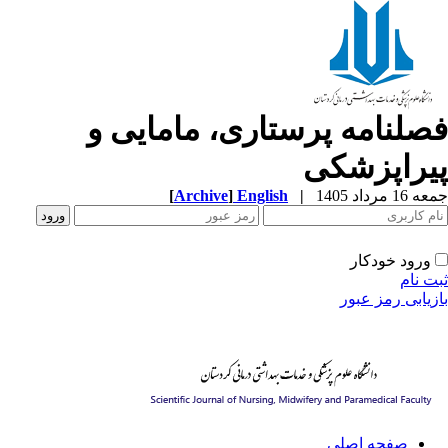
صلنامه پرستاری، مامایی و
یراپزشکی
[
Archive
]
English
|
1 مرداد 1405
ورود خودکار
ت نام
زیابی رمز عبور
صفحه اصلی