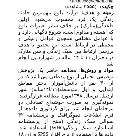
r.nikjou56@gmail.com
چکیده:
(۳۵۵۵ مشاهده)
زمینه و هدف
فرایند بلوغ مهم‌ترین حادثه
:
زندگی یک فرد محسوب می‌شود. اولین
قاعدگی(‌منارک) بر خلاف سایر تغییرات بلوغ
که آهسته و مداوم است، شروع ناگهانی دارد و
با عوامل مختلفی همچون عوامل ژنتیکی و
محیطی در ارتباط است.
این تحقیق با هدف
بررسی ارتباط بین سبک زندگی و سن منارک
در دختران ۱۱ تا ۱۴ ساله در شهر‌اردبیل انجام
.
شد
مواد و روش‌ها
مطالعه حاضر یک پژوهش
:
توصیفی-تحلیلی از نوع مقطعی می‌باشد که در
آن۳۰۰ نفر از دانش‌آموزان دختر مقاطع
ابتدایی و اول متوسطه(۱۱تا۱۴ساله) شهر
اردبیل‌ درسال
۱۳۹۸مورد مطالعه قرارگرفتند.
نمونه‌گیری به صورت خوشه‌ای تصادفی دو
مرحله‌ای انجام شد. برای ‌گرد‌آوری داده‌ها از
فرم اطلاعات دموگرافیک و پرسشنامه ۴۲
سوالی سبک زندگی (منتج از پرسشنامه
استفاده شد.
(
استاندارد سبک زندگیWHO
داده­ ها با استفاده از نرم افزار SPSS
ورژن ۱۸