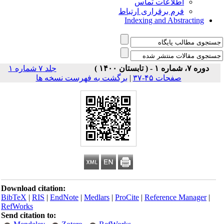
اطلاعات تماس
فرم برقراری ارتباط
Indexing and Abstracting
دوره ۷، شماره ۱ - ( تابستان ۱۴۰۰ )
جلد ۷ شماره ۱
برگشت به فهرست نسخه ها
|
صفحات ۴۵-۳۷
Download citation:
BibTeX
|
RIS
|
EndNote
|
Medlars
|
ProCite
|
Reference Manager
|
RefWorks
Send citation to: