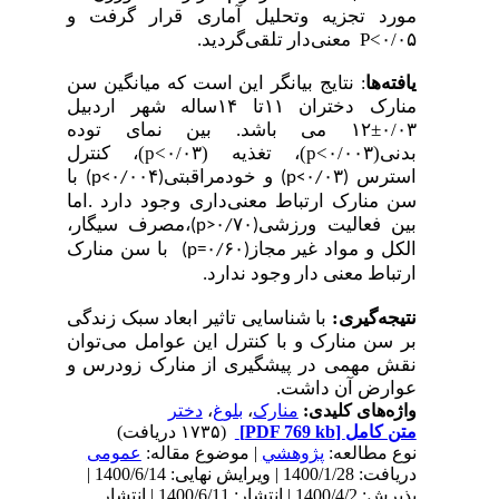
مورد تجزیه وتحلیل آماری قرار گرفت و
.
معنی‌دار تلقی‌گردید
۰/۰۵>P
یافته‌ها
نتایج بیانگر این است که میانگین سن
:
منارک دختران ۱۱تا ۱۴ساله شهر اردبیل
۰/۰۳±۱۲ می باشد.
بین نمای توده
بدنی(۰/۰۰۳>p)، تغذیه (۰/۰۳>p)، کنترل
استرس
و خودمراقبتی
با
(p<۰/۰۰۴)
(p<۰/۰۳)
سن منارک ارتباط معنی‌داری وجود دارد .اما
بین فعالیت ورزشی
مصرف سیگار،
(p>۰/۷۰)،
الکل و مواد غیر مجاز
با سن منارک
(p=۰/۶۰)
ارتباط معنی دار وجود ندارد
.
نتیجه‌گیری:
با شناسایی تاثیر ابعاد سبک زندگی
بر سن منارک و با کنترل این عوامل می‌توان
نقش مهمی در پیشگیری از منارک زودرس و
.
عوارض آن داشت
دختر
،
بلوغ
،
منارک
واژه‌های کلیدی:
(۱۷۳۵ دریافت)
[PDF 769 kb]
متن کامل
نوع مطالعه:
پژوهشي
| موضوع مقاله:
عمومى
دریافت: 1400/1/28 | ویرایش نهایی: 1400/6/14 |
پذیرش: 1400/4/2 | انتشار: 1400/6/11 | انتشار