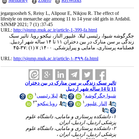
Mendeley
Zotero
RefWorks
jegargoosheh S, Reisy L, Alipour E, Nikjou R. The effect of
lifestyle on menarche age among 11 to 14 year old girls in Ardabil.
SJNMP 2021; 7 (1) :37-45
URL:
http://sjnmp.muk.ac.ir/article-1-399-fa.html
جگرگوشه شیوا، رئیسی لیلا، علیپور الناز، نیکجو رویا. تاثیر سبک
زندگی بر سن منارک در بین دختران ۱۱ تا ۱۴ ساله شهر اردبیل.
فصلنامه پرستاری، مامایی و پیراپزشکی. ۱۴۰۰; ۷ (۱) :۳۷-۴۵
URL:
http://sjnmp.muk.ac.ir/article-۱-۳۹۹-fa.html
تاثیر سبک زندگی بر سن منارک در بین دختران
11 تا 14 ساله شهر اردبیل
۱
۱
لیلا رئیسی
،
شیوا جگرگوشه
۲
*
۱
رویا نیکجو
،
الناز علیپور
،
۱- دانشکده پرستاری و مامایی، دانشگاه علوم
پزشکی اردبیل، اردبیل، ایران
۲- دانشکده پرستاری و مامایی، دانشگاه علوم
پزشکی اردبیل، اردبیل، ایران ،