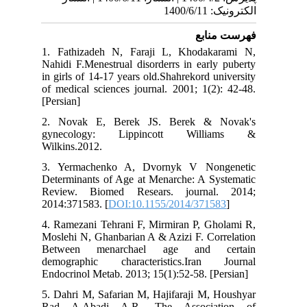
الکترونیک: 1400/6/11
فهرست منابع
1. Fathizadeh N, Faraji L, Khodakarami N,
Nahidi F.Menestrual disorderrs in early puberty
in girls of 14-17 years old.Shahrekord university
of medical sciences journal. 2001; 1(2): 42-48.
[Persian]
2. Novak E, Berek JS. Berek & Novak's
gynecology: Lippincott Williams &
Wilkins.2012.
3. Yermachenko A, Dvornyk V Nongenetic
Determinants of Age at Menarche: A Systematic
Review. Biomed Resears. journal. 2014;
2014:371583. [
DOI:10.1155/2014/371583
]
4. Ramezani Tehrani F, Mirmiran P, Gholami R,
Moslehi N, Ghanbarian A & Azizi F. Correlation
Between menarchael age and certain
demographic characteristics.Iran Journal
Endocrinol Metab. 2013; 15(1):52-58. [Persian]
5. Dahri M, Safarian M, Hajifaraji M, Houshyar
Rad A,Abadi A.R. The Association of