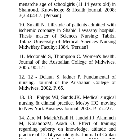
menarche age of schoolgirls (11-14 years old) in
Shahroud. Knowledge & Health journal. 2008;
3(3-4):43-7. [Persian]
10. Smaili N. Lifestyle of patients admitted with
ischemic coronary in Shahid Lavasany hospital.
Thesis master of Sciences Nursing: Tabriz,
Tabriz University of Medical Sciences Nursing
Midwifery Faculty; 1384. [Persian]
11. Mcdonald S, Thompson C. Women's health.
Journal of the Australian College of Midwives,
2005: 90-121.
12. 12 - Delaun S, ladner P. Fundamental of
nursing. Journal of the Australian College of
Midwives. 2002. P. 65.
13. 13 - Phipps WJ, Sands JK. Medical surgical
nursing & clinical practice. Mosby HQ moving
to New York Business Journal .2003. P. 55-227.
14. Zare M, MalekAfzali H, Jandghi J, Alammeh
M, KolahdozM, Asadi O. Effect of training
regarding puberty on knowledge, attitude and
practice of 12-14 year old girls. Journal of Guilan