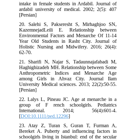
intake in female students in Ardabil. Journal of
ardabil university of medical. 2002; 2(5): 407
[Persian]
20. Salehi S, Pakseresht S, Mirhaghjoo SN,
KazemnejadLeili E. Relationship between
Environmental Factors and Menarche Of 11-14
Year Old Students in Rasht City. Journal of
Holistic Nursing and Midwifery. 2016; 26(4):
62-70.
21. Sharifi N, Najar S, Tadaunnajafabadi M,
Haghighizadeh MH. Relationship between Some
Anthropometric Indices and Menarche Age
among Girls in Ahvaz City. Journal Ilam
University Medical sciences. 2013; 22(2):50-55.
[Persian]
22. Lalys L, Pineau JC. Age at menarche in a
group of F rench schoolgirls. Pediatrics
International. 2014; 56(4):601-4.
[
DOI:10.1111/ped.12296
]
23. Atay Z, Turan S, Guran T, Furman A,
Bereket A. Puberty and influencing factors in
schoolgirls living in Istanbul: end of the secular