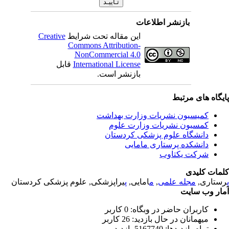
بازنشر اطلاعات
Creative
این مقاله تحت شرایط
Commons Attribution-
NonCommercial 4.0
قابل
International License
بازنشر است.
یگاه های مرتبط
کمیسیون نشریات وزارت بهداشت
کمسیون نشریات وزارت علوم
دانشگاه علوم پزشکی کردستان
دانشکده پرستاری مامایی
شرکت یکتاوب
مات کلیدی
یراپزشکی, علوم پزشکی کردستان
پ
امایی,
م
,
مجله علمی
رستاری
ار وب سایت
کاربران حاضر در وبگاه: 0 کاربر
میهمانان در حال بازدید: 26 کاربر
تمام بازدید‌ها: 5167740 بازدید