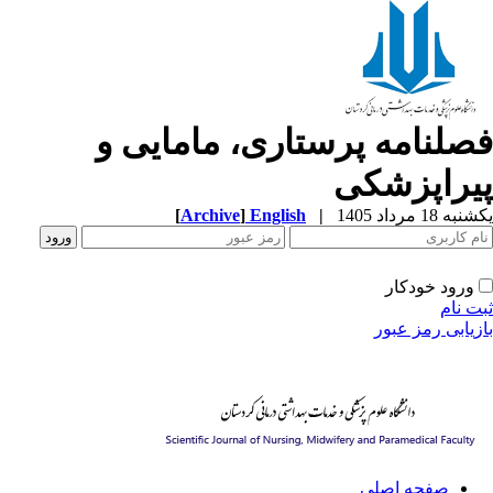
صلنامه پرستاری، مامایی و
یراپزشکی
ه 18 مرداد 1405
|
English
]
Archive
[
ورود خودکار
ت نام
زیابی رمز عبور
صفحه اصلی