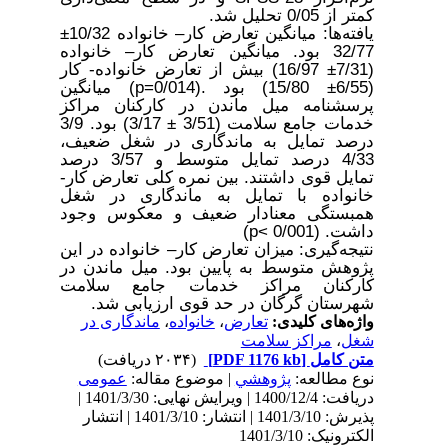
کمتر از 0/05 تحلیل شد
.
یافته‌ها: میانگین تعارض کار
–
خانواده 10/32
±
32/77 بود. میانگین تعارض کار
–
خانواده
(7/31
±
16/97) بیش از تعارض خانواده- کار
(6/55
±
15/80) بود
(p=0/014).
میانگین
پرسشنامه میل ماندن در کارکنان مراکز
خدمات جامع سلامت (3/51
±
3/17) بود. 3/9
درصد تمایل به ماندگاری در شغل ضعیف،
4/33 درصد تمایل متوسط و 3/57 درصد
تمایل قوی داشتند. بین نمره کلی تعارض کار-
خانواده با تمایل به ماندگاری در شغل
همبستگی معنادار ضعیف و معکوس وجود
داشت. (0/001 >p)
نتیجه‌گیری: میزان تعارض کار
–
خانواده در این
پژوهش متوسط به پایین بود. میل ماندن در
کارکنان مراکز خدمات جامع سلامت
شهرستان گرگان در حد قوی ارزیابی شد.
واژه‌های کلیدی:
تعارض
،
خانواده
،
ماندگاری در
شغل
،
مراکز سلامت
متن کامل
[PDF 1176 kb]
(۲۰۳۴ دریافت)
نوع مطالعه:
پژوهشي
| موضوع مقاله:
عمومى
دریافت: 1400/12/4 | ویرایش نهایی: 1401/3/30 |
پذیرش: 1401/3/10 | انتشار: 1401/3/10 | انتشار
الکترونیک: 1401/3/10