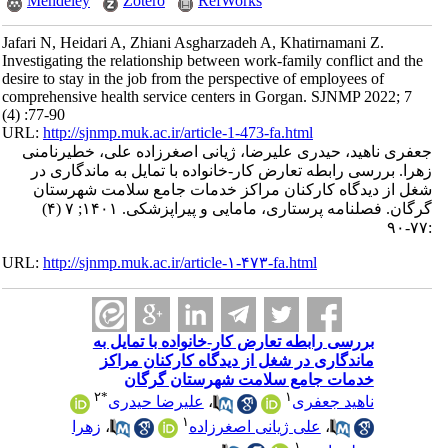
Mendeley
Zotero
RefWorks
Jafari N, Heidari A, Zhiani Asgharzadeh A, Khatirnamani Z.
Investigating the relationship between work-family conflict and the
desire to stay in the job from the perspective of employees of
comprehensive health service centers in Gorgan. SJNMP 2022; 7
(4) :77-90
URL:
http://sjnmp.muk.ac.ir/article-1-473-fa.html
جعفری ناهید، حیدری علیرضا، ژیانی اصغرزاده علی، خطیرنامنی
زهرا. بررسی رابطه تعارض کار-خانواده با تمایل به ماندگاری در
شغل از دیدگاه کارکنان مراکز خدمات جامع سلامت شهرستان
گرگان. فصلنامه پرستاری، مامایی و پیراپزشکی. ۱۴۰۱; ۷ (۴)
:۷۷-۹۰
URL:
http://sjnmp.muk.ac.ir/article-۱-۴۷۳-fa.html
بررسی رابطه تعارض کار-خانواده با تمایل به
ماندگاری در شغل از دیدگاه کارکنان مراکز
خدمات جامع سلامت شهرستان گرگان
۲
*
۱
ناهید جعفری
،
علیرضا حیدری
۱
،
علی ژیانی اصغرزاده
،
زهرا
۱