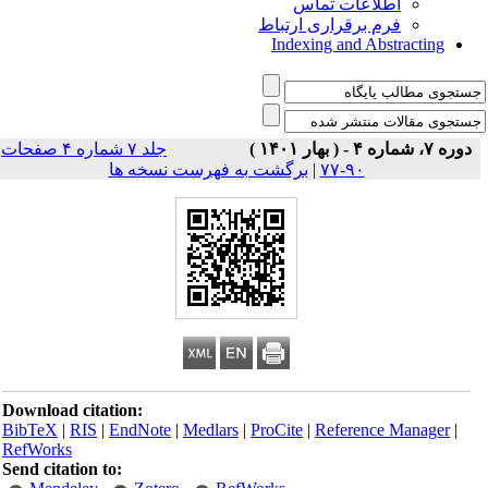
اطلاعات تماس
فرم برقراری ارتباط
Indexing and Abstracting
دوره ۷، شماره ۴ - ( بهار ۱۴۰۱ )
جلد ۷ شماره ۴ صفحات
۹۰-۷۷
|
برگشت به فهرست نسخه ها
Download citation:
BibTeX
|
RIS
|
EndNote
|
Medlars
|
ProCite
|
Reference Manager
|
RefWorks
Send citation to: