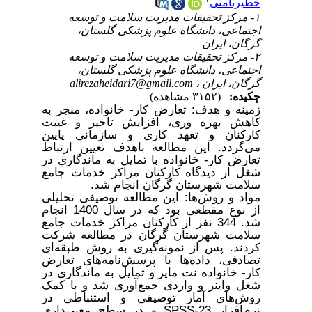
خطیرنامنی
۱- مرکز تحقیقات مدیریت سلامت و توسعه
اجتماعی، دانشگاه علوم پزشکی گلستان،
گرگان، ایران
۲- مرکز تحقیقات مدیریت سلامت و توسعه
اجتماعی، دانشگاه علوم پزشکی گلستان،
گرگان، ایران ،
alirezaheidari7@gmail.com
چکیده:
(۳۱۵۲ مشاهده)
زمینه و هدف: تعارض کار- خانواده، منجر به
کاهش بهره‌ وری، افزایش تاخیر و غیبت
کارکنان و تعهد کاری و سازمانی پایین
می‌گردد. این مطالعه باهدف تعیین ارتباط
تعارض کار- خانواده با تمایل به ماندگاری در
شغل از دیدگاه کارکنان مراکز خدمات جامع
سلامت شهرستان گرگان انجام شد
.
مواد و روش‌ها: این مطالعه توصیفی تحلیلی
از نوع مقطعی بود که در سال 1400 انجام
شد. 344 نفر از کارکنان مراکز خدمات جامع
سلامت شهرستان گرگان در مطالعه شرکت
کردند. پس از نمونه‌گیری به روش طبقه‌ای
تصادفی، داده‌ها با پرسش‌نامه‌های تعارض
کار- خانواده نت مایر و تمایل به ماندگاری در
شغل واینر و واردی جمع‌
آوری شد و با کمک
روش‌های آمار توصیفی و استنباطی در
نرم‌افزار
SPSS-23
و در سطح معنی‌داری