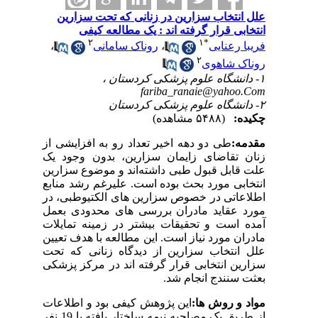
علل انتخاب سزارین در زنانی که تحت سزارین
انتخابی قرار گرفته اند : یک مطالعه کیفی
۲
۱
*
فریبا رعنایی
،
روناک سامانی
،
۲
روناک شاهوی
۱- دانشگاه علوم پزشکی کردستان ،
fariba_ranaie@yahoo.Com
۲- دانشگاه علوم پزشکی کردستان
چکیده:
(۵۴۸۸ مشاهده)
مقدمه:
طی دو دهه اخیر تعداد رو به افزایشی از
زنان تقاضای زایمان سزارین، بدون وجود یک
علت قابل قبول طبی داشته‌اند و موضوع سزارین
انتخابی مورد بحث بوده است
.
علیرغم رشد منابع
اطلاعاتی در خصوص سزارین های الکتیوطبی، در
مورد عقاید مادران بررسی های محدودی بعمل
آمده است و تحقیقات بیشتر در زمینه تمایلات
مادران مورد نیاز است. این مطالعه با هدف تعیین
علل انتخاب سزارین از دیدگاه زنانی که تحت
سزارین انتخابی قرار گرفته اند در مرکز پزشکی
بعثت سنندج انجام شد.
مواد و روش ها:
این پژوهش کیفی بود و اطلاعات
از طریق یک مصاحبه نیمه ساختار یافته با 19 نفر