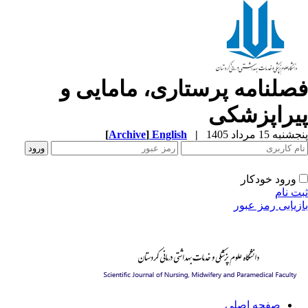
صلنامه پرستاری، مامایی و
یراپزشکی
به 15 مرداد 1405
|
English
]
Archive
[
ورود خودکار
ت نام
زیابی رمز عبور
صفحه اصلی