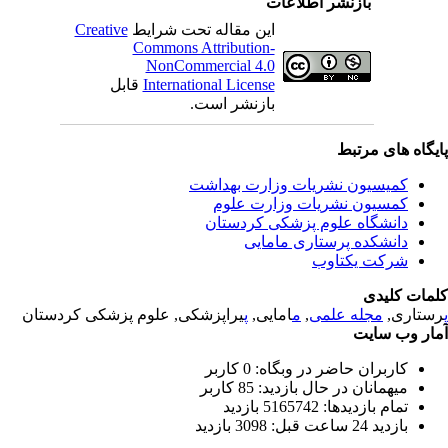
بازنشر اطلاعات
این مقاله تحت شرایط
Creative
Commons Attribution-
NonCommercial 4.0
International License
قابل
بازنشر است.
یگاه های مرتبط
کمیسیون نشریات وزارت بهداشت
کمسیون نشریات وزارت علوم
دانشگاه علوم پزشکی کردستان
دانشکده پرستاری مامایی
شرکت یکتاوب
مات کلیدی
ستاری,
مجله علمی
,
م
امایی,
پ
یراپزشکی, علوم پزشکی کردستان
ار وب سایت
کاربران حاضر در وبگاه: 0 کاربر
میهمانان در حال بازدید: 85 کاربر
تمام بازدید‌ها: 5165742 بازدید
بازدید 24 ساعت قبل: 3098 بازدید