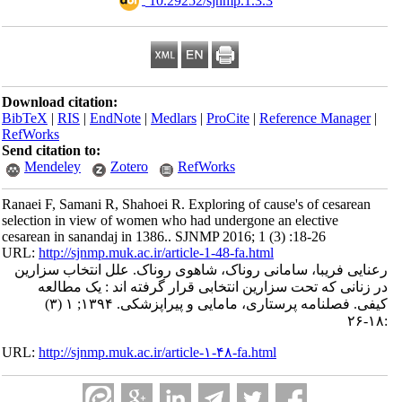
‎ 10.29252/sjnmp.1.3.3
Download citation:
BibTeX
|
RIS
|
EndNote
|
Medlars
|
ProCite
|
Reference Manager
|
RefWorks
Send citation to:
Mendeley
Zotero
RefWorks
Ranaei F, Samani R, Shahoei R. Exploring of cause's of cesarean
selection in view of women who had undergone an elective
cesarean in sanandaj in 1386.. SJNMP 2016; 1 (3) :18-26
URL:
http://sjnmp.muk.ac.ir/article-1-48-fa.html
رعنایی فریبا، سامانی روناک، شاهوی روناک. علل انتخاب سزارین
در زنانی که تحت سزارین انتخابی قرار گرفته اند : یک مطالعه
کیفی. فصلنامه پرستاری، مامایی و پیراپزشکی. ۱۳۹۴; ۱ (۳)
:۱۸-۲۶
URL:
http://sjnmp.muk.ac.ir/article-۱-۴۸-fa.html