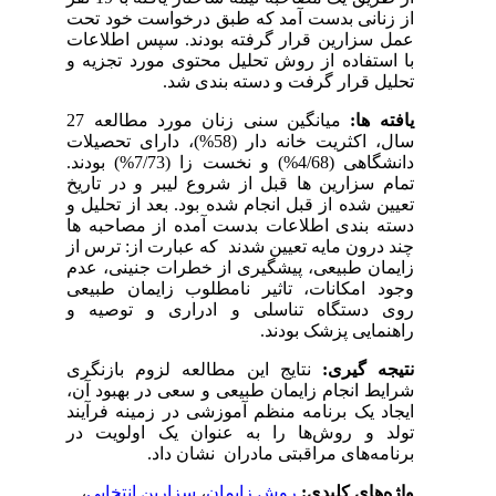
از زنانی بدست آمد که طبق درخواست خود تحت
عمل سزارین قرار گرفته بودند. سپس اطلاعات
با استفاده از روش تحلیل محتوی مورد تجزیه و
تحلیل قرار گرفت و دسته بندی شد.
یافته ها:
میانگین سنی زنان مورد مطالعه 27
سال، اکثریت خانه دار (58%)، دارای تحصیلات
دانشگاهی (4/68%) و نخست زا (7/73%) بودند.
تمام سزارین ها قبل از شروع لیبر و در تاریخ
تعیین شده از قبل انجام شده بود. بعد از تحلیل و
دسته بندی اطلاعات بدست آمده از مصاحبه ها
چند درون مایه تعیین شدند که عبارت از: ترس از
زایمان طبیعی، پیشگیری از خطرات جنینی، عدم
وجود امکانات، تاثیر نامطلوب زایمان طبیعی
روی دستگاه تناسلی و ادراری و توصیه و
راهنمایی پزشک بودند.
نتیجه گیری:
نتایج این مطالعه لزوم بازنگری
شرایط انجام زایمان طبیعی و سعی در بهبود آن،
ایجاد یک برنامه منظم آموزشی در زمینه فرآیند
تولد و روش‌ها را به عنوان یک اولویت در
برنامه‌های مراقبتی مادران نشان داد.
واژه‌های کلیدی:
روش زایمان
،
سزارین انتخابی
،