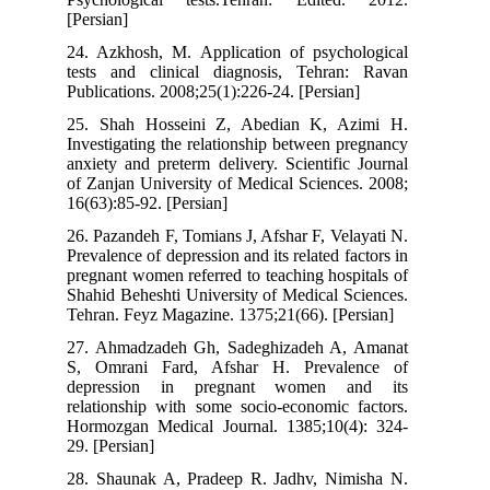
[Persian]
24. Azkhosh, M. Application of psychological
tests and clinical diagnosis, Tehran: Ravan
Publications. 2008;25(1):226-24. [Persian]
25. Shah Hosseini Z, Abedian K, Azimi H.
Investigating the relationship between pregnancy
anxiety and preterm delivery. Scientific Journal
of Zanjan University of Medical Sciences. 2008;
16(63):85-92. [Persian]
26. Pazandeh F, Tomians J, Afshar F, Velayati N.
Prevalence of depression and its related factors in
pregnant women referred to teaching hospitals of
Shahid Beheshti University of Medical Sciences.
Tehran. Feyz Magazine. 1375;21(66). [Persian]
27. Ahmadzadeh Gh, Sadeghizadeh A, Amanat
S, Omrani Fard, Afshar H. Prevalence of
depression in pregnant women and its
relationship with some socio-economic factors.
Hormozgan Medical Journal. 1385;10(4): 324-
29. [Persian]
28. Shaunak A, Pradeep R. Jadhv, Nimisha N.