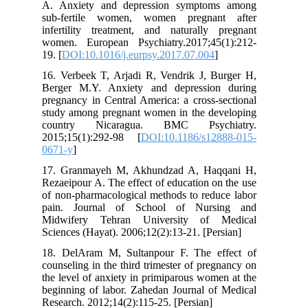
A. Anxiety and depression symptoms among
sub-fertile women, women pregnant after
infertility treatment, and naturally pregnant
women. European Psychiatry.2017;45(1):212-
19. [
DOI:10.1016/j.eurpsy.2017.07.004
]
16. Verbeek T, Arjadi R, Vendrik J, Burger H,
Berger M.Y. Anxiety and depression during
pregnancy in Central America: a cross-sectional
study among pregnant women in the developing
country Nicaragua. BMC Psychiatry.
2015;15(1):292-98 [
DOI:10.1186/s12888-015-
0671-y
]
17. Granmayeh M, Akhundzad A, Haqqani H,
Rezaeipour A. The effect of education on the use
of non-pharmacological methods to reduce labor
pain. Journal of School of Nursing and
Midwifery Tehran University of Medical
Sciences (Hayat). 2006;12(2):13-21. [Persian]
18. DelAram M, Sultanpour F. The effect of
counseling in the third trimester of pregnancy on
the level of anxiety in primiparous women at the
beginning of labor. Zahedan Journal of Medical
Research. 2012;14(2):115-25. [Persian]