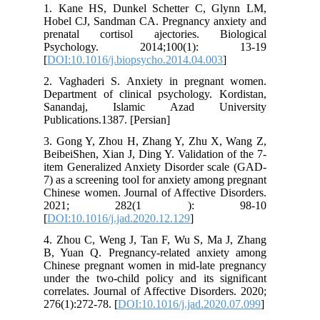
1. Kane HS, Dunkel Schetter C, Glynn LM,
Hobel CJ, Sandman CA. Pregnancy anxiety and
prenatal cortisol ajectories. Biological
Psychology. 2014;100(1): 13-19
[
DOI:10.1016/j.biopsycho.2014.04.003
]
2. Vaghaderi S. Anxiety in pregnant women.
Department of clinical psychology. Kordistan,
Sanandaj, Islamic Azad University
Publications.1387. [Persian]
3. Gong Y, Zhou H, Zhang Y, Zhu X, Wang Z,
BeibeiShen, Xian J, Ding Y. Validation of the 7-
item Generalized Anxiety Disorder scale (GAD-
7) as a screening tool for anxiety among pregnant
Chinese women. Journal of Affective Disorders.
2021; 282(1 ): 98-10
[
DOI:10.1016/j.jad.2020.12.129
]
4. Zhou C, Weng J, Tan F, Wu S, Ma J, Zhang
B, Yuan Q. Pregnancy-related anxiety among
Chinese pregnant women in mid-late pregnancy
under the two-child policy and its significant
correlates. Journal of Affective Disorders. 2020;
276(1):272-78. [
DOI:10.1016/j.jad.2020.07.099
]