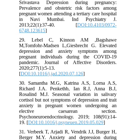
Srivastava Depression during pregnancy:
Prevalence and obstetric risk factors among
pregnant women attending a tertiary care hospital
in Navi Mumbai. Ind Psychiatry J.
2013;22(1):37-40. [
DOI:10.4103/0972-
6748.123615
]
29. Lebel C, Kinnon AM ,Bagshawe
M,Tomfohr-Madsen L,Giesbrecht G. Elevated
depression and anxiety symptoms among
pregnant individuals during the COVID-19
pandemic. Journal of Affective Disorders.
2020;277(1):5-13.
[
DOI:10.1016/j.jad.2020.07.126
]
30. Samantha M.G, Katrina A.S, Lorna A.S,
Richard J.A. Penkethb, Ian R.J, Anna B.J,
Rosalind M.J. Seasonal variation in salivary
cortisol but not symptoms of depression and trait
anxiety in pregnant women undergoing an
elective caesarean section.
Psychoneuroendocrinology. 2019; 108(91):14-
19. [
DOI:10.1016/j.psyneuen.2019.05.029
]
31. Verbeek T, Arjadi R, Vendrik J.J, Burger H,
Berger M.Y. Anxiety and depression during