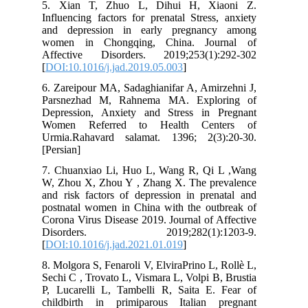
5. Xian T, Zhuo L, Dihui H, Xiaoni Z.
Influencing factors for prenatal Stress, anxiety
and depression in early pregnancy among
women in Chongqing, China. Journal of
Affective Disorders. 2019;253(1):292-302
[
DOI:10.1016/j.jad.2019.05.003
]
6. Zareipour MA, Sadaghianifar A, Amirzehni J,
Parsnezhad M, Rahnema MA. Exploring of
Depression, Anxiety and Stress in Pregnant
Women Referred to Health Centers of
Urmia.Rahavard salamat. 1396; 2(3):20-30.
[Persian]
7. Chuanxiao Li, Huo L, Wang R, Qi L ,Wang
W, Zhou X, Zhou Y , Zhang X. The prevalence
and risk factors of depression in prenatal and
postnatal women in China with the outbreak of
Corona Virus Disease 2019. Journal of Affective
Disorders. 2019;282(1):1203-9.
[
DOI:10.1016/j.jad.2021.01.019
]
8. Molgora S, Fenaroli V, ElviraPrino L, Rollè L,
Sechi C , Trovato L, Vismara L, Volpi B, Brustia
P, Lucarelli L, Tambelli R, Saita E. Fear of
childbirth in primiparous Italian pregnant