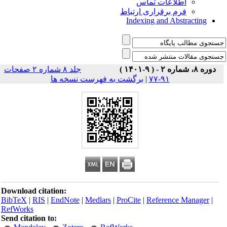
اطلاعات تماس
فرم برقراری ارتباط
Indexing and Abstracting
دوره ۸، شماره ۲ - ( ۹-۱۴۰۱ )
جلد ۸ شماره ۲ صفحات
برگشت به فهرست نسخه ها
|
۹۱-۷۷
Download citation:
BibTeX
|
RIS
|
EndNote
|
Medlars
|
ProCite
|
Reference Manager
|
RefWorks
Send citation to: