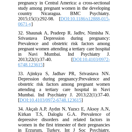
pregnancy in Central America: a cross-sectional
study among pregnant women in the developing
country Nicaragua. BMC Psychiatry.
2015;15(1):292-98. [
DOI:10.1186/s12888-015-
0671-y
]
32. Shaunak A, Pradeep R. Jadhv, Nimisha N.
Srivastava Depression during pregnancy:
Prevalence and obstetric risk factors among
pregnant women attending a tertiary care hospital
in Navi Mumbai. Ind Psychiatry J.
2013;22(1):37-40. [
DOI:10.4103/0972-
6748.123615
]
33. Ajinkya S, Jadhav PR, Srivastava NN.
Depression during pregnancy:Prevalence and
obstetric risk factors among pregnant women
attending a tertiary care hospital in Navi
Mumbai. Ind Psychiatry J. 2013;22(1):37-40.
[
DOI:10.4103/0972-6748.123615
]
34. Akçalı A.P, Aydın N, Yazıcı E, Aksoy A.N,
Kirkan T.S, Daloglu G.A. Prevalence of
depressive disorders and related factors in
women in the first trimester of their pregnancies
in Erzurum, Turkey. Int J Soc Psychiatry.