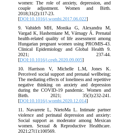
women: The role of anxiety, depression, and
couple adjustment. Women and Birth.
2018;31(2):117-23.
[
DOI:10.1016/j.wombi.2017.06.022
]
9. Vahideh MH, Monika G, Alexandra M,
Vargad K, Hashemiane M, Várnagy Á. Prenatal
health-related quality of life assessment among
Hungarian pregnant women using PROMIS-43.
Clinical Epidemiology and Global Health 9.
2021; 237-44.
[
DOI:10.1016/j.cegh.2020.09.005
]
10. Harrison V, Michelle L.M, Jones K.
Perceived social support and prenatal wellbeing;
The mediating effects of loneliness and repetitive
negative thinking on anxiety and depression
during the COVID-19 pandemic. Women and
Birth. 2021; 35(3):232-241.
[
DOI:10.1016/j.wombi.2020.12.014
]
11. Navarrete L, NietoMa L. Intimate partner
violence and perinatal depression and anxiety:
Social support as moderator among Mexican
women. Sexual & Reproductive Healthcare.
2021;27(1):100569.