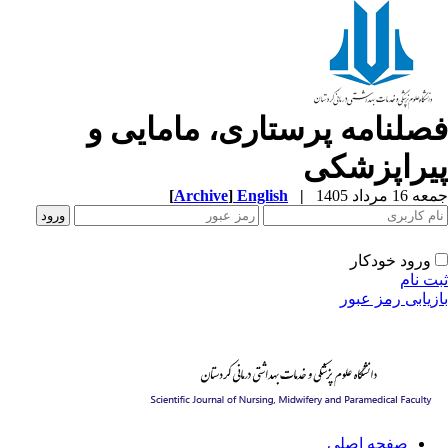
صلنامه پرستاری، مامایی و
یراپزشکی
[
Archive
]
English
|
1 مرداد 1405
ورود خودکار
ت نام
زیابی رمز عبور
صفحه اصلی