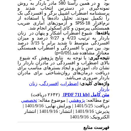
بود و در همین راستا 580 مادر باردار به روش
نمونه‌گیری در دسترس انتخاب شدند و
پرسشنامه اضطراب اشپیل برگر و افسردگی بک
را تکمیل نمودند. تحلیل داده‌ها با استفاده از
و آزمون‌های آماری ضریب
SPSS-18
نرم‌افزار
.
همبستگی پیرسون و کای اسکوئر انجام شد
یافته‌ها
: شیوع اضطراب آشکار و پنهان در زنان
باردار به ترتیب 4/23 و 9/27 درصد و میزان
افسردگی متوسط تا شدید برابر با 3/15 درصد
بود. بین سن با افسردگی و اضطراب همبستگی
(p<0/05).
معنادار مشاهده شد
نتیجه‌گیری
: با توجه به نتایج پژوهش که شیوع
بالای اضطراب و افسردگی در مادران باردار را
نشان داد، آموزش و ایجاد بسترهای مناسب برای
دریافت درمان‌های روان‌شناختی برای مادران
باردار ضروری می‌باشد.
زنان
،
افسردگی
،
اضطراب
واژه‌های کلیدی:
باردار
(۲۶۴۲ دریافت)
[PDF 711 kb]
متن کامل
نوع مطالعه:
پژوهشي
| موضوع مقاله:
تخصصي
دریافت: 1401/5/25 | ویرایش نهایی: 1401/9/16 |
پذیرش: 1401/9/16 | انتشار: 1401/9/16 | انتشار
الکترونیک: 1401/9/16
فهرست منابع