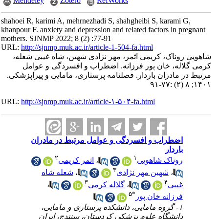
Mendeley
Zotero
RefWorks
shahoei R, karimi A, mehrnezhadi S, shahgheibi S, karami G,
khanpour F. anxiety and depression and related factors in pregnant
mothers. SJNMP 2022; 8 (2) :77-91
URL:
http://sjnmp.muk.ac.ir/article-1-504-fa.html
شاهویی روناک، کریمی اثمر، مهر نژادی شهین، شاه غیبی شعله،
کرمی گلاله، خان پور فرزانه. اضطراب و افسردگی و عوامل
مرتبط در مادران باردار. فصلنامه پرستاری، مامایی و پیراپزشکی.
۱۴۰۱; ۸ (۲) :۷۷-۹۱
URL:
http://sjnmp.muk.ac.ir/article-۱-۵۰۴-fa.html
اضطراب و افسردگی و عوامل مرتبط در مادران
باردار
۲
۱
اثمر کریمی
،
روناک شاهویی
۳
شعله شاه
،
شهین مهر نژادی
،
۳
۴
،
گلاله کرمی
،
غیبی
۵
*
فرزانه خان پور
۱- گروه مامایی، دانشکده پرستاری و مامایی،
دانشگاه علوم پزشکی کردستان، سنندج، ایران