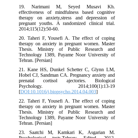
19. Narimani M, Seyed Musavi Kh.
effectiveness of mindfulness based cognitive
therapy on anxiety,stress and depression of
pregnant youths. A randomized clinical trial.
2014;115(12):50-60.
20. Taheri F, Yousefi A. The effect of coping
therapy on anxiety in pregnant women. Master
Thesis. Ministry of Public Research and
Technology 1389, Payame Noor University of
Tehran. [Persian]
21. Kane HS, Dunkel Schetter C, Glynn LM,
Hobel CJ, Sandman CA. Pregnancy anxiety and
prenatal cortisol ajectories. Biological
Psychology. 2014;100(1):13-19
[
DOI:10.1016/j.biopsycho.2014.04.003
]
22. Taheri F, Yousefi A. The effect of coping
therapy on anxiety in pregnant women. Master
Thesis. Ministry of Public Research and
Technology 1389, Payame Noor University of
Tehran. [Persian]
23. Saatchi M, Kamkari K, Asgarian M.
Psychological tests.Tehran: Edited. 2012.