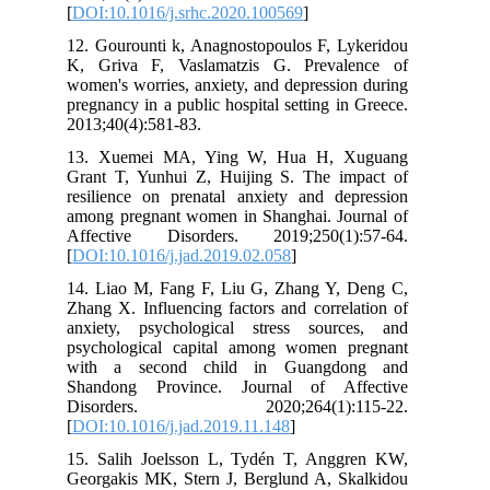
[
DOI:10.1016/j.srhc.2020.100569
]
12. Gourounti k, Anagnostopoulos F, Lykeridou
K, Griva F, Vaslamatzis G. Prevalence of
women's worries, anxiety, and depression during
pregnancy in a public hospital setting in Greece.
2013;40(4):581-83.
13. Xuemei MA, Ying W, Hua H, Xuguang
Grant T, Yunhui Z, Huijing S. The impact of
resilience on prenatal anxiety and depression
among pregnant women in Shanghai. Journal of
Affective Disorders. 2019;250(1):57-64.
[
DOI:10.1016/j.jad.2019.02.058
]
14. Liao M, Fang F, Liu G, Zhang Y, Deng C,
Zhang X. Influencing factors and correlation of
anxiety, psychological stress sources, and
psychological capital among women pregnant
with a second child in Guangdong and
Shandong Province. Journal of Affective
Disorders. 2020;264(1):115-22.
[
DOI:10.1016/j.jad.2019.11.148
]
15. Salih Joelsson L, Tydén T, Anggren KW,
Georgakis MK, Stern J, Berglund A, Skalkidou