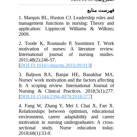
فهرست منابع
1. Marquis BL, Huston CJ. Leadership roles and
management functions in nursing: Theory and
application: Lippincott Williams & Wilkins;
2009.
2. Toode K, Routasalo P, Suominen T. Work
motivation of nurses: A literature review.
International journal of nursing studies.
2011;48(2):246-57.
[
DOI:10.1016/j.ijnurstu.2010.09.013
]
3. Baljoon RA, Banjar HE, Banakhar MA.
Nurses' work motivation and the factors affecting
It: A scoping review. International Journal of
Nursing & Clinical Practices. 2018;5(1):277.
[
DOI:10.15344/2394-4978/2018/277
]
4. Fang W, Zhang Y, Mei J, Chai X, Fan X.
Relationships between optimism, educational
environment, career adaptability and career
motivation in nursing undergraduates: A cross-
sectional study. Nurse education today.
2018;68(1):33-9.