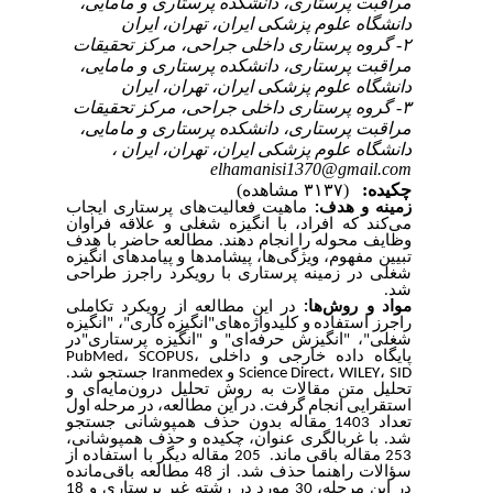
مراقبت پرستاری، دانشکده پرستاری و مامایی،
دانشگاه علوم پزشکی ایران، تهران، ایران
۲- گروه پرستاری داخلی جراحی، مرکز تحقیقات
مراقبت پرستاری، دانشکده پرستاری و مامایی،
دانشگاه علوم پزشکی ایران، تهران، ایران
۳- گروه پرستاری داخلی جراحی، مرکز تحقیقات
مراقبت پرستاری، دانشکده پرستاری و مامایی،
دانشگاه علوم پزشکی ایران، تهران، ایران ،
elhamanisi1370@gmail.com
چکیده:
(۳۱۳۷ مشاهده)
زمینه و هدف:
ماهیت فعالیت‌های پرستاری ایجاب
می‌کند که افراد، با انگیزه شغلی و علاقه فراوان
وظایف محوله را انجام دهند. مطالعه حاضر با هدف
تبیین مفهوم، ویژگی‌ها، پیشامدها و پیامدهای انگیزه
شغلی در زمینه پرستاری با رویکرد راجرز طراحی
شد.
مواد و روش‌ها:
در این
مطالعه
از رویکرد تکاملی
، "انگیزه
"
راجرز استفاده و کلیدواژه‌های"انگیزه کاری
شغلی"، "انگیزش حرفه‌ای" و "انگیزه پرستاری"در
PubMed
،
SCOPUS
،
پایگاه‌ داده خارجی و داخلی
جستجو شد.
Iranmedex
و
Science Direct
،
WILEY
،
SID
تحلیل متن مقالات به روش تحلیل درون‌مایه‌ای و
استقرایی انجام گرفت
. در این مطالعه، در مرحله اول
تعداد 1403 مقاله بدون حذف همپوشانی جستجو
شد. با غربالگری عنوان، چکیده و حذف همپوشانی،
253 مقاله باقی ماند. 205 مقاله دیگر با استفاده از
سؤالات راهنما حذف شد. از 48 مطالعه باقی‌مانده
در این مرحله، 30 مورد در رشته غیر پرستاری و 18