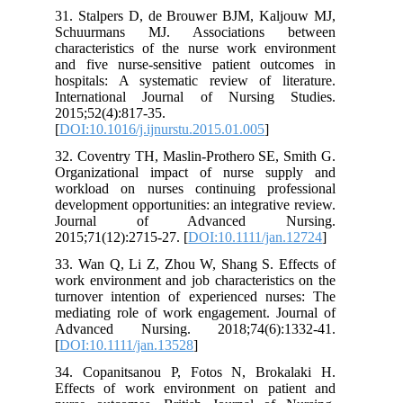
31. Stalpers D, de Brouwer BJM, Kaljouw MJ,
Schuurmans MJ. Associations between
characteristics of the nurse work environment
and five nurse-sensitive patient outcomes in
hospitals: A systematic review of literature.
International Journal of Nursing Studies.
2015;52(4):817-35.
[
DOI:10.1016/j.ijnurstu.2015.01.005
]
32. Coventry TH, Maslin-Prothero SE, Smith G.
Organizational impact of nurse supply and
workload on nurses continuing professional
development opportunities: an integrative review.
Journal of Advanced Nursing.
2015;71(12):2715-27. [
DOI:10.1111/jan.12724
]
33. Wan Q, Li Z, Zhou W, Shang S. Effects of
work environment and job characteristics on the
turnover intention of experienced nurses: The
mediating role of work engagement. Journal of
Advanced Nursing. 2018;74(6):1332-41.
[
DOI:10.1111/jan.13528
]
34. Copanitsanou P, Fotos N, Brokalaki H.
Effects of work environment on patient and