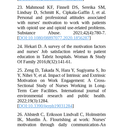
23. Mahmoud KF, Finnell DS, Sereika SM,
Lindsay D, Schmitt K, Cipkala-Gaffin J, et al.
Personal and professional attitudes associated
with nurses' motivation to work with patients
with opioid use and opioid use-related problems.
Substance Abuse. 2021;42(4):780-7.
[
DOI:10.1080/08897077.2020.1856287
]
24. Hekari D. A survey of the motivation factors
and nurses' Job satisfaction related to patient
education in Tabriz hospitals. Woman & Study
Of Family 2016;8(32):141-61.
25. Zeng D, Takada N, Hara Y, Sugiyama S, Ito
Y, Nihei Y, et al. Impact of Intrinsic and Extrinsic
Motivation on Work Engagement: A Cross-
Sectional Study of Nurses Working in Long-
Term Care Facilities. International journal of
environmental research and public health.
2022;19(3):1284.
[
DOI:10.3390/ijerph19031284
]
26. Ahlstedt C, Eriksson Lindvall C, Holmström
IK, Muntlin Å. Flourishing at work: Nurses'
motivation through daily communication-An