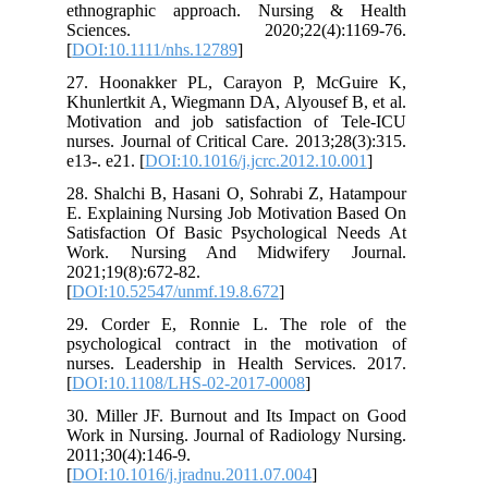
ethnographic approach. Nursing & Health
Sciences. 2020;22(4):1169-76.
[
DOI:10.1111/nhs.12789
]
27. Hoonakker PL, Carayon P, McGuire K,
Khunlertkit A, Wiegmann DA, Alyousef B, et al.
Motivation and job satisfaction of Tele-ICU
nurses. Journal of Critical Care. 2013;28(3):315.
e13-. e21. [
DOI:10.1016/j.jcrc.2012.10.001
]
28. Shalchi B, Hasani O, Sohrabi Z, Hatampour
E. Explaining Nursing Job Motivation Based On
Satisfaction Of Basic Psychological Needs At
Work. Nursing And Midwifery Journal.
2021;19(8):672-82.
[
DOI:10.52547/unmf.19.8.672
]
29. Corder E, Ronnie L. The role of the
psychological contract in the motivation of
nurses. Leadership in Health Services. 2017.
[
DOI:10.1108/LHS-02-2017-0008
]
30. Miller JF. Burnout and Its Impact on Good
Work in Nursing. Journal of Radiology Nursing.
2011;30(4):146-9.
[
DOI:10.1016/j.jradnu.2011.07.004
]