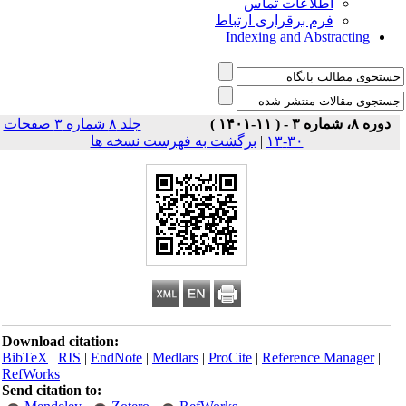
اطلاعات تماس
فرم برقراری ارتباط
Indexing and Abstracting
دوره ۸، شماره ۳ - ( ۱۱-۱۴۰۱ )
جلد ۸ شماره ۳ صفحات
برگشت به فهرست نسخه ها
|
۳۰-۱۳
Download citation:
BibTeX
|
RIS
|
EndNote
|
Medlars
|
ProCite
|
Reference Manager
|
RefWorks
Send citation to: