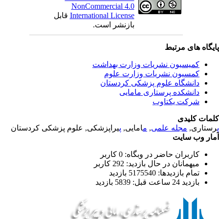
NonCommercial 4.0
قابل
International License
بازنشر است.
یگاه های مرتبط
کمیسیون نشریات وزارت بهداشت
کمسیون نشریات وزارت علوم
دانشگاه علوم پزشکی کردستان
دانشکده پرستاری مامایی
شرکت یکتاوب
مات کلیدی
یراپزشکی, علوم پزشکی کردستان
پ
امایی,
م
,
مجله علمی
رستاری
ار وب سایت
کاربران حاضر در وبگاه: 0 کاربر
میهمانان در حال بازدید: 292 کاربر
تمام بازدید‌ها: 5175540 بازدید
بازدید 24 ساعت قبل: 5839 بازدید