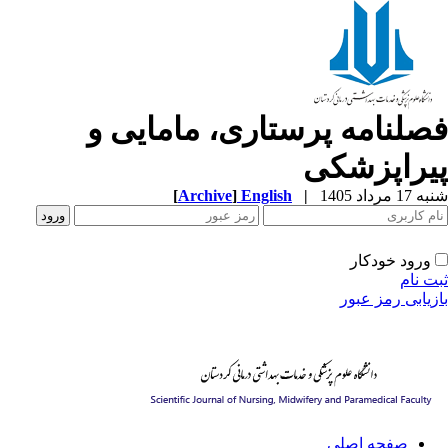
صلنامه پرستاری، مامایی و
یراپزشکی
[
Archive
]
English
|
1 مرداد 1405
ورود خودکار
ت نام
زیابی رمز عبور
صفحه اصلی