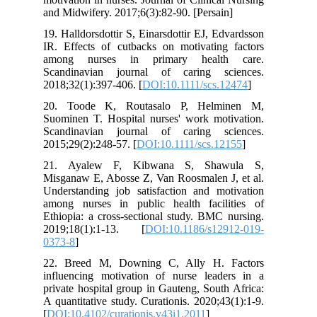
and Midwifery. 2017;6(3):82-90. [Persain]
19. Halldorsdottir S, Einarsdottir EJ, Edvardsson
IR. Effects of cutbacks on motivating factors
among nurses in primary health care.
Scandinavian journal of caring sciences.
2018;32(1):397-406. [
DOI:10.1111/scs.12474
]
20. Toode K, Routasalo P, Helminen M,
Suominen T. Hospital nurses' work motivation.
Scandinavian journal of caring sciences.
2015;29(2):248-57. [
DOI:10.1111/scs.12155
]
21. Ayalew F, Kibwana S, Shawula S,
Misganaw E, Abosse Z, Van Roosmalen J, et al.
Understanding job satisfaction and motivation
among nurses in public health facilities of
Ethiopia: a cross-sectional study. BMC nursing.
2019;18(1):1-13. [
DOI:10.1186/s12912-019-
0373-8
]
22. Breed M, Downing C, Ally H. Factors
influencing motivation of nurse leaders in a
private hospital group in Gauteng, South Africa:
A quantitative study. Curationis. 2020;43(1):1-9.
[
DOI:10.4102/curationis.v43i1.2011
]