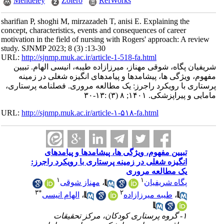
Mendeley
Zotero
RefWorks
sharifian P, shoghi M, mirzazadeh T, anisi E. Explaining the
concept, characteristics, events and consequences of career
motivation in the field of nursing with Rogers' approach: A review
study. SJNMP 2023; 8 (3) :13-30
URL:
http://sjnmp.muk.ac.ir/article-1-518-fa.html
شریفیان پگاه، شوقی مهناز، میرزازاده طیبه، انیسی الهام. تبیین
مفهوم، ویژگی ها، پیشامدها و پیامدهای انگیزه شغلی در زمینه
پرستاری با رویکرد راجرز: یک مطالعه مروری. فصلنامه پرستاری،
مامایی و پیراپزشکی. ۱۴۰۱; ۸ (۳) :۱۳-۳۰
URL:
http://sjnmp.muk.ac.ir/article-۱-۵۱۸-fa.html
تبیین مفهوم، ویژگی ها، پیشامدها و پیامدهای
انگیزه شغلی در زمینه پرستاری با رویکرد راجرز:
یک مطالعه مروری
۱
۱
مهناز شوقی
،
پگاه شریفیان
۳
*
۲
الهام انیسی
،
طیبه میرزازاده
،
۱- گروه پرستاری کودکان، مرکز تحقیقات