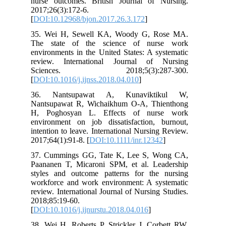
nurse outcomes. British Journal of Nursing.
2017;26(3):172-6.
[
DOI:10.12968/bjon.2017.26.3.172
]
35. Wei H, Sewell KA, Woody G, Rose MA.
The state of the science of nurse work
environments in the United States: A systematic
review. International Journal of Nursing
Sciences. 2018;5(3):287-300.
[
DOI:10.1016/j.ijnss.2018.04.010
]
36. Nantsupawat A, Kunaviktikul W,
Nantsupawat R, Wichaikhum O-A, Thienthong
H, Poghosyan L. Effects of nurse work
environment on job dissatisfaction, burnout,
intention to leave. International Nursing Review.
2017;64(1):91-8. [
DOI:10.1111/inr.12342
]
37. Cummings GG, Tate K, Lee S, Wong CA,
Paananen T, Micaroni SPM, et al. Leadership
styles and outcome patterns for the nursing
workforce and work environment: A systematic
review. International Journal of Nursing Studies.
2018;85:19-60.
[
DOI:10.1016/j.ijnurstu.2018.04.016
]
38. Wei H, Roberts P, Strickler J, Corbett RW.