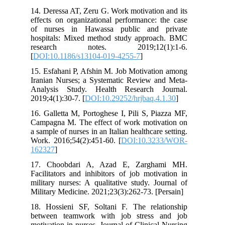
14. Deressa AT, Zeru G. Work motivation and its
effects on organizational performance: the case
of nurses in Hawassa public and private
hospitals: Mixed method study approach. BMC
research notes. 2019;12(1):1-6.
[
DOI:10.1186/s13104-019-4255-7
]
15. Esfahani P, Afshin M. Job Motivation among
Iranian Nurses; a Systematic Review and Meta-
Analysis Study. Health Research Journal.
2019;4(1):30-7. [
DOI:10.29252/hrjbaq.4.1.30
]
16. Galletta M, Portoghese I, Pili S, Piazza MF,
Campagna M. The effect of work motivation on
a sample of nurses in an Italian healthcare setting.
Work. 2016;54(2):451-60. [
DOI:10.3233/WOR-
162327
]
17. Choobdari A, Azad E, Zarghami MH.
Facilitators and inhibitors of job motivation in
military nurses: A qualitative study. Journal of
Military Medicine. 2021;23(3):262-73. [Persain]
18. Hossieni SF, Soltani F. The relationship
between teamwork with job stress and job
motivation in nurses. Journal of Clinical Nursing