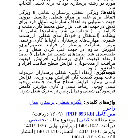
مورد در رشته پرستاری بود که برای تحلیل انتخاب
شد.
یافته‌ها:
ویژگی شغلی پرستاران شامل 8 ویژگی
(تمایل برای غلبه بر موانع شغلی، پتانسیل درونی
جهت دستیابی به اهداف سازمان، تمایل فرد برای
تلاش در جهت اهداف، ابزار خلق محیط کاری مثبت و
کارآمد و ...) شناسایی شد. پیشامدها شامل 10
پیشامد (
استقلال و خودکارامدی شغلی، ارزشمند
شمردن مهارت‌های پرستاران، ارتباط کاری و تیمی
موثر، مشارکت پرستار در فرآیند تصمیم‌گیری،
آموزش مداوم در جهت غنی کردن شغل و ...)
طبقه‌بندی شد. پیامدهای شغلی نیز شامل 8 پیامد
(ارتقاء کیفیت کاری پرستاران، افزایش کیفیت
مراقبت از مددجویان، افزایش سطح سلامت افراد و
جامعه و ...)
بود.
نتیجه‌گیری:
ارتقاء انگیزه شغلی پرستاران می‌تواند
باعث بهبود کیفیت کار، افزایش بهره وری، افزایش
ایمنی بیمار، افزایش سطح سلامت جامعه، روحیه
تیمی خوب، ارتباط تیمی و کاری مؤثرتر، کاهش
فرسودگی شغلی و تمایل پایین تر به ترک شغل شود.
مدل
،
پرستار
،
انگیزه شغلی
واژه‌های کلیدی:
راجرز
(۱۶۰۹ دریافت)
[PDF 893 kb]
متن کامل
نوع مطالعه:
کیفی
| موضوع مقاله:
تخصصي
دریافت: 1401/10/2 | ویرایش نهایی: 1401/11/26 |
پذیرش: 1401/11/10 | انتشار: 1401/11/10 | انتشار
الکترونیک: 1401/11/10