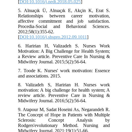
[
DOI:10.1016/j.nedt.2018.05.025
]
5. Alnıaçık Ü, Alnıaçık E, Akçin K, Erat S.
Relationships between career motivation,
affective commitment and job satisfaction.
Procedia-Social and Behavioral Sciences.
2012;58(1):355-62.
[
DOI:10.1016/j.sbspro.2012.09.1011
]
6. Haririan H, Valizadeh S. Nurses Work
Motivation: A Big Challenge for Health System;
a Review article. Preventive Care In Nursing &
Midwifery Journal. 2015;5(2):56-64.
7. Toode K. Nurses' work motivation: Essence
and associations. 2015.
8. Valizadeh S, Haririan H. Nurses work
motivation: A big challenge for health system; A
review article. Preventive Care in Nursing &
Midwifery Journal. 2016;5(2):56-64.
9. Atapour M, Sadat Hoseini As, Negarandeh R.
The Concept of Hope in Patients with Multiple
Sclerosis: Concept Analysis by
Rodgers'evolutionary Method. Nursing and
Midwifery Journal. 2021;19(1):51-66.