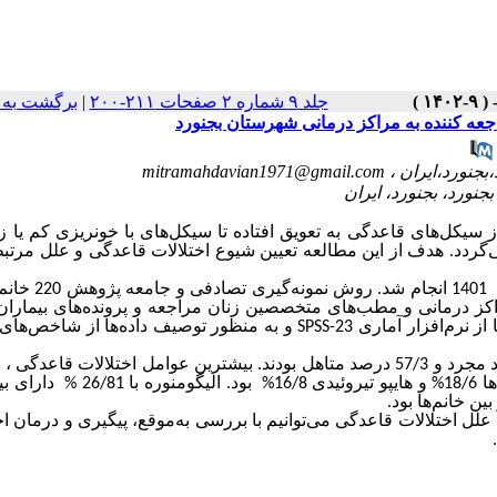
جلد ۹ شماره ۲ صفحات ۲۱۱-۲۰۰
|
برگشت به 
جعه کننده به مراکز درمانی شهرستان بجنورد
mitramahdavian1971@gmail.com
سیکل‌های قاعدگی به تعویق افتاده تا سیکل‌های با خونریزی کم یا زیا
گردد. هدف از این مطالعه تعیین شیوع اختلالات قاعدگی و علل مرتبط
مراکز درمانی و مطب‌های متخصصین زنان مراجعه و پرونده‌های بیماران
ز نرم‌افزار آماری
SPSS-23
و به منظور توصیف داده‌ها از شاخص‌های
29/54بود که 42/7 درصد مجرد و 57/3 درصد متاهل بودند. بیشترین عوامل اختلالات قاعدگ
به سندرم تخمدان پلی کیستیک30/9%، عوامل ناشناخته 23/2%، کیست‌ها 18/6% و هایپو تیروئی
.
ن علل اختلالات قاعدگی می‌توانیم با بررسی به‌موقع، پیگیری و درمان