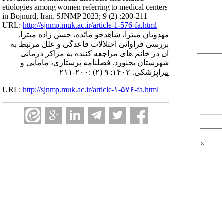
etiologies among women referring to medical centers
in Bojnurd, Iran. SJNMP 2023; 9 (2) :200-211
URL:
http://sjnmp.muk.ac.ir/article-1-576-fa.html
مهدویان میترا، شاهدجو مائده، حسن زاده میترا.
بررسی فراوانی اختلالات قاعدگی و علل مرتبط به
آن در خانم های مراجعه کننده به مراکز درمانی
شهرستان بجنورد. فصلنامه پرستاری، مامایی و
پیراپزشکی. ۱۴۰۲; ۹ (۲) :۲۰۰-۲۱۱
URL:
http://sjnmp.muk.ac.ir/article-۱-۵۷۶-fa.html