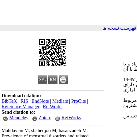
فهرست نسخه ها
د و یا
 با آن
مواد و روش‌ها: مطالعه حاضر از نوع توصیفی مقطعی بود که در سال 1401 انجام شد. روش نمونه‌گیری تصادفی و جامعه پژوهش 220 خانم 49-14
 دارای
 آماری
Download citation:
ی ، مربوط
BibTeX
|
RIS
|
EndNote
|
Medlars
|
ProCite
|
دی 16/8% بود. الیگومنوره با 26/81 % دارای بیشترین
Reference Manager
|
RefWorks
Send citation to:
 احساس
Mendeley
Zotero
RefWorks
Mahdavian M, shahedjoo M, hasanzadeh M.
Prevalence of menstrual disorders and related