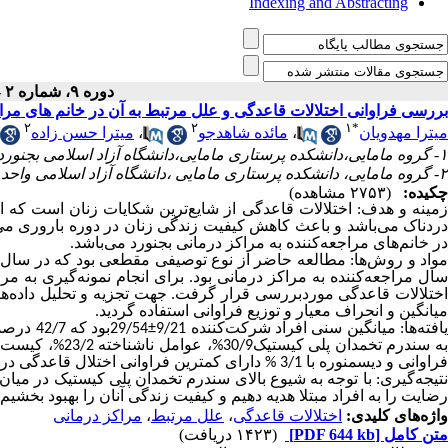
Indexing and Abstracting
دوره ۹، شماره ۲ - ( ۹-۱۴۰۲ )
بررسی فراوانی اختلالات قاعدگی و علل مرتبط به آن در خانم های مرا
۲
۲
۱
*
میترا مهدویان
،
مائده شاهدجو
،
میترا حسن زاده
۱- گروه مامایی،دانشکده پرستاری مامایی،دانشگاه آزاد اسلامی بجنورد،بجنورد،ایران ،
۲- گروه مامایی، دانشکده پرستاری مامایی ،دانشگاه آزاد اسلامی واحد بجنورد، بجنورد، ایران
چکیده:
(۲۷۵۳ مشاهده)
زمینه و هدف: اختلالات قاعدگی از شایع‌ترین شکایات زنان است که از 
دردناک می‌باشد و باعث کاهش کیفیت زندگی زنان در دوره باروری می‌
در خانم‌های مراجعه‌کننده به مراکز درمانی بجنورد می‌باشد
.
سال مراجعه‌کننده به مراکز درمانی بود. برای انجام نمونه‌گیری به 
ختلالات قاعدگی موردبررسی قرار گرفت. جهت تجزیه و تحلیل داده‌ها ا
میانگین و انحراف معیار و توزیع فراوانی استفاده گردید
.
افته‌ها: میانگین سنی افراد شرکت‌کننده 9/21
±
فراوانی و دیسمنوره با 3/1 % دارای کمترین فراوانی اختلال قاعدگی در بین خانم‌ها بود
نتیجه‌گیری: با توجه به شیوع بالای سندرم تخمدان پلی کیستیک در میا
رضایت را به افراد مبتلا هدیه دهیم و کیفیت زندگی آنان را بهبود بخشیم.
واژه‌های کلیدی:
اختلالات قاعدگی
،
علل مرتبط
،
مراکز درمانی
متن کامل
[PDF 644 kb]
(۱۴۲۳ دریافت)