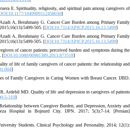
E. Spirituality, religiosity, and spiritual pain among caregivers of
DOI:10.1177/1049909112458030
]
 Azadi A, Berahmany G. Cancer Care Burden among Primary Family
 2015;16(13):5499-505. [
DOI:10.7314/APJCP.2015.16.13.5499
]
 Azadi A, Berahmany G. Cancer Care Burden among Primary Family
 2015;16(13):5499-505. [
DOI:10.7314/APJCP.2015.16.13.5499
]
givers of cancer patients: perceived burden and symptoms during the
 [
DOI:10.1080/00981389.2013.873518
]
 of life of family caregivers of cancer patients: the relationship and
01.004
]
les of Family Caregivers in Caring Women with Breast Cancer. IJBD.
rdebil MD. Quality of life and depression in caregivers of patients
00-5-310
]
 Relationship between Caregiver Burden, and Depression, Anxiety and
za Hospital in Bojnurd City. IJPN. 2017; 5(3):7-14. [Persian]
niversity Students. Clinical Psychology and Personality. 2014; 12(1):