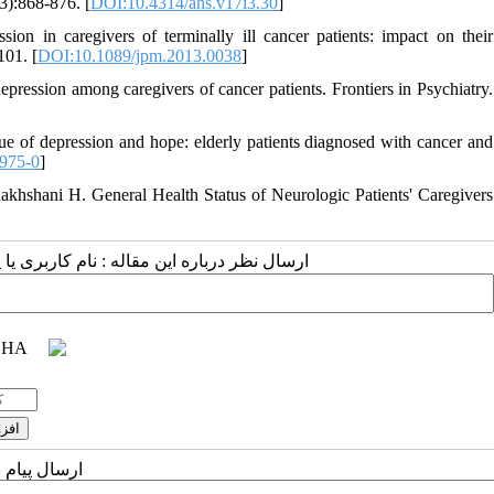
(3):868-876. [
DOI:10.4314/ahs.v17i3.30
]
 in caregivers of terminally ill cancer patients: impact on their
101. [
DOI:10.1089/jpm.2013.0038
]
pression among caregivers of cancer patients. Frontiers in Psychiatry.
ue of depression and hope: elderly patients diagnosed with cancer and
975-0
]
shani H. General Health Status of Neurologic Patients' Caregivers
ارسال نظر درباره این مقاله : نام کاربری :
ارسال پیام 