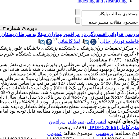
Indexing and Abstracting
دوره ۹، شماره ۳ - ( ۱۲-۱۴۰۲ )
بررسی فراوانی افسردگی در مراقبین بیماران مبتلا به سرطان پستان
۲
*
۱
لیلا کاشانی
،
فاطمه نوریان چالی
۱- مرکز تحقیقات روان‌پزشکی، دانشکده پزشکی، دانشگاه علوم پزشکی گلستان، گرگان، ایران
۲- گروه اعصاب و روان، مرکز تحقیقات روان‌پزشکی، دانشگاه علوم پزشکی گلستان، گرگان، ایران ،
چکیده:
(۳۰۸۳ مشاهده)
زمینه و هدف : مراقبین بیماران سرطانی در پذیرش و روند درمان نقش بسز
بر روند درمان و بهبود بیماران سرطانی تأثیر منفی داشته باشد. هدف این
.
شیمی‌درمانی مراجعه‌کننده به بیمارستان 5 آذر در سال 1400 می‌باشد
واد و روش‌ها: در این مطالعه مقطعی، مراقبین بیماران مبتلا به سرطان 
گرگان در سال 1400 بررسی شد. تعداد 127 
و چک لیست اطلاعات دموگرافی
(BDI-II)
ز مراقبین، پرسشنامه افسردگی بک2
درصد)، کای اسکور و آزمون دقیق فیشر سنجیده شد. سطح معناداری 05/0 بود
.
میان افسردگی و سن، جنسیت، سطح تحصیلات ارتباط معناداری دیده نشد
نتیجه‌گیری: میزان افسردگی در بین افراد مورد مطالعه قابل توجه بود اما
.
معناداری نداشت
مراقبین
،
سرطان
،
افسردگی
واژه‌های کلیدی:
(۸۸۹ دریافت)
[PDF 578 kb]
متن کامل
نوع مطالعه:
پژوهشي
| موضوع مقاله:
عمومى