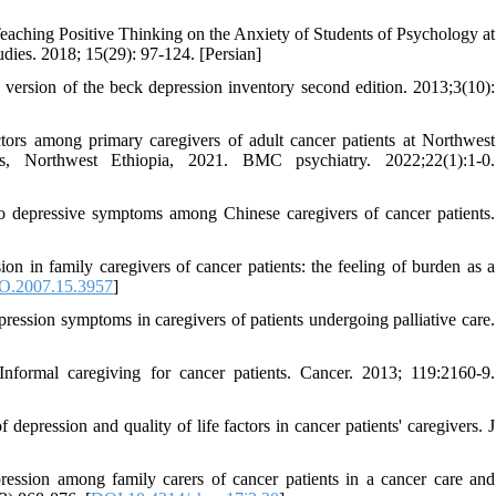
eaching Positive Thinking on the Anxiety of Students of Psychology at
dies. 2018; 15(29): 97-124. [Persian]
 version of the beck depression inventory second edition. 2013;3(10):
ors among primary caregivers of adult cancer patients at Northwest
s, Northwest Ethiopia, 2021. BMC psychiatry. 2022;22(1):1-0.
o depressive symptoms among Chinese caregivers of cancer patients.
in family caregivers of cancer patients: the feeling of burden as a
O.2007.15.3957
]
ssion symptoms in caregivers of patients undergoing palliative care.
rmal caregiving for cancer patients. Cancer. 2013; 119:2160-9.
pression and quality of life factors in cancer patients' caregivers. J
ession among family carers of cancer patients in a cancer care and