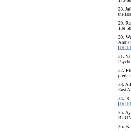
173-88
28. Ja
the Is
29. Ra
139-58
30. Wa
Amhar
[
DOI:1
31. Ya
Psycho
32. Rh
predic
33. Ad
East Af
34. Ro
[
DOI:1
35. Ay
BUON.
36. Ka