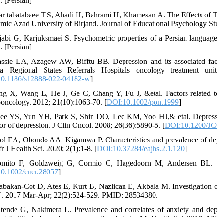
. [Persian]
far tabatabaee T.S, Ahadi H, Bahrami H, Khamesan A. The Effects of T
lamic Azad University of Birjand. Journal of Educational Psychology Stu
jabi G, Karjuksmaei S. Psychometric properties of a Persian language
. [Persian]
ssie LA, Azagew AW, Bifftu BB. Depression and its associated fact
a Regional States Referrals Hospitals oncology treatment unit
0.1186/s12888-022-04182-w
]
ng X, Wang L, He J, Ge C, Chang Y, Fu J, &etal. Factors related t
oncology. 2012; 21(10):1063-70. [
DOI:10.1002/pon.1999
]
ee YS, Yun YH, Park S, Shin DO, Lee KM, Yoo HJ,& etal. Depression 
tor of depression. J Clin Oncol. 2008; 26(36):5890-5. [
DOI:10.1200/JC
ol EA, Obondo AA, Kigamwa P. Characteristics and prevalence of depre
r J Health Sci. 2020; 2(1):1-8. [
DOI:10.37284/eajhs.2.1.120
]
mito F, Goldzweig G, Cormio C, Hagedoorn M, Andersen BL. Info
0.1002/cncr.28057
]
abakan-Cot D, Ates E, Kurt B, Nazlican E, Akbala M. Investigation of de
 2017 Mar-Apr; 22(2):524-529. PMID: 28534380.
tende G, Nakimera L. Prevalence and correlates of anxiety and depr