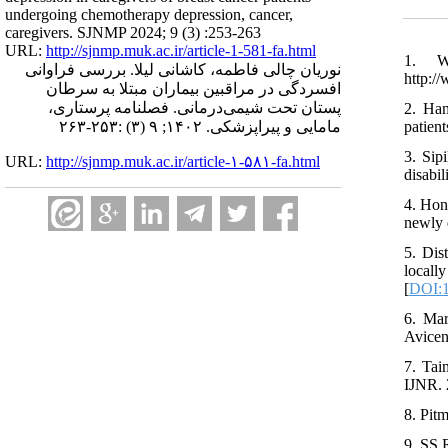
undergoing chemotherapy depression, cancer,
caregivers. SJNMP 2024; 9 (3) :253-263
URL:
http://sjnmp.muk.ac.ir/article-1-581-fa.html
1. W
نوریان چالی فاطمه، کاشانی لیلا. بررسی فراوانی
http:/
افسردگی در مراقبین بیماران مبتلا به سرطان
پستان تحت شیمی‌درمانی. فصلنامه پرستاری،
2. Ham
patien
مامایی و پیراپزشکی. ۱۴۰۲; ۹ (۳) :۲۵۳-۲۶۳
3. Sip
URL:
http://sjnmp.muk.ac.ir/article-۱-۵۸۱-fa.html
disabi
4. Hon
newly 
5. Dis
local
[
DOI:1
6. Mar
Avicen
7. Tai
IJNR. 
8. Pit
9. SS 