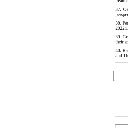
treatme
37. Oe
perspe
38. Pa
2022;1
39. Go
their 
40. Ra
and Th