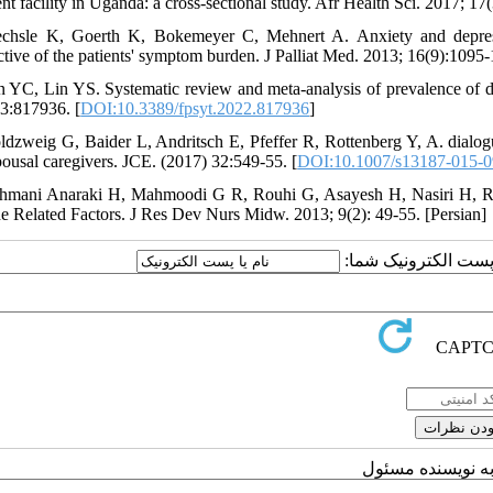
nt facility in Uganda: a cross-sectional study. Afr Health Sci. 2017; 17
chsle K, Goerth K, Bokemeyer C, Mehnert A. Anxiety and depression
ctive of the patients' symptom burden. J Palliat Med. 2013; 16(9):1095-
n YC, Lin YS. Systematic review and meta-analysis of prevalence of de
3:817936. [
DOI:10.3389/fpsyt.2022.817936
]
ldzweig G, Baider L, Andritsch E, Pfeffer R, Rottenberg Y, A. dialog
spousal caregivers. JCE. (2017) 32:549-55. [
DOI:10.1007/s13187-015-0
hmani Anaraki H, Mahmoodi G R, Rouhi G, Asayesh H, Nasiri H, Rakh
e Related Factors. J Res Dev Nurs Midw. 2013; 9(2): 49-55. [Persian]
یا پست الکترونیک شما
به نویسنده مسئول