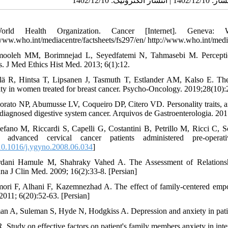
orld Health Organization. Cancer [Internet]. Geneva
/www.who.int/mediacentre/factsheets/fs297/en/ http://www.who.int/media
ooleh MM, Borimnejad L, Seyedfatemi N, Tahmasebi M. Perception o
ts. J Med Ethics Hist Med. 2013; 6(1):12.
ilä R, Hintsa T, Lipsanen J, Tasmuth T, Estlander AM, Kalso E. The 
lity in women treated for breast cancer. Psycho‐Oncology. 2019;28(10):
orato NP, Abumusse LV, Coqueiro DP, Citero VD. Personality traits, ange
diagnosed digestive system cancer. Arquivos de Gastroenterologia. 201
tefano M, Riccardi S, Capelli G, Costantini B, Petrillo M, Ricci C, S
ly advanced cervical cancer patients administered pre-opera
0.1016/j.ygyno.2008.06.034
]
dani Hamule M, Shahraky Vahed A. The Assessment of Relationshi
na J Clin Med. 2009; 16(2):33-8. [Persian]
mori F, Alhani F, Kazemnezhad A. The effect of family-centered empo
2011; 6(20):52-63. [Persian]
man A, Suleman S, Hyde N, Hodgkiss A. Depression and anxiety in pati
R. Study on effective factors on patient's family members anxiety in in