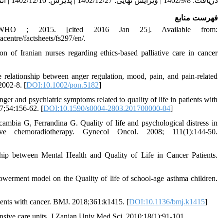
دریافت: 1402/9/8 | ویرایش نهایی: 1402/12/27 | پذیرش: 1402/12/10 | انتشار: 1402/12/10 | انتشار الکترونیک: 1402/12/10
فهرست منابع
: WHO ; 2015. [cited 2016 Jan 25]. Available from:
centre/factsheets/fs297/en/.
f Iranian nurses regarding ethics-based palliative care in cancer
relationship between anger regulation, mood, pain, and pain‐related
2002-8. [
DOI:10.1002/pon.5182
]
r and psychiatric symptoms related to quality of life in patients with
7;54:156-62. [
DOI:10.1590/s0004-2803.201700000-04
]
cambia G, Ferrandina G. Quality of life and psychological distress in
tive chemoradiotherapy. Gynecol Oncol. 2008; 111(1):144-50.
p between Mental Health and Quality of Life in Cancer Patients.
werment model on the Quality of life of school-age asthma children.
ents with cancer. BMJ. 2018;361:k1415. [
DOI:10.1136/bmj.k1415
]
tensive care units. J Zanjan Univ Med Sci. 2010;18(1):91-101.