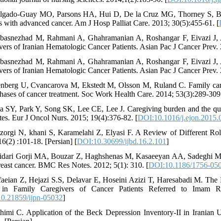
lgado-Guay MO, Parsons HA, Hui D, De la Cruz MG, Thorney S, Bruera 
ts with advanced cancer. Am J Hosp Palliat Care. 2013; 30(5):455-61. [
basnezhad M, Rahmani A, Ghahramanian A, Roshangar F, Eivazi J,
vers of Iranian Hematologic Cancer Patients. Asian Pac J Cancer Prev.
basnezhad M, Rahmani A, Ghahramanian A, Roshangar F, Eivazi J,
vers of Iranian Hematologic Cancer Patients. Asian Pac J Cancer Prev.
enberg U, Cvancarova M, Ekstedt M, Olsson M, Ruland C. Family care
phases of cancer treatment. Soc Work Health Care. 2014; 53(3):289-309.
a SY, Park Y, Song SK, Lee CE, Lee J. Caregiving burden and the quality
ates. Eur J Oncol Nurs. 2015; 19(4):376-82. [
DOI:10.1016/j.ejon.2015.
zorgi N, khani S, Karamelahi Z, Elyasi F. A Review of Different Ro
6(2) :101-18. [Persian] [
DOI:10.30699/ijbd.16.2.101
]
idari Gorji MA, Bouzar Z, Haghshenas M, Kasaeeyan AA, Sadeghi MR, A
reast cancer. BMC Res Notes. 2012; 5(1): 310. [
DOI:10.1186/1756-05
faeian Z, Hejazi S.S, Delavar E, Hoseini Azizi T, Haresabadi M. The
s in Family Caregivers of Cancer Patients Referred to Imam Re
0.21859/ijpn-05032
]
himi C. Application of the Beck Depression Inventory-II in Iranian U