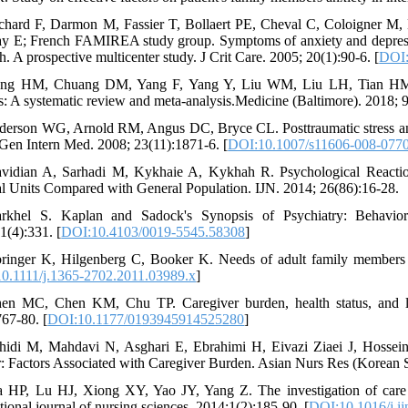
chard F, Darmon M, Fassier T, Bollaert PE, Cheval C, Coloigner M,
y E; French FAMIREA study group. Symptoms of anxiety and depression
h. A prospective multicenter study. J Crit Care. 2005; 20(1):90-6. [
DOI:
ng HM, Chuang DM, Yang F, Yang Y, Liu WM, Liu LH, Tian HM. Pre
ts: A systematic review and meta-analysis.Medicine (Baltimore). 2018; 
derson WG, Arnold RM, Angus DC, Bryce CL. Posttraumatic stress and c
J Gen Intern Med. 2008; 23(11):1871-6. [
DOI:10.1007/s11606-008-077
vidian A, Sarhadi M, Kykhaie A, Kykhah R. Psychological Reaction
l Units Compared with General Population. IJN. 2014; 26(86):16-28.
rkhel S. Kaplan and Sadock's Synopsis of Psychiatry: Behavioral 
1(4):331. [
DOI:10.4103/0019-5545.58308
]
ringer K, Hilgenberg C, Booker K. Needs of adult family members of
0.1111/j.1365-2702.2011.03989.x
]
en MC, Chen KM, Chu TP. Caregiver burden, health status, and lea
767-80. [
DOI:10.1177/0193945914525280
]
hidi M, Mahdavi N, Asghari E, Ebrahimi H, Eivazi Ziaei J, Hosse
: Factors Associated with Caregiver Burden. Asian Nurs Res (Korean S
 HP, Lu HJ, Xiong XY, Yao JY, Yang Z. The investigation of care bu
tional journal of nursing sciences. 2014;1(2):185-90. [
DOI:10.1016/j.ij