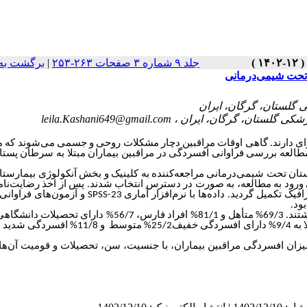
برگشت به
|
جلد ۹ شماره ۳ صفحات ۲۶۳-۲۵۳
 تحت شیمی‌درمانی
leila.Kashani649@gmail.com
ای دارند. گاهی اوقات مراقبین دچار مشکلات روحی و جسمی می‌شوند که می
 مطالعه بررسی فراوانی افسردگی در مراقبین بیماران مبتلا به سرطان پست
پستان تحت شیمی‌درمانی مراجعه‌کننده به کلینیک و بخش آنکولوژی بیمارست
نفر مراقب بر اساس معیارهای ورود به مطالعه، به صورت در دسترس انتخاب شدند. پس از اخذ رضایت‌ن
و آزمون‌های فراوانی-
SPSS-23
ک تکمیل گردید. داده‌ها با نرم‌افزار آماری
.
یافته‌ها: 61/4% مراقبین زن و 56/7% آنان سن بالای 35 سال (میان‌سال) داشتند. 69/3% متأهل و 81/1% افراد فارس، 56/7.
مادر، 52/8% فرزند و 30/7% همسر بیمار بودند. از46/5% مراقب مبتلا به 9/4% دارای افسردگی خفیف25/2% م.
 میزان افسردگی مراقبین بیماران، با جنسیت، سن، تحصیلات و قومیت آن‌ها 