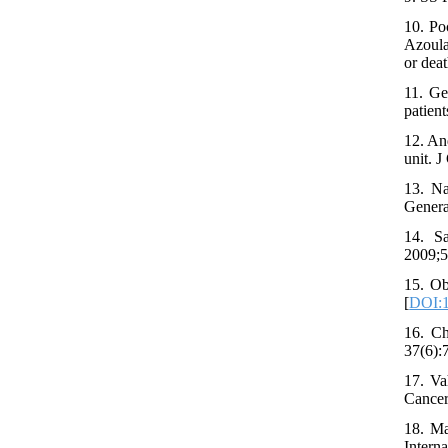
10. Po
Azoula
or deat
11. Ge
patien
12. An
unit. 
13. Na
Genera
14. Sa
2009;5
15. Ob
[
DOI:1
16. Ch
37(6):
17. Va
Cancer
18. Ma
Interna