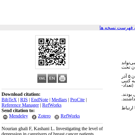
 فهرست نسخه ها
‌تواند
ان تحت
آذر
۵
ان
امه کتبی
 (تعداد
Download citation:
% دارای تحصیلات دانشگاهی بودند
61/5% توسط و 11/8% افسردگی شدید داشتند
BibTeX
|
RIS
|
EndNote
|
Medlars
|
ProCite
|
Reference Manager
|
RefWorks
ارتباط
Send citation to:
Mendeley
Zotero
RefWorks
Nourian ghali F, Kashani L. Investigating the level of
depression in caregivers of breast cancer patients