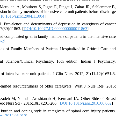
 Merouani A, Moulront S, Pigne E, Pingat J, Zahar JR, Schlemmer B,
 in family members of intensive care unit patients before discharge
10.1016/j.jcrc.2004.11.004
]
valence and determinants of depression in caregivers of cancer
97(39):11863. [
DOI:10.1097/MD.0000000000011863
]
omplicated grief in family members of patients in the intensive care
0-2
]
s of Family Members of Patients Hospitalized in Critical Care and
Sciences/Clinical Psychiatry, 10th edition. Indian J Psychiatry.
 intensive care unit patients. J Clin Nurs. 2012; 21(11-12):1651-8.
rned resourcefulness of older caregivers. West J Nurs Res. 2015;
inzadeh M, Namdar Areshtanab H, Kermani IA. Other Side of Breast
oc Nurs Sci). 2016;10(3):201-206. [
DOI:10.1016/j.anr.2016.06.002
]
rden and coping style in caregivers of spinal cord injury patients.
nss.2014.05.010
]