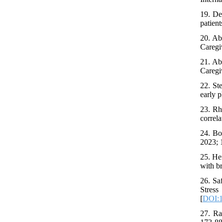
19. De
patien
20. Ab
Caregi
21. Ab
Caregi
22. St
early 
23. Rh
correl
24. Bo
2023; 1
25. He
with b
26. Sa
Stres
[
DOI:1
27. Ra