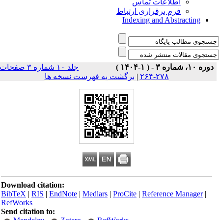
اطلاعات تماس
فرم برقراری ارتباط
Indexing and Abstracting
دوره ۱۰، شماره ۳ - ( ۱-۱۴۰۴ )
جلد ۱۰ شماره ۳ صفحات
برگشت به فهرست نسخه ها
|
۲۷۸-۲۶۴
Download citation:
BibTeX
|
RIS
|
EndNote
|
Medlars
|
ProCite
|
Reference Manager
|
RefWorks
Send citation to: