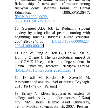
Relationship of stress and performance among
first‐year dental students. Journal of Dental
Education. 1986;50(5):264-7.
[
DOI:10.1002/j.0022-
0337.1986.50.5.tb01996.x
]
10. Sprengel AD, Job L. Reducing student
anxiety by using clinical peer mentoring with
beginning nursing students. Nurse educator.
2004;29(6):246-50. [
DOI:10.1097/00006223-
200411000-00010
]
11. Cao W, Fang Z, Hou G, Han M, Xu X,
Dong J, Zheng J. The psychological impact of
the COVID-19 epidemic on college students in
China. Psychiatry research. 2020;287:112934.
[
DOI:10.1016/j.psychres.2020.112934
]
12. Darrudi M, Bordbar R, Siavoshi M.
Assessment of anxiety level of nurses. Beyhagh.
2015;19(1):49-57. [Persian]
13. Erfany N. Effect haypyran to anxiety of
college students living in dormitories of Karaj
city: MA Thesis. Islamic Azad University,
Tehran Medical Sciences branch. 2007. [Persian]