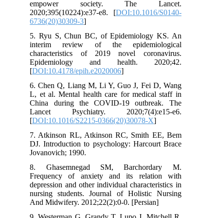
empower society. The Lancet.
2020;395(10224):e37-e8. [
DOI:10.1016/S0140-
6736(20)30309-3
]
5. Ryu S, Chun BC, of Epidemiology KS. An
interim review of the epidemiological
characteristics of 2019 novel coronavirus.
Epidemiology and health. 2020;42.
[
DOI:10.4178/epih.e2020006
]
6. Chen Q, Liang M, Li Y, Guo J, Fei D, Wang
L, et al. Mental health care for medical staff in
China during the COVID-19 outbreak. The
Lancet Psychiatry. 2020;7(4):e15-e6.
[
DOI:10.1016/S2215-0366(20)30078-X
]
7. Atkinson RL, Atkinson RC, Smith EE, Bem
DJ. Introduction to psychology: Harcourt Brace
Jovanovich; 1990.
8. Ghasemnegad SM, Barchordary M.
Frequency of anxiety and its relation with
depression and other individual‎ characteristics in
nursing students. Journal of Holistic Nursing
And Midwifery. 2012;22(2):0-0. [Persian]
9. Westerman G, Grandy T, Lupo J, Mitchell R.