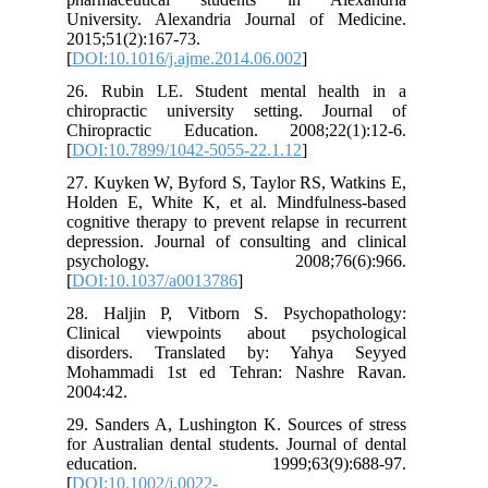
University. Alexandria Journal of Medicine.
2015;51(2):167-73.
[
DOI:10.1016/j.ajme.2014.06.002
]
26. Rubin LE. Student mental health in a
chiropractic university setting. Journal of
Chiropractic Education. 2008;22(1):12-6.
[
DOI:10.7899/1042-5055-22.1.12
]
27. Kuyken W, Byford S, Taylor RS, Watkins E,
Holden E, White K, et al. Mindfulness-based
cognitive therapy to prevent relapse in recurrent
depression. Journal of consulting and clinical
psychology. 2008;76(6):966.
[
DOI:10.1037/a0013786
]
28. Haljin P, Vitborn S. Psychopathology:
Clinical viewpoints about psychological
disorders. Translated by: Yahya Seyyed
Mohammadi 1st ed Tehran: Nashre Ravan.
2004:42.
29. Sanders A, Lushington K. Sources of stress
for Australian dental students. Journal of dental
education. 1999;63(9):688-97.
[
DOI:10.1002/j.0022-