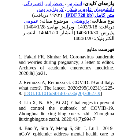
،
افسردگی
،
اضطراب
،
استرس
واژه‌های کلیدی:
کرونا ویروس
،
دانشجویان علوم پزشکی
(۱۹۹۲ دریافت)
[PDF 728 kb]
متن کامل
نوع مطالعه:
پژوهشي
| موضوع مقاله:
عمومى
دریافت: 1403/9/18 | ویرایش نهایی: 1404/1/28 |
پذیرش: 1403/10/30 | انتشار: 1404/1/20 | انتشار
الکترونیک: 1404/1/20
فهرست منابع
1. Fakari FR, Simbar M. Coronavirus pandemic
and worries during pregnancy; a letter to editor.
Archives of academic emergency medicine.
2020;8(1):e21.
2. Remuzzi A, Remuzzi G. COVID-19 and Italy:
what next?. The lancet. 2020;395(10231):1225-
8. [
DOI:10.1016/S0140-6736(20)30627-9
]
3. Liu X, Na RS, Bi ZQ. Challenges to prevent
and control the outbreak of COVID-19.
Zhonghua liu xing bing xue za zhi= Zhonghua
liuxingbingxue zazhi. 2020;41(7):994-7.
4. Bao Y, Sun Y, Meng S, Shi J, Lu L. 2019-
nCoV epidemic: address mental health care to