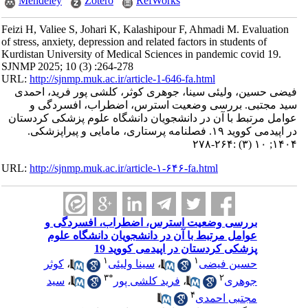
Mendeley
Zotero
RefWorks
Feizi H, Valiee S, Johari K, Kalashipour F, Ahmadi M. Evaluation
of stress, anxiety, depression and related factors in students of
Kurdistan University of Medical Sciences in pandemic covid 19.
SJNMP 2025; 10 (3) :264-278
URL:
http://sjnmp.muk.ac.ir/article-1-646-fa.html
فیضی حسین، ولیئی سینا، جوهری کوثر، کلشی پور فرید، احمدی
سید مجتبی. بررسی وضعیت استرس، اضطراب، افسردگی و
عوامل مرتبط با آن در دانشجویان دانشگاه علوم پزشکی کردستان
در اپیدمی کووید ۱۹. فصلنامه پرستاری، مامایی و پیراپزشکی.
۱۴۰۴; ۱۰ (۳) :۲۶۴-۲۷۸
URL:
http://sjnmp.muk.ac.ir/article-۱-۶۴۶-fa.html
بررسی وضعیت استرس، اضطراب، افسردگی و
عوامل مرتبط با آن در دانشجویان دانشگاه علوم
پزشکی کردستان در اپیدمی کووید 19
۱
۱
کوثر
،
سینا ولیئی
،
حسین فیضی
۳
*
۲
سید
،
فرید کلشی پور
،
جوهری
۴
مجتبی احمدی