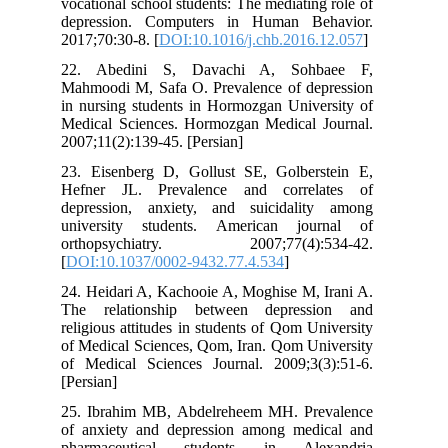
vocational school students: The mediating role of
depression. Computers in Human Behavior.
2017;70:30-8. [
DOI:10.1016/j.chb.2016.12.057
]
22. Abedini S, Davachi A, Sohbaee F,
Mahmoodi M, Safa O. Prevalence of depression
in nursing students in Hormozgan University of
Medical Sciences. Hormozgan Medical Journal.
2007;11(2):139-45. [Persian]
23. Eisenberg D, Gollust SE, Golberstein E,
Hefner JL. Prevalence and correlates of
depression, anxiety, and suicidality among
university students. American journal of
orthopsychiatry. 2007;77(4):534-42.
[
DOI:10.1037/0002-9432.77.4.534
]
24. Heidari A, Kachooie A, Moghise M, Irani A.
The relationship between depression and
religious attitudes in students of Qom University
of Medical Sciences, Qom, Iran. Qom University
of Medical Sciences Journal. 2009;3(3):51-6.
[Persian]
25. Ibrahim MB, Abdelreheem MH. Prevalence
of anxiety and depression among medical and
pharmaceutical students in Alexandria