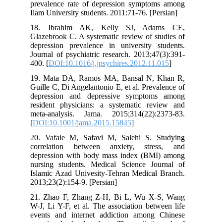
prevalence rate of depression symptoms among
Ilam University students. 2011:71-76. [Persian]
18. Ibrahim AK, Kelly SJ, Adams CE,
Glazebrook C. A systematic review of studies of
depression prevalence in university students.
Journal of psychiatric research. 2013;47(3):391-
400. [
DOI:10.1016/j.jpsychires.2012.11.015
]
19. Mata DA, Ramos MA, Bansal N, Khan R,
Guille C, Di Angelantonio E, et al. Prevalence of
depression and depressive symptoms among
resident physicians: a systematic review and
meta-analysis. Jama. 2015;314(22):2373-83.
[
DOI:10.1001/jama.2015.15845
]
20. Vafaie M, Safavi M, Salehi S. Studying
correlation between anxiety, stress, and
depression with body mass index (BMI) among
nursing students. Medical Science Journal of
Islamic Azad Univesity-Tehran Medical Branch.
2013;23(2):154-9. [Persian]
21. Zhao F, Zhang Z-H, Bi L, Wu X-S, Wang
W-J, Li Y-F, et al. The association between life
events and internet addiction among Chinese