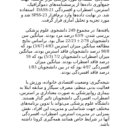
جمع‌آوری داده‌ها از پرسشنامه‌های دموگرافیک،
استرس، اضطراب و افسردگی DASS-21 استفاده
شد. در نهایت داده‌ها وارد نرم‌افزار SPSS-23 شد و
مورد تجزیه و تحلیل آماری قرار گرفت.
یافته‌ها: در مجموع 249 دانشجوی علوم پزشکی
بررسی شدن. 63/9 درصد مرد بودند. میانگین سن
دانشجویان 2/78 ± 22/23 سال بود. براساس نتایج
مطالعه میانگین میزان استرس 4/83 (3/67) بود که
98/8 درصد دانشجویان فاقد استرس بودند. میانگین
میزان اضطراب دانشجویان 7/2 (5/3) بود که 59
درصد فاقد اضطراب بودند. میانگین میزان
افسردگی 4/97 بود که در بین دانشجویان 1/83
درصد فاقد افسردگی بودند.
نتیجه‌گیری: وضعیت اقتصادی خانواده، ورزش یا
فعالیت بدنی منظم، مصرف سیگار و سابقه ابتلا به
بیماری روانپزشکی به صورت معناداری بر استرس،
اضطراب، افسردگی دانشجویان تاثیر گذار هستند.
دانشگاه علوم پزشکی می‌تواند با تدوین برنامه‌های
مختلف جهت شناسایی و مدیریت این افراد، نقش
بسزایی در مدیریت استرس، اضطراب، افسردگی
آنها در شرایط خاص همانند همه‌گیری کرونا داشته
باشد.