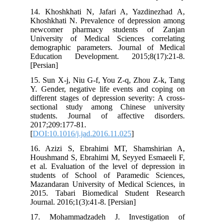
14. Khoshkhati N, Jafari A, Yazdinezhad A,
Khoshkhati N. Prevalence of depression among
newcomer pharmacy students of Zanjan
University of Medical Sciences correlating
demographic parameters. Journal of Medical
Education Development. 2015;8(17):21-8.
[Persian]
15. Sun X-j, Niu G-f, You Z-q, Zhou Z-k, Tang
Y. Gender, negative life events and coping on
different stages of depression severity: A cross-
sectional study among Chinese university
students. Journal of affective disorders.
2017;209:177-81.
[
DOI:10.1016/j.jad.2016.11.025
]
16. Azizi S, Ebrahimi MT, Shamshirian A,
Houshmand S, Ebrahimi M, Seyyed Esmaeeli F,
et al. Evaluation of the level of depression in
students of School of Paramedic Sciences,
Mazandaran University of Medical Sciences, in
2015. Tabari Biomedical Student Research
Journal. 2016;1(3):41-8. [Persian]
17. Mohammadzadeh J. Investigation of