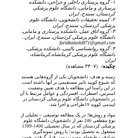
۱- گروه پرستاری داخلی و جراحی، دانشکده
پرستاری و مامایی، دانشگاه علوم پزشکی
کردستان، سنندج، ایران
۲- کمیته تحقیقات دانشجویی، دانشگاه علوم
پزشکی کردستان، سنندج، ایران
۳- گروه اتاق عمل، دانشکده پرستاری و مامایی،
دانشگاه علوم پزشکی کردستان، سنندج، ایران ،
faridkalashi871@gmail.com
۴- گروه روانشناسی بالینی، دانشکده پزشکی،
دانشگاه علوم پزشکی کرمانشاه،کرمانشاه،
ایران
چکیده:
(۳۳۰۷ مشاهده)
زمینه و هدف: دانشجویان یکی از گروه‌هایی هستند
که شیوع کویید تاثیر مستقیمی بر آنها داشته است.
در این راستا این مطالعه با هدف تعیین وضعیت
استرس، اضطراب، افسردگی و عوامل مرتبط با آن
در دانشجویان دانشگاه علوم پزشکی کردستان در
اپیدمی کووید 19طراحی و اجرا شد.
مواد و روش‌ها: در یک مطالعه توصیفی – تحلیلی از
نوع مقطعی 246 نفر از دانشجویان دانشگاه علوم
پزشکی کردستان که در سال تحصیلی 1400-1399
مشغول به تحصیل بودند؛ با روش نمونه‌گیری
تصادفی- طبقه‌ای مورد بررسی قرار گرفتند. جهت