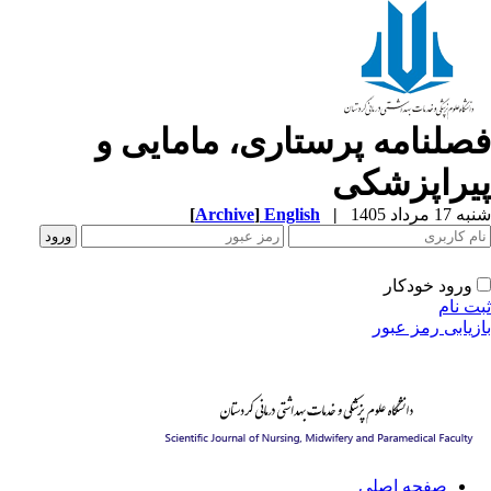
صلنامه پرستاری، مامایی و
یراپزشکی
[
Archive
]
English
|
1 مرداد 1405
ورود خودکار
ت نام
زیابی رمز عبور
صفحه اصلی