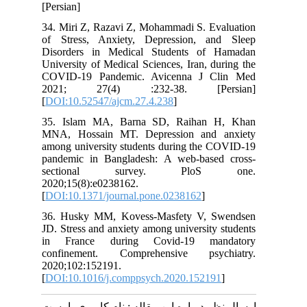
[Persian]
34. Miri Z, Razavi Z, Mohammadi S. Evaluation
of Stress, Anxiety, Depression, and Sleep
Disorders in Medical Students of Hamadan
University of Medical Sciences, Iran, during the
COVID-19 Pandemic. Avicenna J Clin Med
2021; 27(4) :232-38. [Persian]
[
DOI:10.52547/ajcm.27.4.238
]
35. Islam MA, Barna SD, Raihan H, Khan
MNA, Hossain MT. Depression and anxiety
among university students during the COVID-19
pandemic in Bangladesh: A web-based cross-
sectional survey. PloS one.
2020;15(8):e0238162.
[
DOI:10.1371/journal.pone.0238162
]
36. Husky MM, Kovess-Masfety V, Swendsen
JD. Stress and anxiety among university students
in France during Covid-19 mandatory
confinement. Comprehensive psychiatry.
2020;102:152191.
[
DOI:10.1016/j.comppsych.2020.152191
]
ارسال نظر درباره این مقاله : نام کاربری یا پست