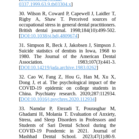
0337.1999.63.9.tb03304.x
]
30. Wilson R, Coward P, Capewell J, Laidler T,
Rigby A, Shaw T. Perceived sources of
occupational stress in general dental practitioners.
British dental journal. 1998;184(10):499-502.
[
DOI:10.1038/sj.bdj.4809674
]
31. Simpson R, Beck J, Jakobsen J, Simpson J.
Suicide statistics of dentists in Iowa, 1968 to
1980. The Journal of the American Dental
Association. 1983;107(3):441-3.
[
DOI:10.14219/jada.archive.1983.0262
]
32. Cao W, Fang Z, Hou G, Han M, Xu X,
Dong J, et al. The psychological impact of the
COVID-19 epidemic on college students in
China. Psychiatry research. 2020;287:112934.
[
DOI:10.1016/j.psychres.2020.112934
]
33. Namdar P, Etezadi T, Pourasghar M,
Ghadami H, Molania T. Evaluation of Anxiety,
Stress, and Sleep Disorders in Professors and
Students of Sari Dental School during the
COVID-19 Pondemic in 2021. Journal of
Mashhad Dental School. 2023;47(1):80-9.