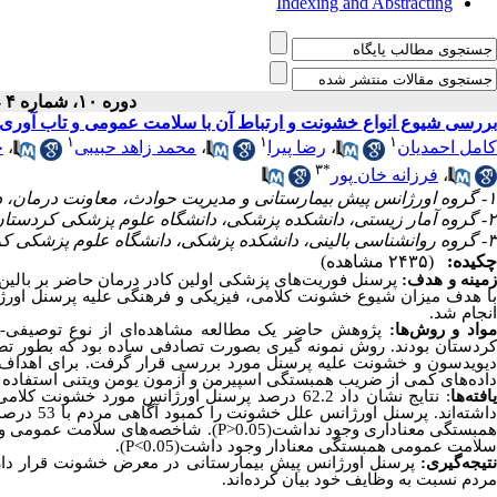
Indexing and Abstracting
دوره ۱۰، شماره ۴ - ( ۳-۱۴۰۴ )
بررسی شیوع انواع خشونت و ارتباط آن با سلامت عمومی و تاب آوری 
۱
۱
۱
ج
،
محمد زاهد حبیبی
،
رضا پیرا
،
کامل احمدیان
۳
*
فرزانه خان پور
،
۱- گروه اورژانس پیش بیمارستانی و مدیریت حوادث، معاونت درمان، دانشگاه علوم پزشکی کردستان، سنندج، ایران
۲- گروه آمار زیستی، دانشکده پزشکی، دانشگاه علوم پزشکی کردستان، سنندج،ایران
۳- گروه روانشناسی بالینی، دانشکده پزشکی، دانشگاه علوم پزشکی کردستان، سنندج ، ایران ،
چکیده:
(۲۴۳۵ مشاهده)
زمینه و هدف
پرسنل فوریت‌های پزشکی اولین کادر درمان حاضر بر بالین.
با هدف میزان شیوع خشونت کلامی، فیزیکی و فرهنگی علیه پرسنل اور
.
انجام شد
واد و
روش‌ها:
پژوهش حاضر یک مطالعه مشاهده‌ای از نوع توصیفی-تح
کردستان بودند
یویدسون و خشونت علیه پرسنل مورد بررسی قرار گرفت. برای اهداف 
داده‌های کمی
از ضریب همبستگی اسپیرمن و آزمون یومن ویتنی استفاده.
افته‌ها
داشته‌اند
P). شاخصه‌های سلامت عمومی و تاب آوری با سطح تحصیلات رابطه معناداری نداشت(
0.05<
همبستگی معناداری وجود نداشت
).
P
0.05>
سلامت عمومی همبستگی معنادار وجود داشت(
نتیجه‌گیری:
پرسنل اورژانس پیش بیمارستانی در معرض خشونت قرار دارند
مردم نسبت به وظایف خود بیان کرده‌اند.