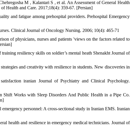
hehregosha M , Kalantari S , et al. An Assessment of General Health
 of Health and Care. 2017;18(4): 359-67. [Persian]
ality and fatigue among prehospital providers. Prehospital Emergency
urses. Clinical Journal of Oncology Nursing. 2006; 10(4): 465-71
n of physicians, nurses and patients 'views on the factors related to
ersian]
aining resiliency skills on soldier’s mental heath Shenakht Journal of
rategies and creativity with resilience in students. New discoveries in
atisfaction iranian Journal of Psychiatry and Clinical Psychology.
n Shift Works with Sleep Disorders And Public Health in a Pipe Co.
on]
 emergency personnel: A cross-sectional study in Iranian EMS. Iranian
al health and resilience in emergency medical technicians. Journal of