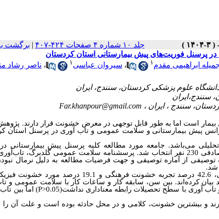
برگشت به
|
جلد ۱۰ شماره ۴ صفحات ۴۲۴-۴۰۷
در پرسنل فوریت‌های پیش بیمارستانی استان کردستان
۱
۱
ناصر رشاد م
،
سیروان عباسی
،
میله ابراهیمی مقدم
Far.khanpour@gmail.com
 بیمار است اما به طور قابل توجهی در معرض خشونت قرار دارند
پژوهش
ژانس پیش بیمارستانی و سلامت عمومی و تاب آوری در پرسنل استان ک
لیلی می‌باشد. جامعه مورد مطالعه کلیه پرسنل پیش بیمارستانی در
روش نمونه گیری بصورت تصادفی ساده بود که بطور تصادفی 230 نفر انتخاب شد. پرسشنامه سلامت عمومی گلدبرگ، تاب
توصیفی از آماره توصیفی
و جهت فرضیات مطالعه به دلیل نرمال نبودن
 شد
نتایج نشان داد 62.2 درصد پرسنل اورژانس مورد خشونت کلامی، 42.6 درصد تجربه خشونت فرهنگی و 19.1 درصد
. پرسنل اورژانس علل خشونت را کمبود آگاهی مردم با 53 درصد بیان کرده‌اند. بین سن، سابقه کار و ساعات کار با سلامت عمومی
اما بین تاب آ
P
0.05<
 و بیشترین خشونت، کلامی و در محل حادثه بوده است و علت آن را ن