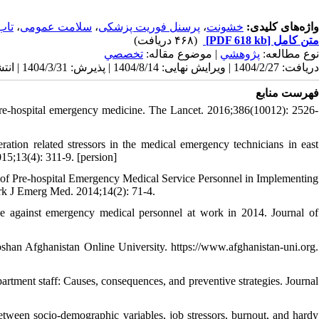
تاب
،
سلامت عمومی
،
پرسنل فوریت پزشکی
،
خشونت
واژه‌های کلیدی:
(۴۶۸ دریافت)
[PDF 618 kb]
متن کامل
نوع مطالعه:
پژوهشي
| موضوع مقاله:
تخصصي
دریافت: 1404/2/27 | ویرایش نهایی: 1404/8/14 | پذیرش: 1404/3/31 | انتشار: 1404/3/31 | انتشار الکترونیک: 1404/3/31
فهرست منابع
Pre-hospital emergency medicine. The Lancet. 2016;386(10012): 2526-
tion related stressors in the medical emergency technicians in east
15;13(4): 311-9. [persion]
of Pre-hospital Emergency Medical Service Personnel in Implementing
urk J Emerg Med. 2014;14(2): 71-4.
 against emergency medical personnel at work in 2014. Journal of
oshan Afghanistan Online University. https://www.afghanistan-uni.org.
rtment staff: Causes, consequences, and preventive strategies. Journal
tween socio-demographic variables, job stressors, burnout, and hardy