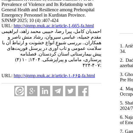
Prevalence of Violence and Its Relationship with
General Health and Resilience among Prehospital
Emergency Personnel in Kurdistan Province.
SJNMP 2025; 10 (4) :407-424
URL:
http://sjnmp.muk.ac.ir/article-1-665-fa.html
احمدیان کامل، پیرا رضا، حبیبی محمد زاهد، ابراهیمی
مقدم جمیله، عباسی سیروان، رشاد منش ناصر و
همکاران.. بررسی شیوع انواع خشونت و ارتباط آن با
1. Ari
سلامت عمومی و تاب آوری در پرسنل فوریت‌های
34.
پیش بیمارستانی استان کردستان. فصلنامه
پرستاری، مامایی و پیراپزشکی. ۱۴۰۴; ۱۰ (۴)
2. Dad
:۴۰۷-۴۲۴
azerba
3. Gho
URL:
http://sjnmp.muk.ac.ir/article-۱-۶۶۵-fa.html
Pre Ho
4. Mag
Occupa
5. Sha
2024/7
6. Naj
of Eme
7. Gar