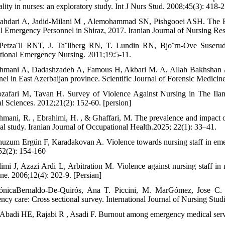
lity in nurses: an exploratory study. Int J Nurs Stud. 2008;45(3): 418-2
ahdari A, Jadid-Milani M , Alemohammad SN, Pishgooei ASH. The Re
al Emergency Personnel in Shiraz, 2017. Iranian Journal of Nursing Res
Petza¨ll RNT, J. Ta¨llberg RN, T. Lundin RN, Bjo¨rn-Ove Suserud.
ational Emergency Nursing. 2011;19:5-11.
hmani A, Dadashzadeh A, Famous H, Akbari M. A, Allah Bakhshan A. 
nel in East Azerbaijan province. Scientific Journal of Forensic Medicin
zafari M, Tavan H. Survey of Violence Against Nursing in The Ilam T
l Sciences. 2012;21(2): 152-60. [persion]
hmani, R. , Ebrahimi, H. , & Ghaffari, M. The prevalence and impact o
nal study. Iranian Journal of Occupational Health.2025; 22(1): 33–41.
nuzum Ergün F, Karadakovan A. Violence towards nursing staff in emer
52(2): 154-160
limi J, Azazi Ardi L, Arbitration M. Violence against nursing staff in
ne. 2006;12(4): 202-9. [Persian]
nicaBernaldo-De-Quirós, Ana T. Piccini, M. MarGómez, Jose C. Ce
ncy care: Cross sectional survey. International Journal of Nursing Stud
iAbadi HE, Rajabi R , Asadi F. Burnout among emergency medical serv