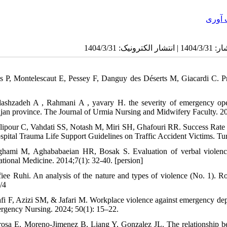
 آوری
ès P, Montelescaut E, Pessey F, Danguy des Déserts M, Giacardi C. 
ashzadeh A , Rahmani A , yavary H. the severity of emergency opera
ijan province. The Journal of Urmia Nursing and Midwifery Faculty. 20
lipour C, Vahdati SS, Notash M, Miri SH, Ghafouri RR. Success Rate 
spital Trauma Life Support Guidelines on Traffic Accident Victims. T
hami M, Aghababaeian HR, Bosak S. Evaluation of verbal violence
tional Medicine. 2014;7(1): 32-40. [persion]
fiee Ruhi. An analysis of the nature and types of violence (No. 1). R
/4
afi F, Azizi SM, & Jafari M. Workplace violence against emergency depa
rgency Nursing. 2024; 50(1): 15–22.
rosa E, Moreno-Jimenez B, Liang Y, Gonzalez JL. The relationship be