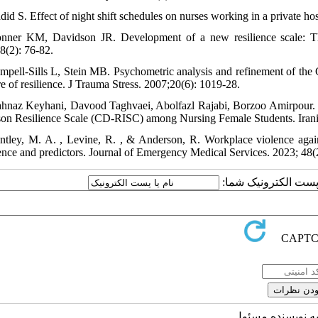
did S. Effect of night shift schedules on nurses working in a private ho
nner KM, Davidson JR. Development of a new resilience scale: T
8(2): 76-82.
mpell-Sills L, Stein MB. Psychometric analysis and refinement of the
e of resilience. J Trauma Stress. 2007;20(6): 1019-28.
hnaz Keyhani, Davood Taghvaei, Abolfazl Rajabi, Borzoo Amirpour. i
on Resilience Scale (CD-RISC) among Nursing Female Students. Irania
ntley, M. A. , Levine, R. , & Anderson, R. Workplace violence again
ence and predictors. Journal of Emergency Medical Services. 2023; 48(
یا پست الکترونیک شما
به نویسنده مسئول