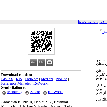
 فهرست نسخه ها
۲
نش
 حاضر
ردستان
 استان
Download citation:
‌آوری کانر و
 توزیع
BibTeX
|
RIS
|
EndNote
|
Medlars
|
ProCite
|
Reference Manager
|
RefWorks
:  مورد خشونت فیزیکی قرار
Send citation to:
 و تاب آوری
Mendeley
Zotero
RefWorks
) وری و
اآگاهی
Ahmadian K, Pira R, Habibi M Z, Ebrahimi
Moghadam J, Abbasi S, Reshad Manesh N et al .