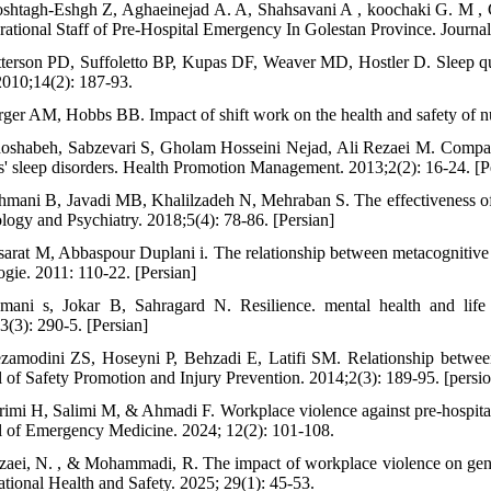
shtagh-Eshgh Z, Aghaeinejad A. A, Shahsavani A , koochaki G. M , C
rational Staff of Pre-Hospital Emergency In Golestan Province. Journal
tterson PD, Suffoletto BP, Kupas DF, Weaver MD, Hostler D. Sleep qu
2010;14(2): 187-93.
rger AM, Hobbs BB. Impact of shift work on the health and safety of n
oshabeh, Sabzevari S, Gholam Hosseini Nejad, Ali Rezaei M. Compariso
ts' sleep disorders. Health Promotion Management. 2013;2(2): 16-24. [P
hmani B, Javadi MB, Khalilzadeh N, Mehraban S. The effectiveness of tr
logy and Psychiatry. 2018;5(4): 78-86. [Persian]
sarat M, Abbaspour Duplani i. The relationship between metacognitive st
ogie. 2011: 110-22. [Persian]
mani s, Jokar B, Sahragard N. Resilience. mental health and life s
3(3): 290-5. [Persian]
zamodini ZS, Hoseyni P, Behzadi E, Latifi SM. Relationship betwee
l of Safety Promotion and Injury Prevention. 2014;2(3): 189-95. [persi
rimi H, Salimi M, & Ahmadi F. Workplace violence against pre-hospital
l of Emergency Medicine. 2024; 12(2): 101-108.
zaei, N. , & Mohammadi, R. The impact of workplace violence on gener
tional Health and Safety. 2025; 29(1): 45-53.