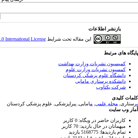
بازنشر اطلاعات
 International License
این مقاله تحت شرایط
پایگاه های مرتبط
کمیسیون نشریات وزارت بهداشت
کمسیون نشریات وزارت علوم
دانشگاه علوم پزشکی کردستان
دانشکده پرستاری مامایی
شرکت یکتاوب
کلمات کلیدی
یراپزشکی, علوم پزشکی کردستان
پ
امایی,
م
,
مجله علمی
رستاری,
پ
آمار وب سایت
کاربران حاضر در وبگاه: 0 کاربر
میهمانان در حال بازدید: 70 کاربر
تمام بازدید‌ها: 5168775 بازدید
بازدید 24 ساعت قبل: 3143 بازدید