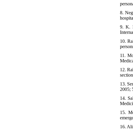
persona
8. Neg
hospit
9. K. 
Intern
10. Ra
person
11. Mo
Medica
12. Ra
sectio
13. Se
2005; 
14. Sa
Medici
15. Mó
emerge
16. Al