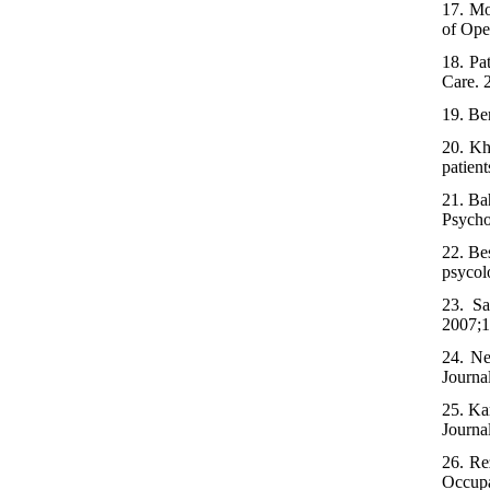
17. Mo
of Ope
18. Pa
Care. 
19. Be
20. Kh
patien
21. Ba
Psycho
22. Be
psycol
23. Sa
2007;1
24. Ne
Journa
25. Ka
Journa
26. Re
Occupa