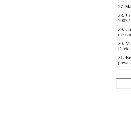
27. Ma
28. Co
2003;1
29. Co
measur
30. Ma
Davids
31. Be
preval