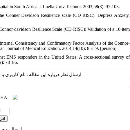
spital in South Africa. J Luella Univ Technol. 2003;58(3): 97-103.
he Conner-Davidson Resilience scale (CD-RISC). Depress Anxiety.
 Connor-davidson Resilience Scale (CD-RISC): Validation of a 10-item
nternal Consistency and Confirmatory Factor Analysis of the Connor-
n Journal of Medical Education. 2014;14(10): 851-9. [persion]
st EMS responders in the United States: A cross-sectional survey of
2): 78–86.
ارسال نظر درباره این مقاله : نام کاربری :
ارسال پیام 