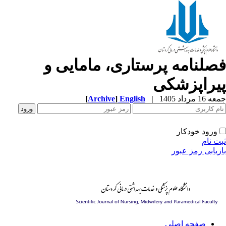
صلنامه پرستاری، مامایی و
یراپزشکی
1 مرداد 1405
|
English
]
Archive
[
ورود خودکار
ت نام
زیابی رمز عبور
صفحه اصلی