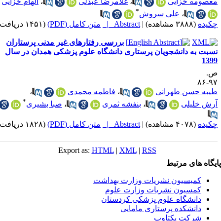
عصومه خزایی
،
غلامرضا عبدلی
،
الهام خزایی
*
،
علی سروش
کیده
(۳۸۸۸ مشاهده)
|
Abstract |
متن کامل (PDF)
(۱۴۵۱ دریافت)
بررسی رفتارهای غیر مدنی پرستاران
سبت به دانشجویان پرستاری دانشگاه علوم پزشکی همدان در سال
139
.
۹۷-
یبه حسن طهرانی
،
فاطمه محمدی
،
*
رش خلیلی
،
بنفشه ثمری
،
صبا بشیری
کیده
(۴۰۷۸ مشاهده)
|
Abstract |
متن کامل (PDF)
(۱۸۲۸ دریافت)
Export as:
HTML
|
XML
|
RSS
یگاه های مرتبط
کمیسیون نشریات وزارت بهداشت
کمسیون نشریات وزارت علوم
دانشگاه علوم پزشکی کردستان
دانشکده پرستاری مامایی
شرکت یکتاوب