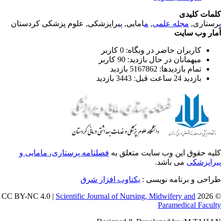
مات کلیدی
ستاری,
مجله علمی
,
م
امایی,
پ
یراپزشکی, علوم پزشکی کردستان
ار وب سایت
کاربران حاضر در وبگاه: 0 کاربر
میهمانان در حال بازدید: 90 کاربر
تمام بازدید‌ها: 5167862 بازدید
بازدید 24 ساعت قبل: 3443 بازدید
یه حقوق این وب سایت متعلق به
فصلنامه پرستاری، مامایی و
راپزشکی
می باشد.
احی و برنامه نویسی :
یکتاوب افزار شرق
Scientific Journal of Nursing, Midwifery and
© 202
Paramedical Facul