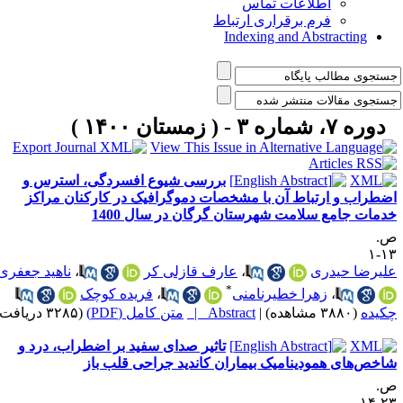
اطلاعات تماس
فرم برقراری ارتباط
Indexing and Abstracting
دوره ۷، شماره ۳ - ( زمستان ۱۴۰۰ )
بررسی شیوع افسردگی، استرس و
ضطراب و ارتباط آن با مشخصات دموگرافیک در کارکنان مراکز
دمات جامع سلامت شهرستان گرگان در سال 1400
.
۱۳
لیرضا حیدری
،
عارف قازلی کر
،
ناهید جعفری
*
،
زهرا خطیرنامنی
،
فریده کوچک
کیده
(۳۸۸۰ مشاهده)
|
Abstract |
متن کامل (PDF)
(۳۲۸۵ دریافت)
تاثیر صدای سفید بر اضطراب، درد و
اخص‌های همودینامیک بیماران کاندید جراحی قلب باز
.
۲۳-