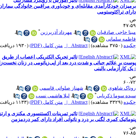
تاثیر آموزش با رویکرد مشارکتی
رمیزان خودکارآمدی مقابله‌ای و خودباوری مراقبین خانوادگی بیماران
ارای تراکئوستومی
.
۵۹-
*
ینا حاجی صادقیان
،
مهرداد آذربرزین
،
اطمه سلمانی
کیده
(۳۷۵۰ مشاهده)
|
Abstract |
متن کامل (PDF)
(۱۹۳۰ دریافت)
تاثیر تحریک الکتریکی اعصاب از طریق
وست بر علائم حیاتی و شدت درد بعد از اپی‌زیاتومی در زنان نخست‌زا
 یک کارآزمایی بالینی
.
۷۲-
وناک شاهوی
،
شهناز صلواتی قاسمی
،
*
یده سوما ذکریایی
،
لیلا هاشمی نسب
کیده
(۳۳۲۹ مشاهده)
|
Abstract |
متن کامل (PDF)
(۱۱۳۳ دریافت)
تاثیر تمرینات اکستنسوری مکنزی و ارتز
نوماتیک کمری لگنی بر درد و ناتوانی افراد دارای کمر دردمزمن
.
۸۵-