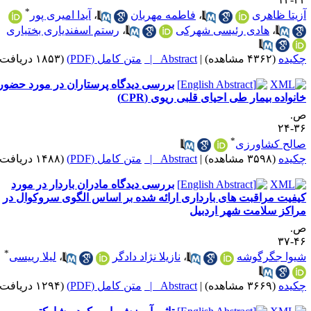
*
زیتا ظاهری
،
فاطمه مهربان
،
آیدا امیری پور
،
هادی رئیسی شهرکی
،
رستم اسفندیاری بختیاری
کیده
(۴۳۶۲ مشاهده)
|
Abstract |
متن کامل (PDF)
(۱۸۵۳ دریافت)
بررسی دیدگاه پرستاران در مورد حضور
انواده بیمار طی احیای قلبی ریوی (CPR)
.
۳۶-
*
الح کشاورزی
کیده
(۳۵۹۸ مشاهده)
|
Abstract |
متن کامل (PDF)
(۱۴۸۸ دریافت)
بررسی دیدگاه مادران باردار در مورد
یفیت مراقبت های بارداری ارائه شده بر اساس الگوی سروکوال در
راکز سلامت شهر اردبیل
.
۴۶-
*
یوا جگرگوشه
،
نازیلا نژاد دادگر
،
لیلا رییسی
کیده
(۳۶۶۹ مشاهده)
|
Abstract |
متن کامل (PDF)
(۱۲۹۴ دریافت)