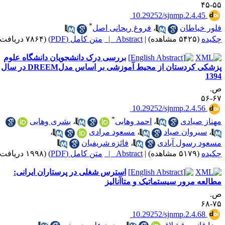
۵۵-
‎ 10.29252/sjnmp.2.4.45
*
لور خیاطان
،
فروغ ریحانی اصل
کیده
(۵۴۲۵ مشاهده)
|
Abstract |
متن کامل (PDF)
(۷۸۶۴ دریافت)
بررسی درک دانشجویان دانشگاه علوم
پزشکی کردستان از محیط آموزشی بر اساس مدلDREEM در سال
139
.
۶۷-
‎ 10.29252/sjnmp.2.4.56
*
هناز صیادی
،
احمد وهابی
،
بشری وهابی
،
سیروان صیاد
،
مسعود مرادی
،
سعود رسول آبادی
،
فائزه شریفیان
کیده
(۵۱۷۹ مشاهده)
|
Abstract |
متن کامل (PDF)
(۱۹۹۸ دریافت)
استرس شغلی در پرستاران ایرانی:
طالعه مرور سیستماتیک و متاآنالیز
.
۷۵-
‎ 10.29252/sjnmp.2.4.68