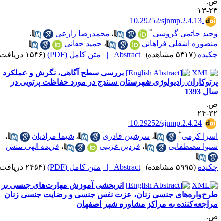
.
۲۳-
‎ 10.29252/sjnmp.2.4.13
*
حید حاتمی گروسی
،
محمدرضا زارعی
،
نصوره اشقلی فراهانی
،
حمید حقانی
کیده
(۵۳۱۷ مشاهده)
|
Abstract |
متن کامل (PDF)
(۱۵۴۶ دریافت)
بررسی سطح آگاهی، نگرش و عملکرد
رتوکاران رادیولوژی شهرستان سنندج در مورد حفاظت پرتویی در
ل 1393
.
۳۲-
‎ 10.29252/sjnmp.2.4.24
*
سرا کرمی
،
سرشین قادری
،
شیما مرادیان
،
یوا مصطفایی
،
فردین غریبی
،
فریده الهی منش
کیده
(۵۹۹۵ مشاهده)
|
Abstract |
متن کامل (PDF)
(۲۴۵۴ دریافت)
اثربخشی آموزش مهارت‌های جنسی بر
رح‌واره‌های جنسی زنان، عزت ‌نفس جنسی و رضایت جنسی زنان
راجعه‌کننده به مراکز مشاوره شهر اصفهان
.