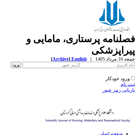
صلنامه پرستاری، مامایی و
یراپزشکی
1 مرداد 1405
|
English
]
Archive
[
ورود خودکار
ت نام
زیابی رمز عبور
صفحه اصلی