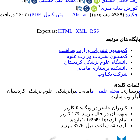
ضا قانعی قشلاق
،
محمد علی حسینی
،
*
ورش سایه میری
کیده
(۵۹۶۹ مشاهده)
|
Abstract |
متن کامل (PDF)
(۴۶۰۳ دریافت)
Export as:
HTML
|
XML
|
RSS
یگاه های مرتبط
کمیسیون نشریات وزارت بهداشت
کمسیون نشریات وزارت علوم
دانشگاه علوم پزشکی کردستان
دانشکده پرستاری مامایی
شرکت یکتاوب
مات کلیدی
ستاری,
مجله علمی
,
م
امایی,
پ
یراپزشکی, علوم پزشکی کردستان
ار وب سایت
کاربران حاضر در وبگاه: 0 کاربر
میهمانان در حال بازدید: 179 کاربر
تمام بازدید‌ها: 5169949 بازدید
بازدید 24 ساعت قبل: 3576 بازدید