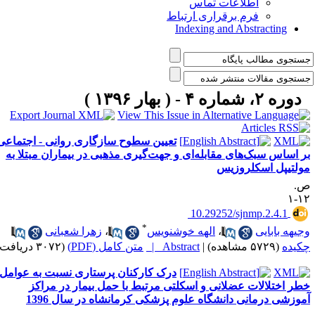
اطلاعات تماس
فرم برقراری ارتباط
Indexing and Abstracting
دوره ۲، شماره ۴ - ( بهار ۱۳۹۶ )
تعیین سطوح سازگاری روانی - اجتماعی
ر اساس سبک‌های مقابله‌ای و جهت‌گیری مذهبی در بیماران مبتلا به
ولتیپل اسکلروزیس
.
۱۲
‎ 10.29252/sjnmp.2.4.1
*
جیهه بابایی
،
الهه خوشنویس
،
زهرا شعبانی
کیده
(۵۷۲۹ مشاهده)
|
Abstract |
متن کامل (PDF)
(۳۰۷۲ دریافت)
درک کارکنان پرستاری نسبت به عوامل
طر اختلالات عضلانی و اسکلتی مرتبط با حمل بیمار در مراکز
موزشی درمانی دانشگاه علوم پزشکی کرمانشاه در سال 1396