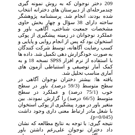
209 دختر نوجوان که به روش نمونه گیری
چندمرحله‌ای از دبیرستان های دخترانه انتخاب
شده بودند، انجام شد. پرسشنامه پژوهشگر
ساخته دارای 38 سؤال و چهار بخش حاوی
مشخصات جمعیت شناختی، آگاهی، باور و
عملکرد نوجوانان در زمینه پیشگیری از پوکی
استخوان بود که پس از انجام روایی و پایایی و
کسب رضایت آگاهانه، توسط شرکت کنندگان
به صورت خودگزارش دهی تکمیل شد. داده ها
با استفاده از نرم افزار
SPSS
نسخه 18 و به
کمک آمار توصیفی و استنباطی آزمون های
آماری مناسب تحلیل شد.
یافته ها: بیشتر دختران نوجوان آگاهی در
سطح متوسط (59/3 درصد)، باور در سطح
خوب (75/1 درصد) و عملکرد در سطح
متوسط (66/5 درصد) را گزارش نمودند. بین
متغیر باور در مورد پیشگیری از پوکی استخوان
با شغل مادر ارتباط معنی داری وجود داشت
).
p=
(0/045
نتیجه
گیری: با توجه به نتایج مطالعه که نشان
داد دختران نوجوان علی‌رغم داشتن باور