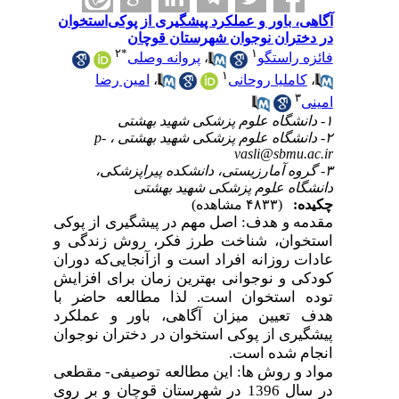
آگاهی، باور و عملکرد پیشگیری از پوکی‌استخوان
در دختران نوجوان شهرستان قوچان
۲
*
۱
فائزه راستگو
،
پروانه وصلی
۱
،
کاملیا روحانی
،
امین رضا
۳
امینی
۱- دانشگاه علوم پزشکی شهید بهشتی
۲- دانشگاه علوم پزشکی شهید بهشتی ،
p-
vasli@sbmu.ac.ir
۳- گروه آمارزیستی، دانشکده پیراپزشکی،
دانشگاه علوم پزشکی شهید بهشتی
چکیده:
(۴۸۳۳ مشاهده)
مقدمه و هدف: اصل مهم در پیشگیری از پوکی
استخوان، شناخت طرز فکر، روش زندگی و
عادات روزانه افراد است و ازآنجایی‌که دوران
کودکی و نوجوانی بهترین زمان برای افزایش
توده استخوان است. لذا مطالعه حاضر با
هدف تعیین میزان آگاهی، باور و عملکرد
پیشگیری از پوکی استخوان در دختران نوجوان
انجام شده است.
مواد و روش ها: این مطالعه توصیفی- مقطعی
در سال 1396 در شهرستان قوچان و بر روی