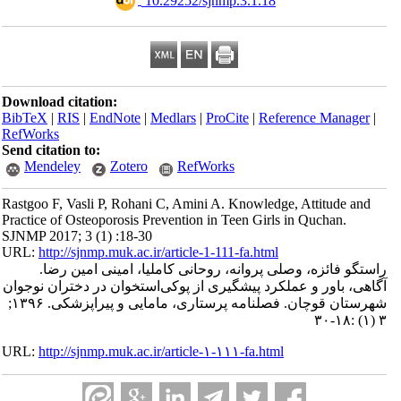
‎ 10.29252/sjnmp.3.1.18
Download citation:
BibTeX
|
RIS
|
EndNote
|
Medlars
|
ProCite
|
Reference Manager
|
RefWorks
Send citation to:
Mendeley
Zotero
RefWorks
Rastgoo F, Vasli P, Rohani C, Amini A. Knowledge, Attitude and
Practice of Osteoporosis Prevention in Teen Girls in Quchan.
SJNMP 2017; 3 (1) :18-30
URL:
http://sjnmp.muk.ac.ir/article-1-111-fa.html
راستگو فائزه، وصلی پروانه، روحانی کاملیا، امینی امین رضا.
آگاهی، باور و عملکرد پیشگیری از پوکی‌استخوان در دختران نوجوان
شهرستان قوچان. فصلنامه پرستاری، مامایی و پیراپزشکی. ۱۳۹۶;
۳ (۱) :۱۸-۳۰
URL:
http://sjnmp.muk.ac.ir/article-۱-۱۱۱-fa.html