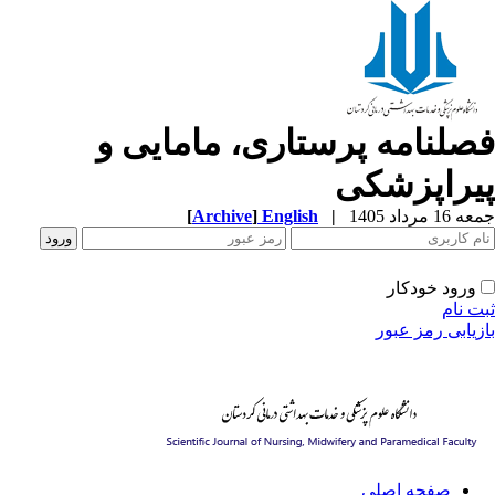
صلنامه پرستاری، مامایی و
یراپزشکی
1 مرداد 1405
|
English
]
Archive
[
ورود خودکار
ت نام
زیابی رمز عبور
صفحه اصلی