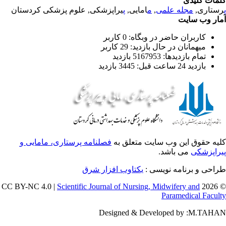
مات کلیدی
ستاری,
مجله علمی
,
م
امایی,
پ
یراپزشکی, علوم پزشکی کردستان
ار وب سایت
کاربران حاضر در وبگاه: 0 کاربر
میهمانان در حال بازدید: 29 کاربر
تمام بازدید‌ها: 5167953 بازدید
بازدید 24 ساعت قبل: 3445 بازدید
یه حقوق این وب سایت متعلق به
فصلنامه پرستاری، مامایی و
راپزشکی
می باشد.
احی و برنامه نویسی :
یکتاوب افزار شرق
Scientific Journal of Nursing, Midwifery and
© 202
Paramedical Facul
Designed & Developed by :M.TAH