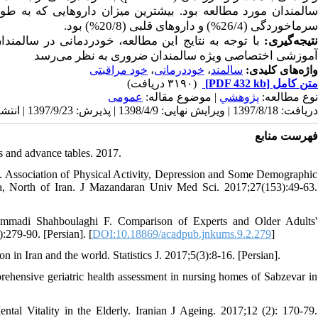
سرماخوردگی (26/4%) و داروهای قلبی (20/8%) بود.
نتیجه‌گیری:
با توجه به نتایج این مطالعه، خودردمانی در سالمندا
آموزشی اختصاصی ویژه سالمندان ضروری به نظر می‌رسد
خود مراقبتی
،
خوددرمانی
،
سالمند
واژه‌های کلیدی:
(۳۱۹۰ دریافت)
[PDF 432 kb]
متن کامل
نوع مطالعه:
پژوهشي
| موضوع مقاله:
عمومى
دریافت: 1397/8/18 | ویرایش نهایی: 1398/4/9 | پذیرش: 1397/9/23 | انتشار: 1398/8/2 | انتشار الکترونیک: 1398/8/2
فهرست منابع
s and advance tables. 2017.
. Association of Physical Activity, Depression and Some Demographic
la, North of Iran. J Mazandaran Univ Med Sci. 2017;27(153):49-63.
mmadi Shahboulaghi F. Comparison of Experts and Older Adults'
279-90. [Persian]. [
DOI:10.18869/acadpub.jnkums.9.2.279
]
 in Iran and the world. Statistics J. 2017;5(3):8-16. [Persian].
sive geriatric health assessment in nursing homes of Sabzevar in
al Vitality in the Elderly. Iranian J Ageing. 2017;12 (2): 170-79.