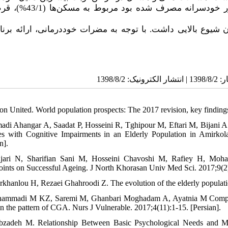
سالمندان مورد مطالعه بود. بیشترین میزان داروهایی که به طور خود
ن شیوع بالایی داشت. با توجه به مضرات خوددرمانی، ارائه برنام
ion United. World population prospects: The 2017 revision, key finding
adi Ahangar A, Saadat P, Hosseini R, Tghipour M, Eftari M, Bijani A
es with Cognitive Impairments in an Elderly Population in Amirko
n].
njari N, Sharifian Sani M, Hosseini Chavoshi M, Rafiey H, Moha
ints on Successful Ageing. J North Khorasan Univ Med Sci. 2017;9(2):
rkhanlou H, Rezaei Ghahroodi Z. The evolution of the elderly population
ammadi M KZ, Saremi M, Ghanbari Moghadam A, Ayatnia M Comprehen
n the pattern of CGA. Nurs J Vulnerable. 2017;4(11):1-15. [Persian].
bzadeh M. Relationship Between Basic Psychological Needs and Ment