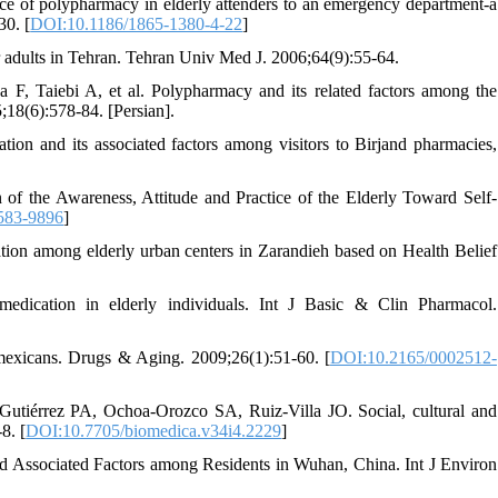
 of polypharmacy in elderly attenders to an emergency department-a
30. [
DOI:10.1186/1865-1380-4-22
]
ults in Tehran. Tehran Univ Med J. 2006;64(9):55-64.
, Taiebi A, et al. Polypharmacy and its related factors among the
18(6):578-84. [Persian].
ion and its associated factors among visitors to Birjand pharmacies,
f the Awareness, Attitude and Practice of the Elderly Toward Self-
583-9896
]
tion among elderly urban centers in Zarandieh based on Health Belief
edication in elderly individuals. Int J Basic & Clin Pharmacol.
mexicans. Drugs & Aging. 2009;26(1):51-60. [
DOI:10.2165/0002512-
tiérrez PA, Ochoa-Orozco SA, Ruiz-Villa JO. Social, cultural and
8. [
DOI:10.7705/biomedica.v34i4.2229
]
and Associated Factors among Residents in Wuhan, China. Int J Environ