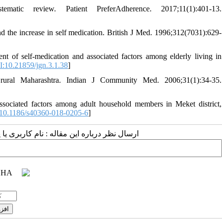
atic review. Patient PreferAdherence. 2017;11(1):401-13.
d the increase in self medication. British J Med. 1996;312(7031):629-
 of self-medication and associated factors among elderly living in
:10.21859/jgn.3.1.38
]
rural Maharashtra. Indian J Community Med. 2006;31(1):34-35.
sociated factors among adult household members in Meket district,
10.1186/s40360-018-0205-6
]
ارسال نظر درباره این مقاله : نام کاربری :