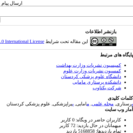
ارسال پیام 
بازنشر اطلاعات
 International License
این مقاله تحت شرایط
پایگاه های مرتبط
کمیسیون نشریات وزارت بهداشت
کمسیون نشریات وزارت علوم
دانشگاه علوم پزشکی کردستان
دانشکده پرستاری مامایی
شرکت یکتاوب
کلمات کلیدی
یراپزشکی, علوم پزشکی کردستان
پ
امایی,
م
,
مجله علمی
رستاری,
پ
آمار وب سایت
کاربران حاضر در وبگاه: 0 کاربر
میهمانان در حال بازدید: 72 کاربر
تمام بازدید‌ها: 5168858 بازدید