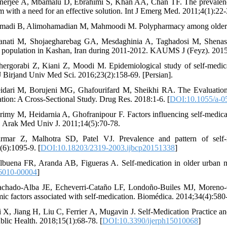
nerjee A, Mbamalu D, Ebrahimi S, Khan AA, Chan TF. The prevalence
m with a need for an effective solution. Int J Emerg Med. 2011;4(1):22-
madi B, Alimohamadian M, Mahmoodi M. Polypharmacy among older ad
anati M, Shojaegharebag GA, Mesdaghinia A, Taghadosi M, Shenasa F
y population in Kashan, Iran during 2011-2012. KAUMS J (Feyz). 2015;
hergorabi Z, Kiani Z, Moodi M. Epidemiological study of self-medicat
J Birjand Univ Med Sci. 2016;23(2):158-69. [Persian].
idari M, Borujeni MG, Ghafourifard M, Sheikhi RA. The Evaluation o
tion: A Cross-Sectional Study. Drug Res. 2018:1-6. [
DOI:10.1055/a-0
rimy M, Heidarnia A, Ghofranipour F. Factors influencing self-medica
 Arak Med Univ J. 2011;14(5):70-78.
rmar Z, Malhotra SD, Patel VJ. Prevalence and pattern of self-m
(6):1095-9. [
DOI:10.18203/2319-2003.ijbcp20151338
]
lbuena FR, Aranda AB, Figueras A. Self-medication in older urban 
6010-00004
]
chado-Alba JE, Echeverri-Cataño LF, Londoño-Builes MJ, Moreno-Gu
ic factors associated with self-medication. Biomédica. 2014;34(4):580-
i X, Jiang H, Liu C, Ferrier A, Mugavin J. Self-Medication Practice 
blic Health. 2018;15(1):68-78. [
DOI:10.3390/ijerph15010068
]