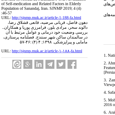
of Self-medication and Related Factors in Elderly
سرانه مصرف شده بود مربوط به مسکن‌ها (43/1%)، قرص‌های
Population of Sanandaj, Iran. SJNMP 2019; 4 (4)
:46-57
ه‌های
URL:
http://sjnmp.muk.ac.ir/article-1-188-fa.html
دهون فاضل، قربانی مرضیه، قانعی قشلاق رضا،
دالوند سحر، مرادی بلور، فرامرزی پوریا و همکاران..
بررسی وضعیت خود درمانی و عوامل مرتبط با آن
در سالمندان ساکن شهر سنندج. فصلنامه پرستاری،
مامایی و پیراپزشکی. ۱۳۹۸; ۴ (۴) :۴۶-۵۷
URL:
http://sjnmp.muk.ac.ir/article-۱-۱۸۸-fa.html
1. Nat
2. Ahm
Featur
[Persia
3. Za
Viewpo
4. Safa
5. Moh
2016 o
6. Ara