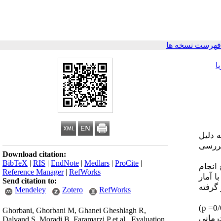
فهرست نسخه ها
ا
 دلیل
بررسی
Download citation:
BibTeX
|
RIS
|
EndNote
|
Medlars
|
ProCite
|
نندج انجام
Reference Manager
|
RefWorks
 آمار
Send citation to:
 0/05 در نظر گرفته
Mendeley
Zotero
RefWorks
)
p =
Ghorbani, Ghorbani M, Ghanei Gheshlagh R,
) انی
Dalvand S, Moradi B, Faramarzi P et al . Evaluation