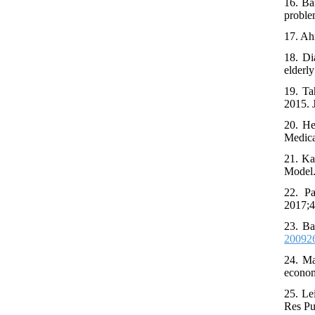
16. Ba
proble
17. Ah
18. Di
elderl
19. Ta
2015. 
20. He
Medica
21. Ka
Model.
22. Pa
2017;4
23. Ba
20092
24. Ma
econom
25. Le
Res Pu