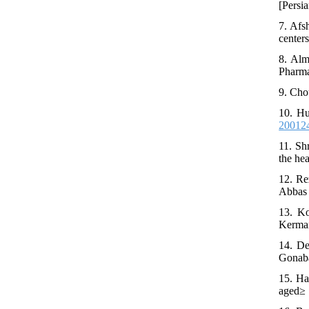
[Persia
7. Afs
center
8. Alm
Pharma
9. Cho
10. Hu
20012
11. Sh
the he
12. Re
Abbas 
13. Ko
Kerman
14. De
Gonaba
15. Ha
aged≥ 