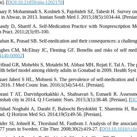
n]. [
DOI:10.21859/sija-1202170
]
hary P, Mohammadi S, Koshteh S, Pajohideh SZ, Tabesh H. Survey on p
s in Ahwaz, in 2013. Iranian South Med J. 2015;18(5):1034-44. [Persian
asdy D, Sharrif A. Self-Medication Practice with Nonprescription Me
 Pract. 2011;2(3):95-100.
uhan K, Prasad SB. Self-medication and their consequences: a challeng
ghes CM, McElnay JC, Fleming GF. Benefits and risks of self medic
4140-00002
]
rifirad GR, Mohebbi S, Motalebi M, Abbasi MH, Rejati F, Tal A. The pr
alth belief model among elderly adults in Gonabad in 2009. Health Syst
zaei Jaberi S HL, Mohseni S. The prevalence of self-medication and i
2016. J Med Counc Iran. 2016;1(34):54-61. [Persian].
rani T AT, Darvishporkakhki A, Shahsavari S, Esmaeli R. Assessment
shah city in 2014. Q J Geriatric Nurs. 2015;3(1):38-48. [Persian]. [
DO
lshad Noghabi A, Darabi F, Baloochi Beydokhti T, Shareinia H, Radm
d. Q Horizon Med Sci. 2014;19(5):49-56. [Persian].
ider SI, Johnell K, Thorslund M, Fastbom J. Analysis of the associ
77 years in Sweden. Clin Ther. 2008;30(2):419-27. [
DOI:10.1016/j.cli