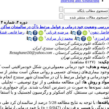
Indexing and Abstracting
دوره ۴، شماره ۴ - ( بهار ۱۳۹۸ )
بررسی وضعیت خود درمانی و عوامل مرتبط با آن در سالمندان ساکن 
۲
۱
رضا قانعی قشل
،
مرضیه قربانی
،
فاضل دهون
۱
۱
محمد ژیار مرادی
،
فرامرزی
۱- دانشگاه علوم پزشکی کردستان
۲- دانشگاه علوم پزشکی کردستان، سنندج، ایران.
Rezaghanei30@yahoo.com
۳- دانشگاه علوم پزشکی کردستان ،
۴- دانشگاه علوم پزشکی تهران
چکیده:
(۵۱۲۷ مشاهده)
زمینه و هدف
خود درمانی معمولی‌ترین شکل خودمراقبتی است که ت
وجود بیماری‌های زمینه‌ای جسمی و روانی ممکن است بیشتر از سای
خوددرمانی و عوامل مرتبط با آن در سالمندان شهر سنندج انجام .
–
این مطالعه مقطعی و از نوع توصیفی
ها:
واد و روش
شد. نمونه‌ها به صورت در دسترس انتخاب شدند. برای جمع‌آوری داد
وصیفی، تی مستقل، کای اسکوئر و رگرسیون لجستیک و با استفاده
شد.
یافته‌ها
با توجه به نتایج مطالعه 5/28 درصد از سالمندان کرد طی سه ماه گذشته خوددرمانی داشته‌اند. کارمند بودن (در گذشته) (0/004
با خود درمانی ارتباط دا
p =
 زندگی با همسر و فرزندان (0/047