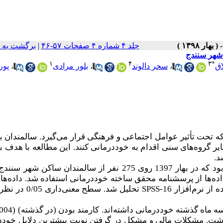
برگشت به 
|
جلد ۴ شماره ۴ صفحات ۵۷-۴۶
شهر سنندج
۱
۴
۳
*
پوری
،
بلور مرادی
،
سحر دالوند
،
اق
حت تأثیر عوامل اجتماعی و فرهنگی قرار می‌گیرد. سالمندان به
ر گروه‌های سنی اقدام به خوددرمانی کنند. این مطالعه با هدف 
شد
تحلیلی بود که در بهار 1397 روی 275 نفر از سالمندان ساکن شهر س
ه‌ها از پرسشنامه محقق ساخته خوددرمانی استفاده شد. داده‌ها با
تحلیل شد. سطح معنی‌داری
SPSS-16
 از نرم‌افزار
شت. مشکلات مالی و مشکل در گرفتن نوبت بیشترین دلایل خوددرم