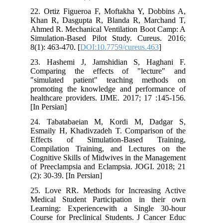
22. Ortiz Figueroa F, Moftakha Y, Dobbins A,
Khan R, Dasgupta R, Blanda R, Marchand T,
Ahmed R. Mechanical Ventilation Boot Camp: A
Simulation-Based Pilot Study. Cureus. 2016;
8(1): 463-470. [
DOI:10.7759/cureus.463
]
23. Hashemi J, Jamshidian S, Haghani F.
Comparing the effects of "lecture" and
"simulated patient" teaching methods on
promoting the knowledge and performance of
healthcare providers. IJME. 2017; 17 :145-156.
[In Persian]
24. Tabatabaeian M, Kordi M, Dadgar S,
Esmaily H, Khadivzadeh T. Comparison of the
Effects of Simulation-Based Training,
Compilation Training, and Lectures on the
Cognitive Skills of Midwives in the Management
of Preeclampsia and Eclampsia. JOGI. 2018; 21
(2): 30-39. [In Persian]
25. Love RR. Methods for Increasing Active
Medical Student Participation in their own
Learning: Experiencewith a Single 30-hour
Course for Preclinical Students. J Cancer Educ