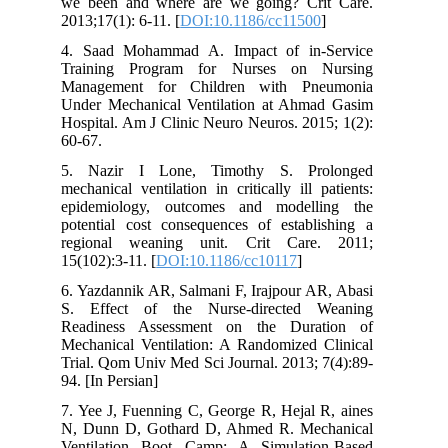
we been and where are we going? Crit Care.
2013;17(1): 6-11. [
DOI:10.1186/cc11500
]
4. Saad Mohammad A. Impact of in-Service
Training Program for Nurses on Nursing
Management for Children with Pneumonia
Under Mechanical Ventilation at Ahmad Gasim
Hospital. Am J Clinic Neuro Neuros. 2015; 1(2):
60-67.
5. Nazir I Lone, Timothy S. Prolonged
mechanical ventilation in critically ill patients:
epidemiology, outcomes and modelling the
potential cost consequences of establishing a
regional weaning unit. Crit Care. 2011;
15(102):3-11. [
DOI:10.1186/cc10117
]
6. Yazdannik AR, Salmani F, Irajpour AR, Abasi
S. Effect of the Nurse-directed Weaning
Readiness Assessment on the Duration of
Mechanical Ventilation: A Randomized Clinical
Trial. Qom Univ Med Sci Journal. 2013; 7(4):89-
94. [In Persian]
7. Yee J, Fuenning C, George R, Hejal R, aines
N, Dunn D, Gothard D, Ahmed R. Mechanical
Ventilation Boot Camp: A Simulation-Based