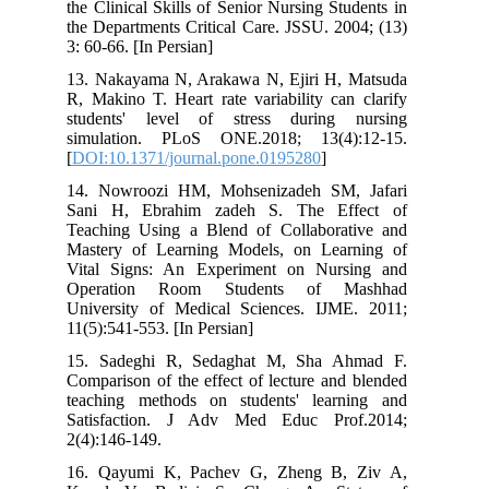
the Clinical Skills of Senior Nursing Students in
the Departments Critical Care. JSSU. 2004; (13)
3: 60-66. [In Persian]
13. Nakayama N, Arakawa N, Ejiri H, Matsuda
R, Makino T. Heart rate variability can clarify
students' level of stress during nursing
simulation. PLoS ONE.2018; 13(4):12-15.
[
DOI:10.1371/journal.pone.0195280
]
14. Nowroozi HM, Mohsenizadeh SM, Jafari
Sani H, Ebrahim zadeh S. The Effect of
Teaching Using a Blend of Collaborative and
Mastery of Learning Models, on Learning of
Vital Signs: An Experiment on Nursing and
Operation Room Students of Mashhad
University of Medical Sciences. IJME. 2011;
11(5):541-553. [In Persian]
15. Sadeghi R, Sedaghat M, Sha Ahmad F.
Comparison of the effect of lecture and blended
teaching methods on students' learning and
Satisfaction. J Adv Med Educ Prof.2014;
2(4):146-149.
16. Qayumi K, Pachev G, Zheng B, Ziv A,