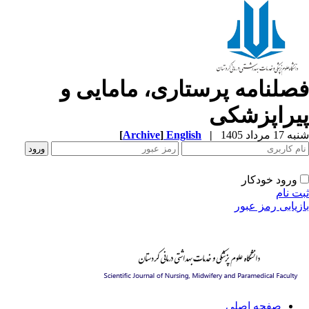
صلنامه پرستاری، مامایی و
یراپزشکی
[
Archive
]
English
|
1 مرداد 1405
ورود خودکار
ت نام
زیابی رمز عبور
صفحه اصلی