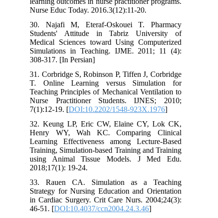
learning outcomes in nurse practitioner programs.
Nurse Educ Today. 2016.3(12):11-20.
30. Najafi M, Eteraf-Oskouei T. Pharmacy
Students' Attitude in Tabriz University of
Medical Sciences toward Using Computerized
Simulations in Teaching. IJME. 2011; 11 (4):
308-317. [In Persian]
31. Corbridge S, Robinson P, Tiffen J, Corbridge
T. Online Learning versus Simulation for
Teaching Principles of Mechanical Ventilation to
Nurse Practitioner Students. IJNES; 2010;
7(1):12-19. [
DOI:10.2202/1548-923X.1976
]
32. Keung LP, Eric CW, Elaine CY, Lok CK,
Henry WY, Wah KC. Comparing Clinical
Learning Effectiveness among Lecture-Based
Training, Simulation-based Training and Training
using Animal Tissue Models. J Med Edu.
2018;17(1): 19-24.
33. Rauen CA. Simulation as a Teaching
Strategy for Nursing Education and Orientation
in Cardiac Surgery. Crit Care Nurs. 2004;24(3):
46-51. [
DOI:10.4037/ccn2004.24.3.46
]