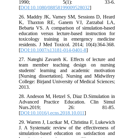
1990; 5(1): 33-6.
[
DOI:10.1080/08858199009528032
]
26. Maddry JK, Varney SM, Sessions D, Heard
K, Thaxton RE, Ganem VJ, Zarzabal LA,
Bebarta VS. A comparison of simulation-based
education versus lecture-based instruction for
toxicology training in emergency medicine
residents. J Med Toxicol. 2014; 10(4):364-368.
[
DOI:10.1007/s13181-014-0401-8
]
27. Nateghi Zavareh K. Effects of lecture and
team member teaching design on nursing
students' learning and academic motivation
[Nursing dissertation]. Nursing and Midwifery
College: Birjand University of Medical Sciences;
2013.
28. Andeson M, Hetzel S, Diaz D.Simulation in
Advanced Practice Education. Clin Simul
Nurs.2019; 26: 81-85.
[
DOI:10.1016/j.ecns.2018.10.011
]
29. Warren J, Luctkar M, Christina F, Lukewich
J. A Systematic review of the effectiveness of
simulation-based education on satisfaction and