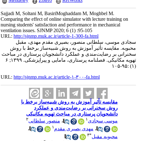
Mendeley
Zotero
RefWorks
Sajjadi M, Soltani M, BasiriMoghaddam M, Moghbel M.
Comparing the effect of online simulator with lecture training on
nursing students' satisfaction and performance in mechanical
ventilation issues. SJNMP 2020; 6 (1) :95-105
URL:
http://sjnmp.muk.ac.ir/article-1-300-fa.html
سجادی موسی، سلطانی منصور، بصیری مقدم مهدی، مقبل
محبوبه. مقایسه تأثیر آموزش به روش شبیه‌ساز برخط با روش
سخنرانی بر رضایت‌مندی و عملکرد دانشجویان پرستاری در مباحث
تهویه مکانیکی. فصلنامه پرستاری، مامایی و پیراپزشکی. ۱۳۹۹; ۶
(۱) :۹۵-۱۰۵
URL:
http://sjnmp.muk.ac.ir/article-۱-۳۰۰-fa.html
مقایسه تأثیر آموزش به روش شبیه‌ساز برخط با
روش سخنرانی بر رضایت‌مندی و عملکرد
دانشجویان پرستاری در مباحث تهویه مکانیکی
۲
۱
منصور سلطانی
،
موسی سجادی
۱
،
مهدی بصیری مقدم
،
۳
*
محبوبه مقبل