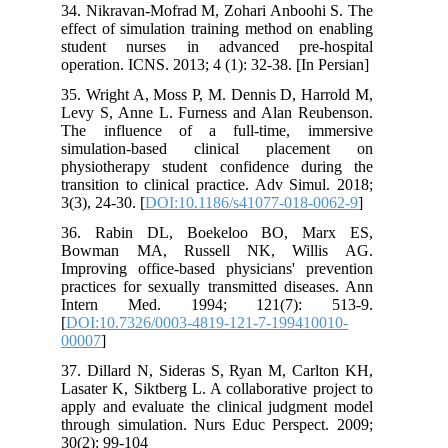
34. Nikravan-Mofrad M, Zohari Anboohi S. The
effect of simulation training method on enabling
student nurses in advanced pre-hospital
operation. ICNS. 2013; 4 (1): 32-38. [In Persian]
35. Wright A, Moss P, M. Dennis D, Harrold M,
Levy S, Anne L. Furness and Alan Reubenson.
The influence of a full-time, immersive
simulation-based clinical placement on
physiotherapy student confidence during the
transition to clinical practice. Adv Simul. 2018;
3(3), 24-30. [
DOI:10.1186/s41077-018-0062-9
]
36. Rabin DL, Boekeloo BO, Marx ES,
Bowman MA, Russell NK, Willis AG.
Improving office-based physicians' prevention
practices for sexually transmitted diseases. Ann
Intern Med. 1994; 121(7): 513-9.
[
DOI:10.7326/0003-4819-121-7-199410010-
00007
]
37. Dillard N, Sideras S, Ryan M, Carlton KH,
Lasater K, Siktberg L. A collaborative project to
apply and evaluate the clinical judgment model
through simulation. Nurs Educ Perspect. 2009;
30(2): 99-104