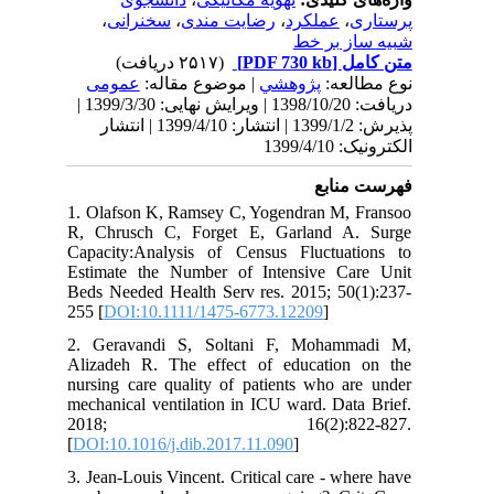
،
سخنرانی
،
رضایت مندی
،
عملکرد
،
پرستاری
شبیه ساز بر خط
(۲۵۱۷ دریافت)
[PDF 730 kb]
متن کامل
نوع مطالعه:
پژوهشي
| موضوع مقاله:
عمومى
دریافت: 1398/10/20 | ویرایش نهایی: 1399/3/30 |
پذیرش: 1399/1/2 | انتشار: 1399/4/10 | انتشار
الکترونیک: 1399/4/10
فهرست منابع
1. Olafson K, Ramsey C, Yogendran M, Fransoo
R, Chrusch C, Forget E, Garland A. Surge
Capacity:Analysis of Census Fluctuations to
Estimate the Number of Intensive Care Unit
Beds Needed Health Serv res. 2015; 50(1):237-
255 [
DOI:10.1111/1475-6773.12209
]
2. Geravandi S, Soltani F, Mohammadi M,
Alizadeh R. The effect of education on the
nursing care quality of patients who are under
mechanical ventilation in ICU ward. Data Brief.
2018; 16(2):822-827.
[
DOI:10.1016/j.dib.2017.11.090
]
3. Jean-Louis Vincent. Critical care - where have