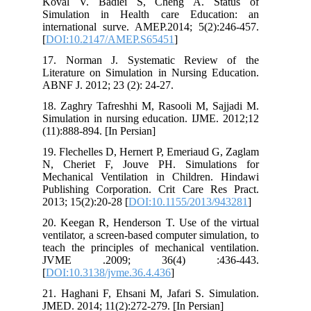
Koval V. Badiei S, Cheng A. Status of
Simulation in Health care Education: an
international surve. AMEP.2014; 5(2):246-457.
[
DOI:10.2147/AMEP.S65451
]
17. Norman J. Systematic Review of the
Literature on Simulation in Nursing Education.
ABNF J. 2012; 23 (2): 24-27.
18. Zaghry Tafreshhi M, Rasooli M, Sajjadi M.
Simulation in nursing education. IJME. 2012;12
(11):888-894. [In Persian]
19. Flechelles D, Hernert P, Emeriaud G, Zaglam
N, Cheriet F, Jouve PH. Simulations for
Mechanical Ventilation in Children. Hindawi
Publishing Corporation. Crit Care Res Pract.
2013; 15(2):20-28 [
DOI:10.1155/2013/943281
]
20. Keegan R, Henderson T. Use of the virtual
ventilator, a screen-based computer simulation, to
teach the principles of mechanical ventilation.
JVME .2009; 36(4) :436-443.
[
DOI:10.3138/jvme.36.4.436
]
21. Haghani F, Ehsani M, Jafari S. Simulation.
JMED. 2014; 11(2):272-279. [In Persian]