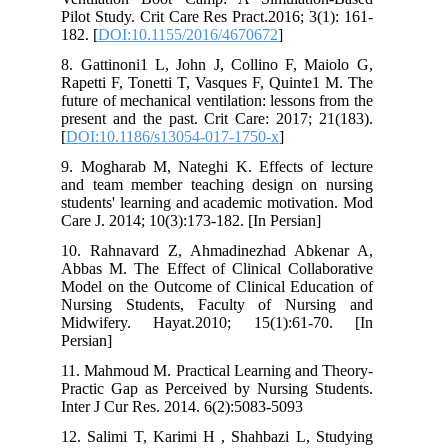
Pilot Study. Crit Care Res Pract.2016; 3(1): 161-
182. [
DOI:10.1155/2016/4670672
]
8. Gattinoni1 L, John J, Collino F, Maiolo G,
Rapetti F, Tonetti T, Vasques F, Quinte1 M. The
future of mechanical ventilation: lessons from the
present and the past. Crit Care: 2017; 21(183).
[
DOI:10.1186/s13054-017-1750-x
]
9. Mogharab M, Nateghi K. Effects of lecture
and team member teaching design on nursing
students' learning and academic motivation. Mod
Care J. 2014; 10(3):173-182. [In Persian]
10. Rahnavard Z, Ahmadinezhad Abkenar A,
Abbas M. The Effect of Clinical Collaborative
Model on the Outcome of Clinical Education of
Nursing Students, Faculty of Nursing and
Midwifery. Hayat.2010; 15(1):61-70. [In
Persian]
11. Mahmoud M. Practical Learning and Theory-
Practic Gap as Perceived by Nursing Students.
Inter J Cur Res. 2014. 6(2):5083-5093
12. Salimi T, Karimi H , Shahbazi L, Studying