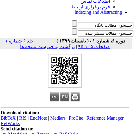
اطلاعات تماس
فرم برقراری ارتباط
Indexing and Abstracting
دوره ۶، شماره ۱ - ( تابستان ۱۳۹۹ )
جلد ۶ شماره ۱
برگشت به فهرست نسخه ها
|
صفحات ۱۰۵-۹۵
Download citation:
BibTeX
|
RIS
|
EndNote
|
Medlars
|
ProCite
|
Reference Manager
|
RefWorks
Send citation to: