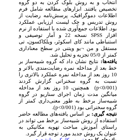
انتخاب و به روش بلوک کردن به دو گروه
تخصیص یافتند. ابزارهای مطالعه شامل فرم
اطلاعات دموگرافیک، پرسش‌نامه رضایت از
روش تدریس و چک لیست ارزیابی عملکرد
بود. اطلاعات جمع‌آوری شده با استفاده از نرم
نسخه 22 و آمار توصیفی و
SPSS
افزار
استنباطی مانند کای اسکوئر، ویلکاکسون، تی
یو ویتنی در سطح معناداری
¬
مستقل و من
.
کمتر از 05/0 تجزیه و تحلیل شد
یافته‌ها:
نتایج نشان داد که گروه شبیه‌ساز بر
خط بعد از مداخله نمره رضایت‌مندی بالاتر و
10 روز بعد از مداخله نمره عملکرد بالاتری را
نسبت به گروه سخنرانی گزارش کردند
همچنین، 10 روز بعد از مداخله
(0/001>p)
میانگین مدت زمان اجرای سناریو در گروه
شبیه‌ساز برخط به طور معنی‌داری کمتر از
.
گروه سخنرانی بود (0/001>p)
نتیجه
گیری:
بر اساس یافته‌های مطالعه حاضر
استفاده از روش شبیه‌ساز برخط می
تواند در
راستای آموزش مباحث تهویه مکانیکی به
.
عنوان یک روش جدید مورد توجه قرار گیرد
دانشجوی
،
تهویه مکانیکی
واژه‌های کلیدی: