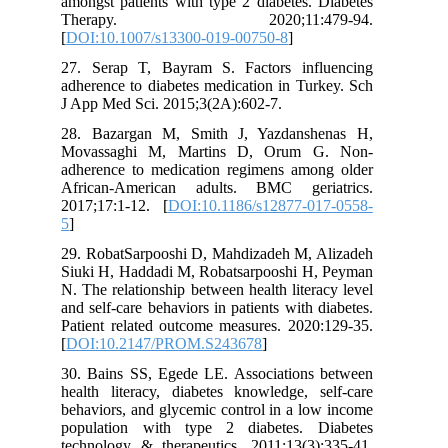
amongst patients with type 2 diabetes. Diabetes
Therapy. 2020;11:479-94.
[
DOI:10.1007/s13300-019-00750-8
]
27. Serap T, Bayram S. Factors influencing
adherence to diabetes medication in Turkey. Sch
J App Med Sci. 2015;3(2A):602-7.
28. Bazargan M, Smith J, Yazdanshenas H,
Movassaghi M, Martins D, Orum G. Non-
adherence to medication regimens among older
African-American adults. BMC geriatrics.
2017;17:1-12. [
DOI:10.1186/s12877-017-0558-
5
]
29. RobatSarpooshi D, Mahdizadeh M, Alizadeh
Siuki H, Haddadi M, Robatsarpooshi H, Peyman
N. The relationship between health literacy level
and self-care behaviors in patients with diabetes.
Patient related outcome measures. 2020:129-35.
[
DOI:10.2147/PROM.S243678
]
30. Bains SS, Egede LE. Associations between
health literacy, diabetes knowledge, self-care
behaviors, and glycemic control in a low income
population with type 2 diabetes. Diabetes
technology & therapeutics. 2011;13(3):335-41.