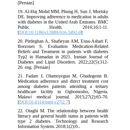
[Persian]
19. Al-Haj Mohd MM, Phung H, Sun J, Morisky
DE. Improving adherence to medication in adults
with diabetes in the United Arab Emirates. BMC
Public Health. 2016;16:1-11.
[
DOI:10.1186/s12889-016-3492-0
]
20. Pirdeghan A, Shafieyan AM, Esna-Ashari F,
Borzouei S. Evaluation Medication-Related
Beliefs and Treatment in patients with diabetes
Typ2 in Hamadan in 2021. Iranian Journal of
Diabetes and Lipid Disorders. 2022;22(5):312-
20. eng. [Persian]
21. Fadare J, Olamoyegun M, Gbadegesin B.
Medication adherence and direct treatment cost
among diabetes patients attending a tertiary
healthcare facility in Ogbomosho, Nigeria.
Malawi medical journal. 2015;27(2):65-70.
[
DOI:10.4314/mmj.v27i2.7
]
22. Otaghi M. The relationship between health
literacy and general health status in patients with
type 2 diabetes. Technology and Research
Information System. 2018;1(2):0-.