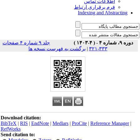
اطلاعات تماس
فرم برقراری ارتباط
Indexing and Abstracting
دوره ۹، شماره ۴ - ( ۴-۱۴۰۳ )
جلد ۹ شماره ۴ صفحات
برگشت به فهرست نسخه ها
|
۳۳۳-۳۲۱
Download citation:
BibTeX
|
RIS
|
EndNote
|
Medlars
|
ProCite
|
Reference Manager
|
RefWorks
Send citation to: