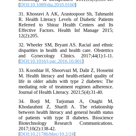
[
DOI:10.1089/dia.2010.0160
]
31. Khosravi A AK, Arastoopoor Sh, Tahmasbi
R. Health Literacy Levels of Diabetic Patients
Referred to Shiraz Health Centers and Its
Effective Factors. Health Inf Manage 2015;
12(2):205.
32. Wheeler SM, Bryant AS. Racial and ethnic
disparities in health and health care. Obstetrics
and Gynecology Clinics. 2017;44(1):1-11.
[
DOI:10.1016/j.ogc.2016.10.001
]
33. Kooshiar H, Shoorvazi M, Dalir Z, Hosseini
M. Health literacy and health-related quality of
life in older adults with type 2 diabetes: The
mediating role of treatment regimen adherence.
Journal of Health Literacy. 2021;5(4):31-40.
34. Borji M, Tarjoman A, Otaghi M,
Khodarahmi Z, Sharifi A. The relationship
between health literacy and general health status
of patients with type II diabetes. Bioscience
Biotechnology Research Communications.
2017;10(2):138-42.
[
DOI:10.21786/bbrc/10.2/24
]