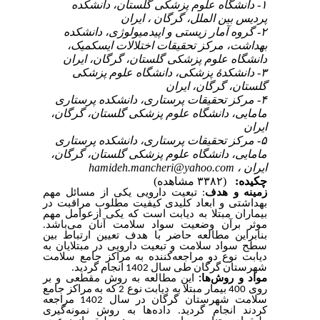
۱- دانشگاه علوم پزشکی گلستان، دانشکده
پردیس بین الملل، گرگان ، ایران
۲- گروه آمار زیستی و اپیدمیولوژی، دانشکده
بهداشت، مرکز تحقیقات اختلالات ایسکمیک،
دانشگاه علوم پزشکی گلستان، گرگان، ایران
۳- دانشکدۀ پزشکی، دانشگاه علوم پزشکی
گلستان، گرگان، ایران
۴- مرکز تحقیقات پرستاری، دانشکده پرستاری
مامایی، دانشگاه علوم پزشکی گلستان، گرگان،
ایران
۵- مرکز تحقیقات پرستاری، دانشکده پرستاری
مامایی، دانشگاه علوم پزشکی گلستان، گرگان،
hamideh.mancheri@yahoo.com
ایران ،
چکیده:
(۳۳۸۲ مشاهده)
زمینه و هدف
: تبعیت دارویی یکی از مسائل مهم
بهداشتی و ابعاد کلیدی کیفیت مطلوب مراقبت در
بیماران مبتلا به دیابت است که یکی ازعوامل مهم
موثر برآن وضعیت سواد سلامت آنان می‌باشد.
بنابراین مطالعه حاضر با هدف تعیین ارتباط بین
سطح سواد سلامت و تبعیت دارویی در مبتلایان به
دیابت نوع دو مراجعه‌کننده به مراکز جامع سلامت
شهرستان گرگان طی سال 1402 انجام گردید.
مواد و روش‌ها:
این مطالعه به روش مقطعی و بر
روی 400 بیمار مبتلا به دیابت نوع 2 که به مراکز جامع
سلامت شهرستان گرگان در سال 1402 مراجعه
کردند انجام گردید. داده‌ها به روش نمونه‌گیری