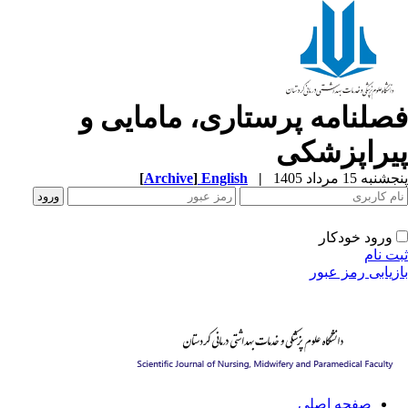
صلنامه پرستاری، مامایی و
یراپزشکی
[
Archive
]
English
|
به 15 مرداد 1405
ورود خودکار
ت نام
زیابی رمز عبور
صفحه اصلی