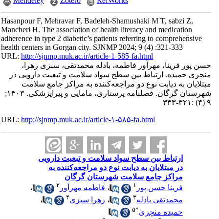
Mendeley
Zotero
RefWorks
Hasanpour F, Mehravar F, Badeleh-Shamushaki M T, sabzi Z,
Mancheri H. The association of health literacy and medication
adherence in type 2 diabetic’s patients referring to comprehensive
health centers in Gorgan city. SJNMP 2024; 9 (4) :321-333
URL:
http://sjnmp.muk.ac.ir/article-1-585-fa.html
حسن پور فرینا، مهرآور فاطمه، بادله محمدتقی، سبزی زهرا،
منچری حمیده. ارتباط بین سطح سواد سلامت و تبعیت دارویی در
مبتلایان به دیابت نوع دو مراجعه‌کننده به مراکز جامع سلامت
شهرستان گرگان. فصلنامه پرستاری، مامایی و پیراپزشکی. ۱۴۰۳;
۹ (۴) :۳۲۱-۳۳۳
URL:
http://sjnmp.muk.ac.ir/article-۱-۵۸۵-fa.html
ارتباط بین سطح سواد سلامت و تبعیت دارویی
در مبتلایان به دیابت نوع دو مراجعه‌کننده به
مراکز جامع سلامت شهرستان گرگان
۲
۱
،
فاطمه مهرآور
،
فرینا حسن پور
۴
۳
،
زهرا سبزی
،
محمدتقی بادله
۵
*
حمیده منچری