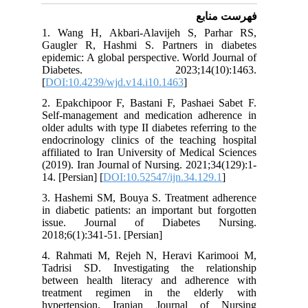
فهرست منابع
1. Wang H, Akbari-Alavijeh S, Parhar RS,
Gaugler R, Hashmi S. Partners in diabetes
epidemic: A global perspective. World Journal of
Diabetes. 2023;14(10):1463.
[
DOI:10.4239/wjd.v14.i10.1463
]
2. Epakchipoor F, Bastani F, Pashaei Sabet F.
Self-management and medication adherence in
older adults with type II diabetes referring to the
endocrinology clinics of the teaching hospital
affiliated to Iran University of Medical Sciences
(2019). Iran Journal of Nursing. 2021;34(129):1-
14. [Persian] [
DOI:10.52547/ijn.34.129.1
]
3. Hashemi SM, Bouya S. Treatment adherence
in diabetic patients: an important but forgotten
issue. Journal of Diabetes Nursing.
2018;6(1):341-51. [Persian]
4. Rahmati M, Rejeh N, Heravi Karimooi M,
Tadrisi SD. Investigating the relationship
between health literacy and adherence with
treatment regimen in the elderly with
hypertension. Iranian Journal of Nursing