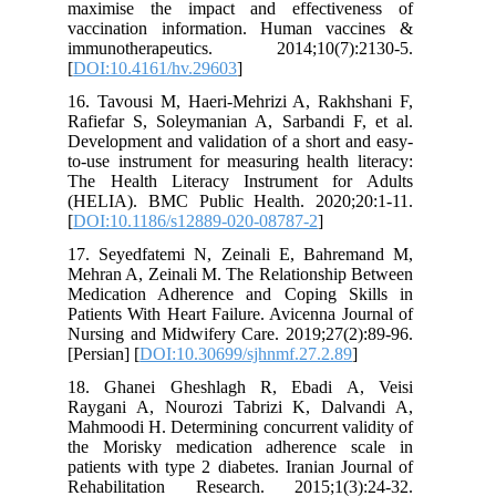
maximise the impact and effectiveness of
vaccination information. Human vaccines &
immunotherapeutics. 2014;10(7):2130-5.
[
DOI:10.4161/hv.29603
]
16. Tavousi M, Haeri-Mehrizi A, Rakhshani F,
Rafiefar S, Soleymanian A, Sarbandi F, et al.
Development and validation of a short and easy-
to-use instrument for measuring health literacy:
The Health Literacy Instrument for Adults
(HELIA). BMC Public Health. 2020;20:1-11.
[
DOI:10.1186/s12889-020-08787-2
]
17. Seyedfatemi N, Zeinali E, Bahremand M,
Mehran A, Zeinali M. The Relationship Between
Medication Adherence and Coping Skills in
Patients With Heart Failure. Avicenna Journal of
Nursing and Midwifery Care. 2019;27(2):89-96.
[Persian] [
DOI:10.30699/sjhnmf.27.2.89
]
18. Ghanei Gheshlagh R, Ebadi A, Veisi
Raygani A, Nourozi Tabrizi K, Dalvandi A,
Mahmoodi H. Determining concurrent validity of
the Morisky medication adherence scale in
patients with type 2 diabetes. Iranian Journal of
Rehabilitation Research. 2015;1(3):24-32.