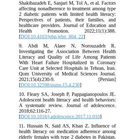
Shakibazadeh E, Sanjari M, Tol A, et al. Factors
affecting nonadherence to treatment among type
2 diabetic patients with limited health literacy:
Perspectives of patients, their families, and
healthcare providers. Journal of Education and
Health Promotion. 2022;11(1):388.
[
DOI:10.4103/jehp.jehp_804_22
]
9. Abdi M, Alaee N, Norouzadeh R.
Investigating the Association Between Health
Literacy and Quality of Life Among Patients
With Heart Failure Hospitalized in Coronary
Care Unit at Selected Hospitals in Tehran, Iran.
Qom University of Medical Sciences Journal.
2021;15(4):230-9. [Persian]
[
DOI:10.32598/qums.15.4.230
]
10. Fleary SA, Joseph P, Pappagianopoulos JE.
Adolescent health literacy and health behaviors:
A systematic review. Journal of adolescence.
2018;62:116-27.
[
DOI:10.1016/j.adolescence.2017.11.010
]
11. Hussain N, Said AS, Khan Z. Influence of
health literacy on medication adherence among
elderly females with type 2 diabetes in Pakistan.