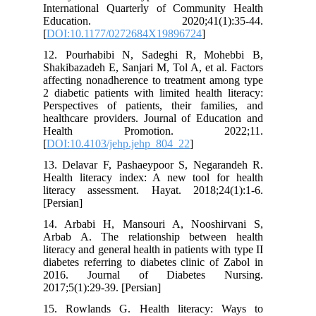
International Quarterly of Community Health
Education. 2020;41(1):35-44.
[
DOI:10.1177/0272684X19896724
]
12. Pourhabibi N, Sadeghi R, Mohebbi B,
Shakibazadeh E, Sanjari M, Tol A, et al. Factors
affecting nonadherence to treatment among type
2 diabetic patients with limited health literacy:
Perspectives of patients, their families, and
healthcare providers. Journal of Education and
Health Promotion. 2022;11.
[
DOI:10.4103/jehp.jehp_804_22
]
13. Delavar F, Pashaeypoor S, Negarandeh R.
Health literacy index: A new tool for health
literacy assessment. Hayat. 2018;24(1):1-6.
[Persian]
14. Arbabi H, Mansouri A, Nooshirvani S,
Arbab A. The relationship between health
literacy and general health in patients with type II
diabetes referring to diabetes clinic of Zabol in
2016. Journal of Diabetes Nursing.
2017;5(1):29-39. [Persian]
15. Rowlands G. Health literacy: Ways to