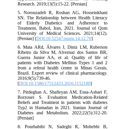
Research. 2019;13(5):15-22. [Persian]
5. Norouzadeh R, Roshan AG, Hosseinkhani
SN. The Relationship between Health Literacy
of Elderly Diabetics and Adherence to
Treatment, Babol, Iran, 2021. Journal of Qom
University of Medical Sciences. 2021;14(12).
[Persian] [
DOI:10.52547/qums.14.12.70
]
6. Mata ARd, Álvares J, Diniz LM, Ruberson
Ribeiro da Silva M, Alvernaz dos Santos BR,
Guerra Junior AA, et al. Quality of life of
patients with Diabetes Mellitus Types 1 and 2
from a referal health centre in Minas Gerais,
Brazil. Expert review of clinical pharmacology.
2016;9(5):739-46.
[
DOI:10.1586/17512433.2016.1152180
]
7. Pirdeghan A, Shafieyan AM, Esna-Ashari F,
Borzouei S. Evaluation Medication-Related
Beliefs and Treatment in patients with diabetes
Typ2 in Hamadan in 2021. Iranian Journal of
Diabetes and Metabolism. 2022;22(5):312-20.
[Persian]
8. Pourhabibi N, Sadeghi R, Mohebbi B,