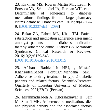
23. Kirkman MS, Rowan-Martin MT, Levin R,
Fonseca VA, Schmittdiel JA, Herman WH, et al.
Determinants of adherence to diabetes
medications: findings from a large pharmacy
claims database. Diabetes care. 2015;38(4):604-
9. [
DOI:10.2337/dc14-2098
]
24. Bakar ZA, Fahrni ML, Khan TM. Patient
satisfaction and medication adherence assessment
amongst patients at the diabetes medication
therapy adherence clinic. Diabetes & Metabolic
Syndrome: Clinical Research & Reviews.
2016;10(2):S139-S43.
[
DOI:10.1016/j.dsx.2016.03.015
]
25. Afshana Badrizadeh HRJ, , Mostafa
Khanzadeh,Saeed Foroughi,Mandana Saki,.
Adherence to drug treatment in type 2 diabetic
patients and related factors. Scientific-Research
Quarterly of Lorestan University of Medical
Sciences. 2021;23(2). [Persian]
26. Mirahmadizadeh A, Khorshidsavar H, Seif
M, Sharifi MH. Adherence to medication, diet
and physical activity and the associated factors