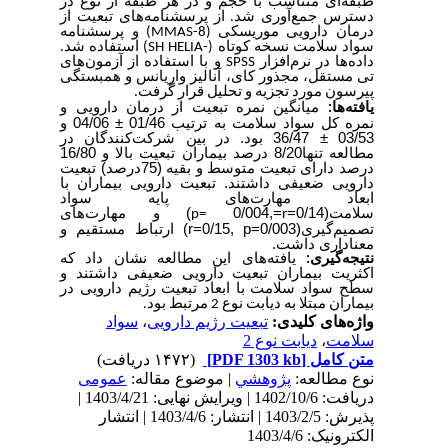
طبقه‌ای متناسب با حجم و در هر طبقه از نوع در
دسترس جمع‌آوری شد. از پرسشنامه‌های تبعیت از
و پرسشنامه
(MMAS-8)
درمان دارویی موریسکی
) استفاده شد.
-SH HELIA
سواد سلامت نسخه کوتاه (
آزمون‌های
و با استفاده از
SPSS
داده‌ها در نرم‌افزار
تی مستقل، مجذور کای، آنالیز واریانس و همبستگی
پیرسون مورد تجزیه و تحلیل قرار گرفت.
میانگین نمره تبعیت از درمان دارویی و
یافته‌ها:
نمره کل سواد سلامت به ترتیب 01/46 ± 04/06 و
03/53 ± 36/47 بود. در بین شرکت‌کنندگان در
مطالعه تنها8/20 درصد بیماران تبعیت بالا و 16/80
درصد دارای تبعیت متوسط و بقیه (75درصد) تبعیت
دارویی ضعیفی داشتند. تبعیت دارویی بیماران با
ابعاد مهارت‌های پایه سواد
) و مهارت‌های
0/004,=
سلامت(0/14=
p=
r
تصمیم‌گیری(r=0/15, p=0/003
) ارتباط مستقیم و
معناداری داشت.
نتیجه‌گیری:
یافته‌های این مطالعه نشان داد که
اکثریت
بیماران تبعیت دارویی ضعیفی داشتند و
سطح سواد سلامت با ابعاد تبعیت رژیم دارویی در
بیماران مبتلا به دیابت نوع 2 مرتبط بود.
سواد
،
تبعیت رژیم دارویی
واژه‌های کلیدی:
دیابت نوع 2
،
سلامت
(۱۴۷۲ دریافت)
[PDF 1303 kb]
متن کامل
نوع مطالعه:
پژوهشي
| موضوع مقاله:
عمومى
دریافت: 1402/10/6 | ویرایش نهایی: 1403/4/21 |
پذیرش: 1403/2/5 | انتشار: 1403/4/6 | انتشار
الکترونیک: 1403/4/6