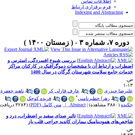
اطلاعات تماس
فرم برقراری ارتباط
Indexing and Abstracting
دوره ۷، شماره ۳ - ( زمستان ۱۴۰۰ )
بررسی شیوع افسردگی، استرس و
ضطراب و ارتباط آن با مشخصات دموگرافیک در کارکنان مراکز
دمات جامع سلامت شهرستان گرگان در سال 1400
.
۱۳
لیرضا حیدری
،
عارف قازلی کر
،
ناهید جعفری
*
،
زهرا خطیرنامنی
،
فریده کوچک
کیده
(۳۸۸۰ مشاهده)
|
Abstract |
متن کامل (PDF)
(۳۲۸۴ دریافت)
تاثیر صدای سفید بر اضطراب، درد و
اخص‌های همودینامیک بیماران کاندید جراحی قلب باز
.
۲۳-