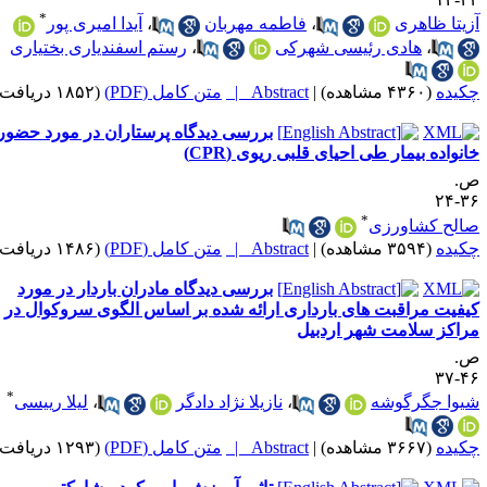
*
زیتا ظاهری
،
فاطمه مهربان
،
آیدا امیری پور
،
هادی رئیسی شهرکی
،
رستم اسفندیاری بختیاری
کیده
(۴۳۶۰ مشاهده)
|
Abstract |
متن کامل (PDF)
(۱۸۵۲ دریافت)
بررسی دیدگاه پرستاران در مورد حضور
انواده بیمار طی احیای قلبی ریوی (CPR)
.
۳۶-
*
الح کشاورزی
کیده
(۳۵۹۴ مشاهده)
|
Abstract |
متن کامل (PDF)
(۱۴۸۶ دریافت)
بررسی دیدگاه مادران باردار در مورد
یفیت مراقبت های بارداری ارائه شده بر اساس الگوی سروکوال در
راکز سلامت شهر اردبیل
.
۴۶-
*
یوا جگرگوشه
،
نازیلا نژاد دادگر
،
لیلا رییسی
کیده
(۳۶۶۷ مشاهده)
|
Abstract |
متن کامل (PDF)
(۱۲۹۳ دریافت)