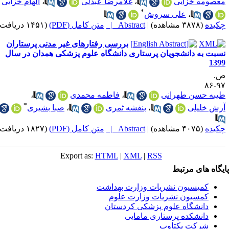
عصومه خزایی
،
غلامرضا عبدلی
،
الهام خزایی
*
،
علی سروش
کیده
(۳۸۷۸ مشاهده)
|
Abstract |
متن کامل (PDF)
(۱۴۵۱ دریافت)
بررسی رفتارهای غیر مدنی پرستاران
سبت به دانشجویان پرستاری دانشگاه علوم پزشکی همدان در سال
139
.
۹۷-
یبه حسن طهرانی
،
فاطمه محمدی
،
*
رش خلیلی
،
بنفشه ثمری
،
صبا بشیری
کیده
(۴۰۷۵ مشاهده)
|
Abstract |
متن کامل (PDF)
(۱۸۲۷ دریافت)
Export as:
HTML
|
XML
|
RSS
یگاه های مرتبط
کمیسیون نشریات وزارت بهداشت
کمسیون نشریات وزارت علوم
دانشگاه علوم پزشکی کردستان
دانشکده پرستاری مامایی
شرکت یکتاوب