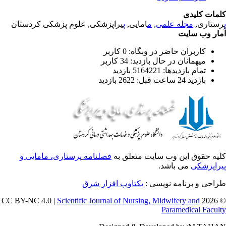
مات کلیدی
ستاری,
مجله علمی
,
م
امایی,
پ
یراپزشکی, علوم پزشکی کردستان
ار وب سایت
کاربران حاضر در وبگاه: 0 کاربر
میهمانان در حال بازدید: 34 کاربر
تمام بازدید‌ها: 5164221 بازدید
بازدید 24 ساعت قبل: 2622 بازدید
یه حقوق این وب سایت متعلق به
فصلنامه پرستاری، مامایی و
راپزشکی
می باشد.
احی و برنامه نویسی :
یکتاوب افزار شرق
Scientific Journal of Nursing, Midwifery and
© 202
Paramedical Facul