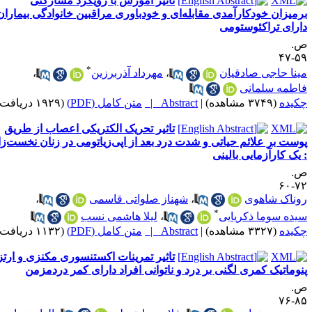
تاثیر آموزش با رویکرد مشارکتی
رمیزان خودکارآمدی مقابله‌ای و خودباوری مراقبین خانوادگی بیماران
ارای تراکئوستومی
.
۵۹-
*
ینا حاجی صادقیان
،
مهرداد آذربرزین
،
اطمه سلمانی
کیده
(۳۷۴۹ مشاهده)
|
Abstract |
متن کامل (PDF)
(۱۹۲۹ دریافت)
تاثیر تحریک الکتریکی اعصاب از طریق
وست بر علائم حیاتی و شدت درد بعد از اپی‌زیاتومی در زنان نخست‌زا
 یک کارآزمایی بالینی
.
۷۲-
وناک شاهوی
،
شهناز صلواتی قاسمی
،
*
یده سوما ذکریایی
،
لیلا هاشمی نسب
کیده
(۳۳۲۷ مشاهده)
|
Abstract |
متن کامل (PDF)
(۱۱۳۲ دریافت)
تاثیر تمرینات اکستنسوری مکنزی و ارتز
نوماتیک کمری لگنی بر درد و ناتوانی افراد دارای کمر دردمزمن
.
۸۵-