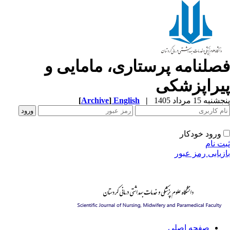
صلنامه پرستاری، مامایی و
یراپزشکی
به 15 مرداد 1405
|
English
]
Archive
[
ورود خودکار
ت نام
زیابی رمز عبور
صفحه اصلی