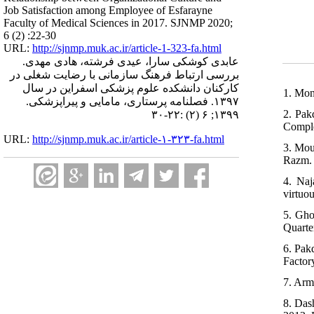
Job Satisfaction among Employee of Esfarayne
Faculty of Medical Sciences in 2017. SJNMP 2020;
6 (2) :22-30
URL:
http://sjnmp.muk.ac.ir/article-1-323-fa.html
عابدی کوشکی سارا، عیدی فرشته، هادی مهدی.
بررسی ارتباط فرهنگ سازمانی با رضایت شغلی در
کارکنان دانشکده علوم پزشکی اسفراین در سال
1. Mon
۱۳۹۷. فصلنامه پرستاری، مامایی و پیراپزشکی.
2. Pak
۱۳۹۹; ۶ (۲) :۲۲-۳۰
Comple
URL:
http://sjnmp.muk.ac.ir/article-۱-۳۲۳-fa.html
3. Mou
Razm. 
4. Naj
virtuo
5. Gho
Quarte
6. Pak
Factor
7. Arm
8. Das