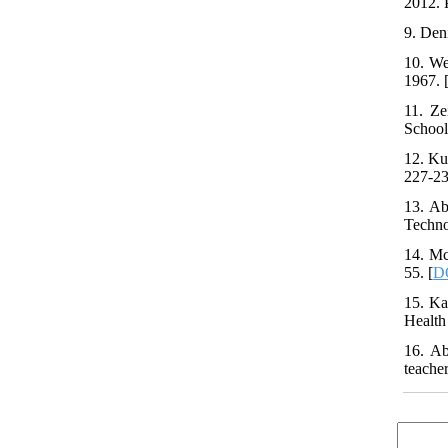
2012. 
9. Den
10. We
1967. 
11. Ze
School
12. Ku
227-23
13. Ab
Techno
14. Mc
55. [
DO
15. Ka
Health
16. Ab
teache