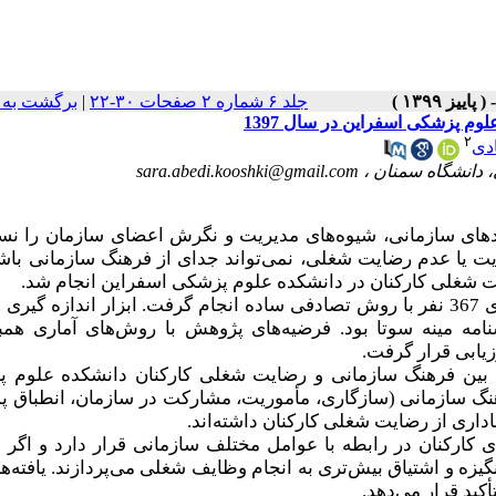
برگشت به 
|
جلد ۶ شماره ۲ صفحات ۳۰-۲۲
م پزشکی اسفراین در سال 1397
۲
دی
sara.abedi.kooshki@gmail.com
دهای سازمانی، شیوه‌های مدیریت و نگرش‌ اعضای سازمان را نس
 یا عدم رضایت شغلی، نمی‌تواند جدای از فرهنگ سازمانی باشد
.
 شغلی کارکنان در دانشکده علوم پزشکی اسفراین انجام شد
این مطالعه توصیفی مقطعی در سال 1397 برروی 367 نفر با روش تصادفی ساده انجام گرفت. ابزار اندازه 
امه مینه سوتا بود. فرضیه‌های پژوهش با روش‌های آماری هم
.
زیابی قرار گرفت
 بین فرهنگ سازمانی و رضایت شغلی کارکنان دانشکده علوم 
 فرهنگ سازمانی (سازگاری، مأموریت، مشارکت در سازمان، انطباق 
.
اداری از رضایت شغلی کارکنان داشته‌اند
ای کارکنان در رابطه با عوامل مختلف سازمانی قرار دارد و اگر 
گیزه و اشتیاق بیش‌تری به انجام وظایف شغلی می‌پردازند. یافته‌ه
.
ید قرار می‌دهد