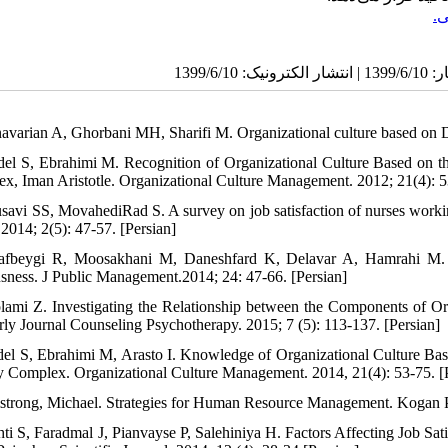
ی
avarian A, Ghorbani MH, Sharifi M. Organizational culture based on D
del S, Ebrahimi M. Recognition of Organizational Culture Based on 
x, Iman Aristotle. Organizational Culture Management. 2012; 21(4): 5
savi SS, MovahediRad S. A survey on job satisfaction of nurses working
2014; 2(5): 47-57. [Persian]
afbeygi R, Moosakhani M, Daneshfard K, Delavar A, Hamrahi M. Pa
usness. J Public Management.2014; 24: 47-66. [Persian]
lami Z. Investigating the Relationship between the Components of Or
rly Journal Counseling Psychotherapy. 2015; 7 (5): 113-137. [Persian]
del S, Ebrahimi M, Arasto I. Knowledge of Organizational Culture Ba
y Complex. Organizational Culture Management. 2014, 21(4): 53-75. [
strong, Michael. Strategies for Human Resource Management. Kogan P
hti S, Faradmal J, Pianvayse P, Salehiniya H. Factors Affecting Job Sa