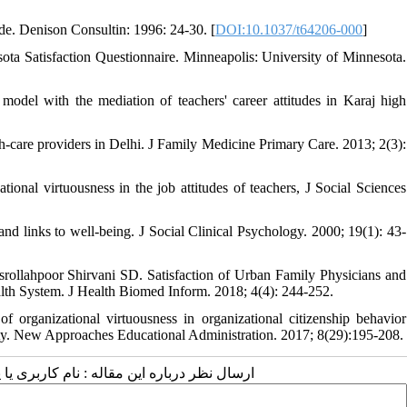
ide. Denison Consultin: 1996: 24-30. [
DOI:10.1037/t64206-000
]
a Satisfaction Questionnaire. Minneapolis: University of Minnesota.
model with the mediation of teachers' career attitudes in Karaj high
-care providers in Delhi. J Family Medicine Primary Care. 2013; 2(3):
ional virtuousness in the job attitudes of teachers, J Social Sciences
 links to well-being. J Social Clinical Psychology. 2000; 19(1): 43-
rollahpoor Shirvani SD. Satisfaction of Urban Family Physicians and
lth System. J Health Biomed Inform. 2018; 4(4): 244-252.
 organizational virtuousness in organizational citizenship behavior
 city. New Approaches Educational Administration. 2017; 8(29):195-208.
ارسال نظر درباره این مقاله : نام کاربری :