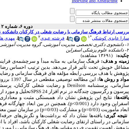
Indexing and Abstracting
دوره ۶، شماره ۲ - ( پاییز ۱۳۹۹ )
بررسی ارتباط فرهنگ سازمانی با رضایت شغلی در کارکنان دانشکده علو
۲
۱
*
مهدی ها
،
فرشته عیدی
،
سارا عابدی کوشکی
۱- دانشجوی دکتری تخصصی مدیریت آموزشی، گروه مدیریت آموزشی، دانشگاه سمنان ،
۲- دانشکده علوم پزشکی اسفراین
چکیده:
(۱۳۶۹۱ مشاهده)
زمینه و هدف
فرهنگ سازمانی به مثابه مبدأ و سرچشمه‌ی فراین
مشاغل خویش تحت تأثیر قرار می‌دهد. بدین ترتیب احساس رضایت
پژوهش با هدف بررسی رابطه مؤلفه های فرهنگ سازمانی و رضایت
واد و روش
ها:
و رضایت شغلی کارکنان، پرسشن
Denilson
ازمانی، پرسشنامه
تحلیل و مورد ار
SPSS
پیرسون و رگرسیون چندگانه در نرم افزار 24
یافته‌ها:
نتایج این پژوهش نشان داد همبستگی مثبت و معناداری
همچنین در بین ابعاد چهارگانه)،
).
p<
سفراین وجود دارد (0/001
در سازمان تبیین معن
)
p=
) و مشارکت (0/03
p=
ابعاد مأموریت (0/03
نتیجه
گیری:
یافته‌ها نشان داد که برداشت‌ها و نگرش‌های حرفه‌
سازمانی در راستای ارتقای رضایت شغلی کارکنان باشد، افراد با ان
پژوهش اهمیت تقویت خرده مقیاس‌های فرهنگ سازمانی را مورد تأک