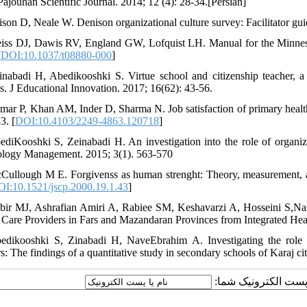
Pajouhan Scientific Journal. 2014; 12 (4): 28-34.[Persian]
ison D, Neale W. Denison organizational culture survey: Facilitator gu
iss DJ, Dawis RV, England GW, Lofquist LH. Manual for the Minnesot
[
DOI:10.1037/t08880-000
]
inabadi H, Abedikooshki S. Virtue school and citizenship teacher, a 
s. J Educational Innovation. 2017; 16(62): 43-56.
mar P, Khan AM, Inder D, Sharma N. Job satisfaction of primary health
3. [
DOI:10.4103/2249-4863.120718
]
ediKooshki S, Zeinabadi H. An investigation into the role of organizat
logy Management. 2015; 3(1). 563-570
Cullough M E. Forgivenss as human strenght: Theory, measurement, and
I:10.1521/jscp.2000.19.1.43
]
bir MJ, Ashrafian Amiri A, Rabiee SM, Keshavarzi A, Hosseini S,Nas
 Care Providers in Fars and Mazandaran Provinces from Integrated Hea
edikooshki S, Zinabadi H, NaveEbrahim A. Investigating the role of
rs: The findings of a quantitative study in secondary schools of Karaj
یا پست الکترونیک شما