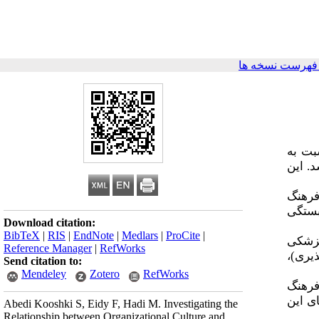
فهرست نسخه ها
بت به
. این
گیری فرهنگ
بستگی
Download citation:
BibTeX
|
RIS
|
EndNote
|
Medlars
|
ProCite
|
پزشکی
Reference Manager
|
RefWorks
پذیری
Send citation to:
Mendeley
Zotero
RefWorks
فرهنگ
ای این
Abedi Kooshki S, Eidy F, Hadi M. Investigating the
Relationship between Organizational Culture and