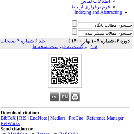
اطلاعات تماس
فرم برقراری ارتباط
Indexing and Abstracting
دوره ۶، شماره ۴ - ( بهار ۱۴۰۰ )
جلد ۶ شماره ۴ صفحات
برگشت به فهرست نسخه ها
|
۸-۱
Download citation:
BibTeX
|
RIS
|
EndNote
|
Medlars
|
ProCite
|
Reference Manager
|
RefWorks
Send citation to: