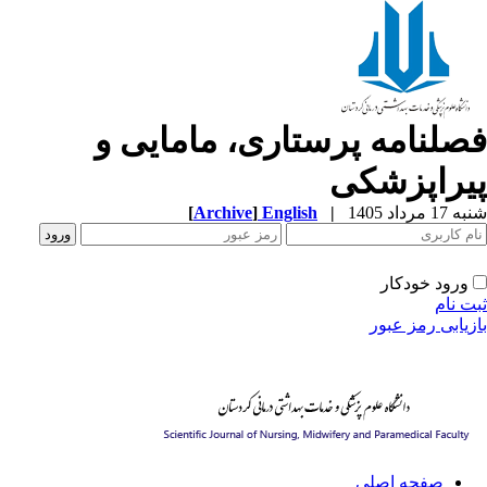
صلنامه پرستاری، مامایی و
یراپزشکی
[
Archive
]
English
|
1 مرداد 1405
ورود خودکار
ت نام
زیابی رمز عبور
صفحه اصلی