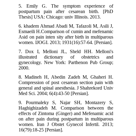
5. Emily G. The symptom experience of
postpartum pain after cesarean birth. [PhD
Thesis] USA: Chicago: univ Illinois. 2013.
6. khadem Ahmad Abadi M, Tafazoli M, Asili J,
Esmaeili H.Comparison of cumin and mefenamic
Asid on pain inten sity after birth in multiparous
women. IJOGI. 2013; 1931(16):57-64. [Persian].
7. Dox I, Melloni JL, Sheld HH. Melloni's
illustrated dictionary of obstetrics and
gynecology. New York: Parthenon Pub Group;
2000.
8. Madineh H, Abedin Zadeh M, Ghaheri H.
Compression of post cesarean section pain with
general and spinal anesthesia. J Shahrekord Univ
Med Sci. 2004; 6(4):43-50 [Persian].
9. Pourmaleky S, Najar SH, Montazery S,
Haghighizadeh M. Comparison between the
effects of Zintoma (Ginger) and Mefenamic acid
on after pain during postpartum in multiparous
women. Iran J Obstet Gynecol Infertil. 2013;
16(79):18-25 [Persian].