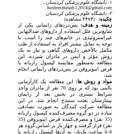
۱- دانشگاه علوم پزشکی کردستان ،
hasheminasab.l.2014@gmail.com
۲- دانشگاه علوم پزشکی کردستان
چکیده:
(۴۴۷۳ مشاهده)
زمینه و هدف:
پس‌دردهای زایمانی یکی از
شایع‌ترین علل استفاده از داروهای ضدالتهابی
غیراستروئیدی در خانم‌های چند زا است. با
توجه به تمایل بیشتر افراد به استفاده از طب
مکمل بالأخص داروهای گیاهی و نیاز به یک
روش مؤثر و ایمن در مادران شیرده، این
مطالعه به‌منظور مقایسه کپسول رازیانه با
قرص ایبوبروفن بر پس‌دردهای زایمانی انجام
.
شد
مواد و روش
ها:
این مطالعه یک کارآزمایی
بالینی بود که بر روی 70 نفر از مادران واجد
شرایط بستری در بخش بعد از زایمان
بیمارستان بعثت سنندج انجام شد. در این
مطالعه شرکت
کنندگان به صورت تصادفی
ساده در دو گروه مصرف‌کننده کپسول رازیانه
(35 نفر) و مصرف‌کننده قرص ایبوبروفن (35
نفر) قرار گرفتند و چهار بار بر اساس گروه هر
4-6 ساعت یک‌بار، به آن‌ها کپسول رازیانه یا