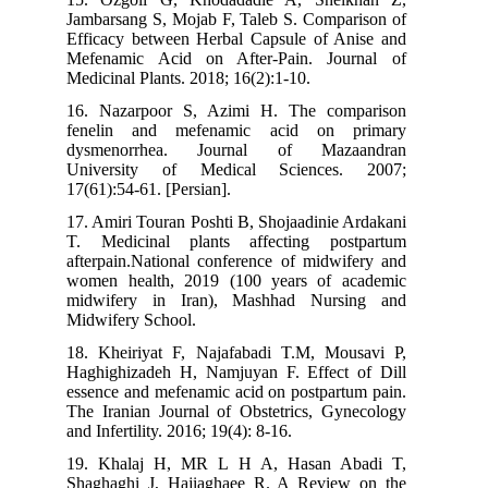
Jambarsang S, Mojab F, Taleb S. Comparison of
Efficacy between Herbal Capsule of Anise and
Mefenamic Acid on After-Pain. Journal of
Medicinal Plants. 2018; 16(2):1-10.
16. Nazarpoor S, Azimi H. The comparison
fenelin and mefenamic acid on primary
dysmenorrhea. Journal of Mazaandran
University of Medical Sciences. 2007;
17(61):54-61. [Persian].
17. Amiri Touran Poshti B, Shojaadinie Ardakani
T. Medicinal plants affecting postpartum
afterpain.National conference of midwifery and
women health, 2019 (100 years of academic
midwifery in Iran), Mashhad Nursing and
Midwifery School.
18. Kheiriyat F, Najafabadi T.M, Mousavi P,
Haghighizadeh H, Namjuyan F. Effect of Dill
essence and mefenamic acid on postpartum pain.
The Iranian Journal of Obstetrics, Gynecology
and Infertility. 2016; 19(4): 8-16.
19. Khalaj H, MR L H A, Hasan Abadi T,
Shaghaghi J, Hajiaghaee R. A Review on the