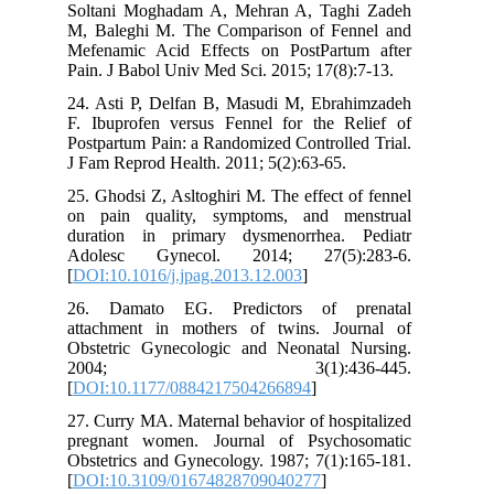
Soltani Moghadam A, Mehran A, Taghi Zadeh
M, Baleghi M. The Comparison of Fennel and
Mefenamic Acid Effects on PostPartum after
Pain. J Babol Univ Med Sci. 2015; 17(8):7-13.
24. Asti P, Delfan B, Masudi M, Ebrahimzadeh
F. Ibuprofen versus Fennel for the Relief of
Postpartum Pain: a Randomized Controlled Trial.
J Fam Reprod Health. 2011; 5(2):63-65.
25. Ghodsi Z, Asltoghiri M. The effect of fennel
on pain quality, symptoms, and menstrual
duration in primary dysmenorrhea. Pediatr
Adolesc Gynecol. 2014; 27(5):283-6.
[
DOI:10.1016/j.jpag.2013.12.003
]
26. Damato EG. Predictors of prenatal
attachment in mothers of twins. Journal of
Obstetric Gynecologic and Neonatal Nursing.
2004; 3(1):436-445.
[
DOI:10.1177/0884217504266894
]
27. Curry MA. Maternal behavior of hospitalized
pregnant women. Journal of Psychosomatic
Obstetrics and Gynecology. 1987; 7(1):165-181.
[
DOI:10.3109/01674828709040277
]