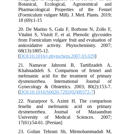
Botanical, Ecological, Agronomical and
Pharmacological Properties of the Fennel
(Foeniculum vulgare Mill). J. Med. Plants. 2019;
18 (69):1-15
20. De Marino S, Gala F, Borbone N, Zollo F,
Vitalini S, Visioli F, et al. Phenolic glycosides
from Foeniculum vulgare fruit and evaluation of
antioxidative activity. Phytochemistry. 2007;
68(13):1805-12.
[
DOI:10.1016/j.phytochem.2007.03.029
]
21. Namavar Jahromi B, Tartifizadeh A,
Khabnadideh S. Comparison of fennel and
mefenamic acid for the treatment of primary
dysmenorrhea. International Journal of
Gynecology & Obstetrics. 2003; 80(2):153-7.
[
DOI:10.1016/S0020-7292(02)00372-7
]
22. Nazarpoor S, Azimi H. The comparison
fenelin and mefenamic acid on primary
dysmenorrhea. Journal of Mazaandran
University of Medical Sciences. 2007;
17(61):54-61. [Persian]
23. Golian Tehrani Sh, Mirmohammadali M,