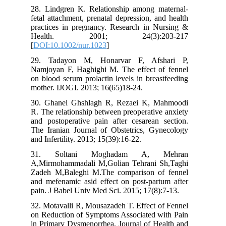
28. Lindgren K. Relationship among maternal-
fetal attachment, prenatal depression, and health
practices in pregnancy. Research in Nursing &
Health. 2001; 24(3):203-217
[
DOI:10.1002/nur.1023
]
29. Tadayon M, Honarvar F, Afshari P,
Namjoyan F, Haghighi M. The effect of fennel
on blood serum prolactin levels in breastfeeding
mother. IJOGI. 2013; 16(65)18-24.
30. Ghanei Ghshlagh R, Rezaei K, Mahmoodi
R. The relationship between preoperative anxiety
and postoperative pain after cesarean section.
The Iranian Journal of Obstetrics, Gynecology
and Infertility. 2013; 15(39):16-22.
31. Soltani Moghadam A, Mehran
A,Mirmohammadali M,Golian Tehrani Sh,Taghi
Zadeh M,Baleghi M.The comparison of fennel
and mefenamic asid effect on post-partum after
pain. J Babel Univ Med Sci. 2015; 17(8):7-13.
32. Motavalli R, Mousazadeh T. Effect of Fennel
on Reduction of Symptoms Associated with Pain
in Primary Dysmenorrhea. Journal of Health and