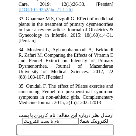
Care. 2019; 12(1):26-33. [Persian]
[
DOI:10.29252/jhc.21.1.26
]
33. Gharenaz M.S, Ozgoli G. Effect of medicinal
plants in the treatment of primary dysmenorrhea
in Iran: a review article. Journal of Obstetrics &
Gynecology in Infertile. 2015; 18(160):14-31.
[Persian]
34. Moslemi L, Aghamohammadi A, Bekhradi
R, Zafari M. Comparing the Effects of Vitamin E
and Fennel Extract on Intensity of Primary
Dysmenorrhea. Journal of Mazandaran
University of Medical Sciences. 2012; 22
(88):103-107. [Persian]
35. Omidali F. The effect of Pilates exercise and
consuming Fennel on pre-menstrual syndrome
symptoms in non-athletic girls. Complementary
Medicine Journal. 2015; 2(15):1202-12013
ارسال نظر درباره این مقاله : نام کاربری یا پست
الکترونیک شما: