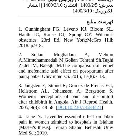
پذیرش: 1400/2/5 | انتشار: 1400/3/10 | انتشار
الکترونیک: 1400/3/10
فهرست منابع
1. Cunningham FG, Leveno KJ, Bloom SL,
Hauth JC, Rouse DJ, Spong CY. William's
obstetrics. 23rd Ed. New York:McGro Hill:
2018. p:918.
2. Soltani Moghadam A, Mehran
A,Mirmohammadali M,Golian Tehrani Sh,Taghi
Zadeh M, Baleghi M.The comparison of fennel
and mefenamic asid effect on post-partum after
pain.j babel Univ mmd sci. 2015; 17(8):7-13.
3. Jangsten E, Strand R, Gomez de Freitas EG,
Hellström AL, Johansson A, Bergström S.
Women's perceptions of pain and discomfort
after childbirth in Angola. Afr J Reprod Health.
2005; 9(3):148-58. [
DOI:10.2307/3583421
]
4. Talae N. Lavender essential effect on labor
pain in women admitted to hospitals in Isfahan
[Master's thesis]. Tehran Shahid Beheshti Univ
Med Sci; 2010.