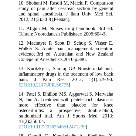
10. Shohani M, Rasoli M, Maleki F. Comparison
study of pain after cesarean section by general
and spinal anesthesia. J Ilam Univ Med Sci.
2012; 21(3):30-8 [Persian].
11. Abgun M. Nurses drug handbook. 3rd ed.
Tehran: Nooredanesh Publishaer; 2005:604-5.
12. Macintyre P, Scott D, Schug S, Visser E,
Walker S. Acute pain management: scientific
evidence.3rd ed. Australian and New Zealand
College of Anesthetists.2010.p:386.
13. Kuritzky L, Samraj GP. Nonsteroidal anti-
inflammatory drugs in the treatment of low back
pain. J Pain Res. 2012; 5(1):579-90.
[
DOI:10.2147/JPR.S6775
]
14. Patel S, Dhillon MS, Aggarwal S, Marwaha
N, Jain A. Treatment with platelet-rich plasma is
more effective than placebo for knee
osteoarthritis: a prospective, double-blind,
randomized trial. Am J Sports Med. 2013;
41(2):356-64.
[
DOI:10.1177/0363546512471299
]
15. Ozgoli G, Khodadadie A, Sheikhan Z,