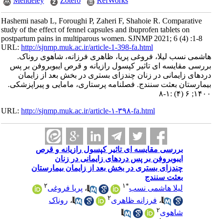
Mendeley
Zotero
RefWorks
Hashemi nasab L, Foroughi P, Zaheri F, Shahoie R. Comparative
study of the effect of fennel capsules and ibuprofen tablets on
postpartum pains in multiparous women. SJNMP 2021; 6 (4) :1-8
URL:
http://sjnmp.muk.ac.ir/article-1-398-fa.html
هاشمی نسب لیلا، فروغی پریا، ظاهری فرزانه، شاهوی روناک.
بررسی مقایسه ای تاثیر کپسول رازیانه و قرص ایبوبروفن بر پس
دردهای زایمانی در زنان چندزای بستری در بخش بعد از زایمان
بیمارستان بعثت سنندج. فصلنامه پرستاری، مامایی و پیراپزشکی.
۱۴۰۰; ۶ (۴) :۱-۸
URL:
http://sjnmp.muk.ac.ir/article-۱-۳۹۸-fa.html
بررسی مقایسه ای تاثیر کپسول رازیانه و قرص
ایبوبروفن بر پس دردهای زایمانی در زنان
چندزای بستری در بخش بعد از زایمان بیمارستان
بعثت سنندج
۲
۱
*
پریا فروغی
،
لیلا هاشمی نسب
۲
روناک
،
فرزانه ظاهری
،
۲
شاهوی