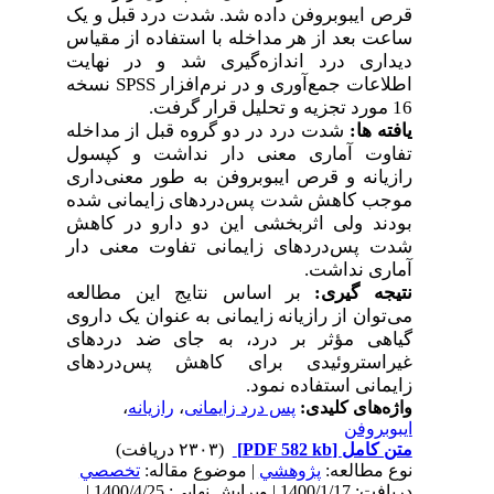
قرص ایبوبروفن داده شد. شدت درد قبل و یک
ساعت بعد از هر مداخله با استفاده از مقیاس
دیداری درد اندازه‌گیری شد و در نهایت
نسخه
SPSS
اطلاعات جمع‌آوری و در نرم‌افزار
.
16 مورد تجزیه و تحلیل قرار گرفت
یافته
ها:
شدت درد در دو گروه قبل از مداخله
تفاوت آماری معنی
دار نداشت و کپسول
رازیانه و قرص ایبوبروفن به طور معنی‌داری
موجب کاهش شدت پس‌دردهای زایمانی شده
بودند
ولی اثربخشی این دو دارو در کاهش
شدت پس‌دردهای زایمانی تفاوت معنی
دا
ر
.
آماری نداشت
نتیجه
گیری:
بر اساس نتایج این مطالعه
می‌توان از رازیانه زایمانی به عنوان یک داروی
گیاهی مؤثر بر درد، به جای ضد دردهای
غیراستروئیدی برای کاهش پس‌دردهای
.
زایمانی استفاده نمود
،
رازیانه
،
پس درد زایمانی
واژه‌های کلیدی:
ایبوبروفن
(۲۳۰۳ دریافت)
[PDF 582 kb]
متن کامل
نوع مطالعه:
پژوهشي
| موضوع مقاله:
تخصصي
دریافت: 1400/1/17 | ویرایش نهایی: 1400/4/25 |