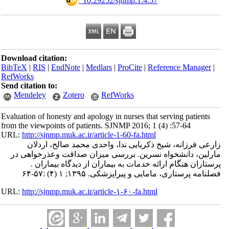
‎ 10.29252/sjnmp.1.4.57
Download citation:
BibTeX
|
RIS
|
EndNote
|
Medlars
|
ProCite
|
Reference Manager
|
RefWorks
Send citation to:
Mendeley
Zotero
RefWorks
Evaluation of honesty and apology in nurses that serving patients
from the viewpoints of patients. SJNMP 2016; 1 (4) :57-64
URL:
http://sjnmp.muk.ac.ir/article-1-60-fa.html
زارعی فرزانه، شیخ ذکریایی ندا، واحدی محمد صالح، اردلان
مارلین، دانشخواه نسرین. بررسی میزان صداقت وعذرخواهی در
پرستاران هنگام ارائه خدمات به بیماران از دیدگاه بیماران .
فصلنامه پرستاری، مامایی و پیراپزشکی. ۱۳۹۵; ۱ (۴) :۵۷-۶۴
URL:
http://sjnmp.muk.ac.ir/article-۱-۶۰-fa.html