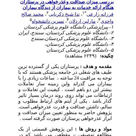
بررسی میزان صداقت وعذرخواهی در پرستاران
هنگام ارائه خدمات به بیماران از دیدگاه بیماران
۲
۱
*
فرزانه زارعی
،
ندا شیخ ذکریایی
،
محمد صالح
۵
۴
۳
واحدی
،
مارلین اردلان
،
نسرین دانشخواه
۱- پیراپزشکی دانشگاه علوم پزشکی کردستان
۲- دانشگاه علوم پزشکی کردستان، سنندج، ایران
۳- ،دانشگاه علوم پزشکی کردستان،سنندج
۴- دانشگاه علوم پزشکی کردستان،
۵- دانشگاه علوم پزشکی کردستان
چکیده:
(۶۲۴۹ مشاهده)
مقدمه و هدف :
پرستاران یکی از گسترده ترین
طیف های شغلی در جامعه پزشکی هستند که با
توجه به مراقبت 24 ساعته ، ساعات زیادی را با
بیماران می گذراند واین زمینه ساز تعاملات
بیشتر این دو باهم است . کیفیت این تعاملات و
ارتباطات می تواند روی روند درمان بسیار تاثیر
گذار باشد . یکی از آیتم های ارتباط مطلوب و
سالم، داشتن صداقت و قدرت عذرخواهی است.
پژوهش حاضر به منظور تعیین میزان صداقت و
ابراز عذرخواهی پرستاران صورت گرفته است .
مواد و روش ها :
این پژوهش قسمتی از یک
مطالعه توصیفی – مقطعی می باشد که در