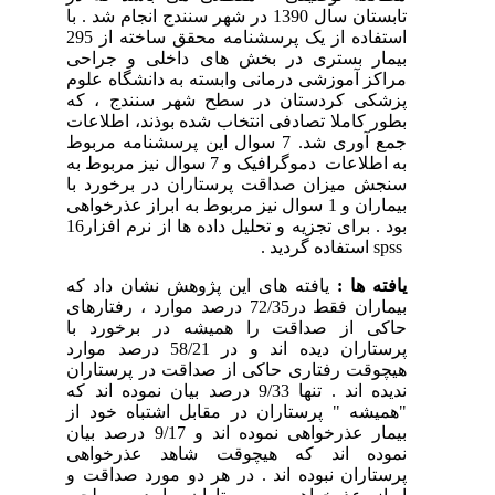
تابستان سال 1390 در شهر سنندج انجام شد . با
استفاده از یک پرسشنامه محقق ساخته از 295
بیمار بستری در بخش های داخلی و جراحی
مراکز آموزشی درمانی وابسته به دانشگاه علوم
پزشکی کردستان در سطح شهر سنندج ، که
بطور کاملا تصادفی انتخاب شده بوذند، اطلاعات
جمع آوری شد. 7 سوال این پرسشنامه مربوط
به اطلاعات دموگرافیک و 7 سوال نیز مربوط به
سنجش میزان صداقت پرستاران در برخورد با
بیماران و 1 سوال نیز مربوط به ابراز عذرخواهی
بود . برای تجزیه و تحلیل داده ها از نرم افزار16
spss
استفاده گردید .
یافته ها :
یافته های این پژوهش نشان داد که
بیماران فقط در72/35 درصد موارد ، رفتارهای
حاکی از صداقت را همیشه در برخورد با
پرستاران دیده اند و در 58/21 درصد موارد
هیچوقت رفتاری حاکی از صداقت در پرستاران
ندیده اند . تنها 9/33 درصد بیان نموده اند که
"همیشه " پرستاران در مقابل اشتباه خود از
بیمار عذرخواهی نموده اند و 9/17 درصد بیان
نموده اند که هیچوقت شاهد عذرخواهی
پرستاران نبوده اند . در هر دو مورد صداقت و