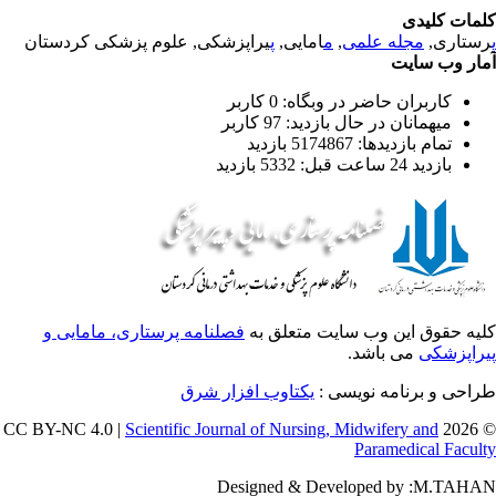
مات کلیدی
ستاری,
مجله علمی
,
م
امایی,
پ
یراپزشکی, علوم پزشکی کردستان
ار وب سایت
کاربران حاضر در وبگاه: 0 کاربر
میهمانان در حال بازدید: 97 کاربر
تمام بازدید‌ها: 5174867 بازدید
بازدید 24 ساعت قبل: 5332 بازدید
یه حقوق این وب سایت متعلق به
فصلنامه پرستاری، مامایی و
راپزشکی
می باشد.
احی و برنامه نویسی :
یکتاوب افزار شرق
Scientific Journal of Nursing, Midwifery and
© 202
Paramedical Facul
Designed & Developed by :M.TAH