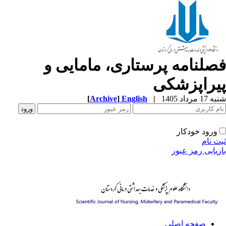
صلنامه پرستاری، مامایی و
یراپزشکی
1 مرداد 1405
|
English
]
Archive
[
ورود خودکار
ت نام
زیابی رمز عبور
صفحه اصلی