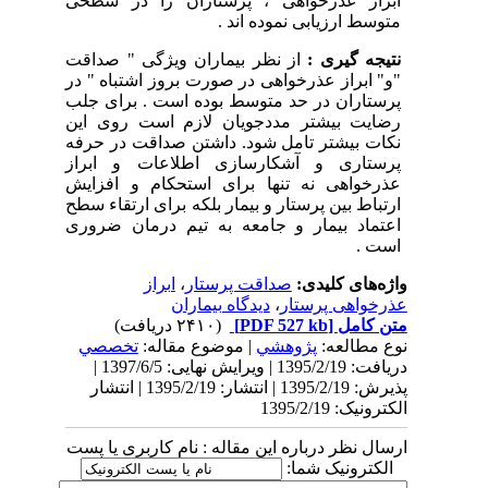
ابراز عذرخواهی ، پرستاران را در سطحی
متوسط ارزیابی نموده اند .
نتیجه گیری :
از نظر بیماران ویژگی " صداقت
"و" ابراز عذرخواهی در صورت بروز اشتباه " در
پرستاران در حد متوسط بوده است . برای جلب
رضایت بیشتر مددجویان لازم است روی این
نکات بیشتر تامل شود. داشتن صداقت در حرفه
پرستاری و آشکارسازی اطلاعات و ابراز
عذرخواهی نه تنها برای استحکام و افزایش
ارتباط بین پرستار و بیمار بلکه برای ارتقاء سطح
اعتماد بیمار و جامعه به تیم درمان ضروری
است .
واژه‌های کلیدی:
صداقت پرستار
،
ابراز
عذرخواهی پرستار
،
دیدگاه بیماران
متن کامل
[PDF 527 kb]
(۲۴۱۰ دریافت)
نوع مطالعه:
پژوهشي
| موضوع مقاله:
تخصصي
دریافت: 1395/2/19 | ویرایش نهایی: 1397/6/5 |
پذیرش: 1395/2/19 | انتشار: 1395/2/19 | انتشار
الکترونیک: 1395/2/19
ارسال نظر درباره این مقاله : نام کاربری یا پست
الکترونیک شما: