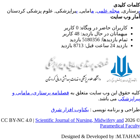
مات کلیدی
ستاری,
مجله علمی
,
م
امایی,
پ
یراپزشکی, علوم پزشکی کردستان
ار وب سایت
کاربران حاضر در وبگاه: 0 کاربر
میهمانان در حال بازدید: 48 کاربر
تمام بازدید‌ها: 5180356 بازدید
بازدید 24 ساعت قبل: 8713 بازدید
یه حقوق این وب سایت متعلق به
فصلنامه پرستاری، مامایی و
راپزشکی
می باشد.
احی و برنامه نویسی :
یکتاوب افزار شرق
Scientific Journal of Nursing, Midwifery and
© 202
Paramedical Facul
Designed & Developed by :M.TAH