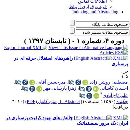
اطلاعات تماس
فرم برقراری ارتباط
Indexing and Abstracting
دوره ۴، شماره ۱ - ( تابستان ۱۳۹۷ )
راهبردهای استقلال حرفه ای در
رستاری
.
۵
صطفی روشن زاده
،
میرحسین آقایی
،
حسان کاشانی
،
زهرا پارسایی مهر
،
*
لی تاج آبادی
کیده
(۱۱۵۹۰ مشاهده)
|
Abstract |
متن کامل (PDF)
(۴۰۱۰
ریافت)
چالش های بهبود کیفیت پرستاری در
یران: یک مرور سیستماتیک