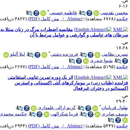
.
۱۶
*
حسن تقدسی
،
فاطمه حسینی
کیده
(۶۷۶۸ مشاهده)
|
Abstract |
متن کامل (PDF)
(۴۸۲۲ دریافت)
مقایسه اضطراب مرگ در زنان مبتلا به
رطان های تناسلی و گوارشی و عوامل مرتبط با آن
.
۲۸-
*
سرین نظامی
،
فروزنده دشتی
،
لیلا آلیلو
،
شیوا حیدری
کیده
(۵۱۹۵ مشاهده)
|
Abstract |
متن کامل (PDF)
(۲۶۷۷ دریافت)
اثر یک دوره تمرین تناوبی استقامتی
زاینده (طناب زنی) بر بیومارکرهای آنتی اکسیدانی و استرس
کسیداتیو در دختران غیرفعال
.
۴۰-
*
هلول قربانیان
،
کریم ازالی علمداری
،
وسف صابری
،
فریبا شکرالهی
،
حکیمه محمدی
کیده
(۵۴۴۷ مشاهده)
|
Abstract |
متن کامل (PDF)
(۲۹۴۴ دریافت)