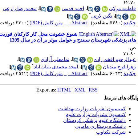
۷۰-
اطمه مرکی
،
احمد قدمی
،
محمدرضا زارعی
*
،
نگین لارتی
کیده
(۵۴۸۰ مشاهده)
|
Abstract |
متن کامل (PDF)
(۳۳۰۰ دریافت)
شیوع خشونت محل کار کارکنان فوریت
ای پزشکی شهرستان سنندج و عوامل موثر بر آن در سال 1395
.
۸۰-
بدالرحیم افخم زاده
،
نمامعلی آزادی
،
*
هرا فرح مندیان
،
امجد محمدی بلبان آباد
کیده
(۶۰۴۳ مشاهده)
|
Abstract |
متن کامل (PDF)
(۲۵۴۲ دریافت)
Export as:
HTML
|
XML
|
RSS
یگاه های مرتبط
کمیسیون نشریات وزارت بهداشت
کمسیون نشریات وزارت علوم
دانشگاه علوم پزشکی کردستان
دانشکده پرستاری مامایی
شرکت یکتاوب