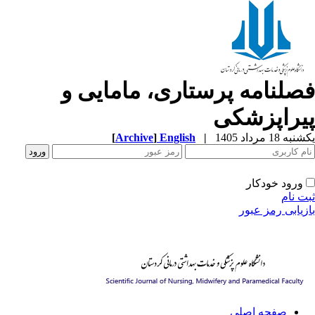
صلنامه پرستاری، مامایی و
یراپزشکی
ه 18 مرداد 1405
|
English
]
Archive
[
ورود خودکار
ت نام
زیابی رمز عبور
صفحه اصلی