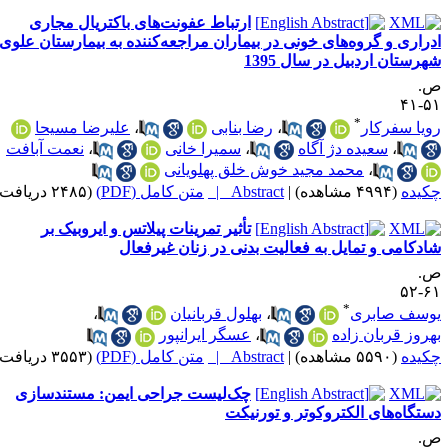
ارتباط عفونت‌های باکتریال مجاری
دراری و گروه‌های خونی در بیماران مراجعه‌کننده به بیمارستان علوی
هرستان اردبیل در سال 1395
.
۵۱-
*
ویا سفرکار
،
رضا بنابی
،
علیرضا مسیحا
،
سعیده دژ آگاه
،
سمیرا خانی
،
نعمت آبافت
،
محمد مجید خوش خلق پهلویانی
کیده
(۴۹۹۴ مشاهده)
|
Abstract |
متن کامل (PDF)
(۲۴۸۵ دریافت)
تأثیر تمرینات پیلاتس و ایروبیک بر
ادکامی و تمایل به فعالیت بدنی در زنان غیرفعال
.
۶۱-
*
وسف صابری
،
بهلول قربانیان
،
هروز قربان زاده
،
عسگر ایرانپور
کیده
(۵۵۹۰ مشاهده)
|
Abstract |
متن کامل (PDF)
(۳۵۵۳ دریافت)
چک‌لیست جراحی ایمن: مستندسازی
ستگاه‌های الکتروکوتر و تورنیکت
.