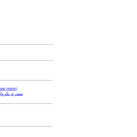
ase report
سندرم نکرولی