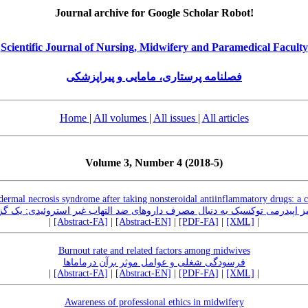
Journal archive for Google Scholar Robot!
Scientific Journal of Nursing, Midwifery and Paramedical Faculty
فصلنامه پرستاری، مامایی و پیراپزشکی
Home
|
All volumes
|
All issues
|
All articles
Volume 3, Number 4 (2018-5)
dermal necrosis syndrome after taking nonsteroidal antiinflammatory drugs: a c
ز اپیدرمی توکسیک به دنبال مصرف داروهای ضد التهاب غیر استروئیدی: یک 
|
[Abstract-FA]
|
[Abstract-EN]
|
[PDF-FA]
|
[XML]
|
Burnout rate and related factors among midwives
فرسودگی شغلی و عوامل موثر برآن درماماها
|
[Abstract-FA]
|
[Abstract-EN]
|
[PDF-FA]
|
[XML]
|
Awareness of professional ethics in midwifery