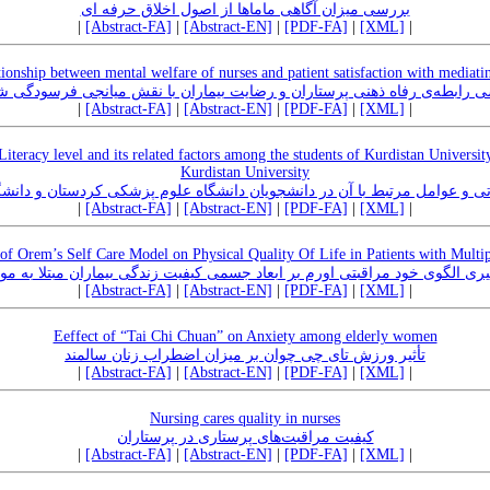
بررسی میزان آگاهی ماماها از اصول اخلاق حرفه ای
|
[Abstract-FA]
|
[Abstract-EN]
|
[PDF-FA]
|
[XML]
|
ationship between mental welfare of nurses and patient satisfaction with mediati
 رابطه‌ی رفاه ذهنی پرستاران و رضایت بیماران با نقش میانجی فرسودگی 
|
[Abstract-FA]
|
[Abstract-EN]
|
[PDF-FA]
|
[XML]
|
iteracy level and its related factors among the students of Kurdistan Universi
Kurdistan University
و عوامل مرتبط با آن در دانشجویان دانشگاه علوم پزشکی کردستان و دانشگاه 
|
[Abstract-FA]
|
[Abstract-EN]
|
[PDF-FA]
|
[XML]
|
of Orem’s Self Care Model on Physical Quality Of Life in Patients with Multip
یری الگوی خود مراقبتی اورم بر ابعاد جسمی کیفیت زندگی بیماران مبتلا به م
|
[Abstract-FA]
|
[Abstract-EN]
|
[PDF-FA]
|
[XML]
|
Eeffect of “Tai Chi Chuan” on Anxiety among elderly women
تأثیر ورزش تای چی چوان بر میزان اضطراب زنان سالمند
|
[Abstract-FA]
|
[Abstract-EN]
|
[PDF-FA]
|
[XML]
|
Nursing cares quality in nurses
کیفیت مراقبت‌های پرستاری در پرستاران
|
[Abstract-FA]
|
[Abstract-EN]
|
[PDF-FA]
|
[XML]
|