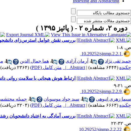
Indexing and Abstracting
دوره ۲، شماره ۲ - ( پائیز ۱۳۹۵ )
بررسی نقش عوامل استرس‌زای دانشجویی د
ص. ۸-۱
‎ 10.29252/sjnmp.2.2.1
حمید تقی نژاد
،
آرمان آزادی
،
هما جمال الدین
،
می
چکیده
(۶۴۴۴ مشاهده)
|
Abstract |
متن کامل (PDF)
(۲۳۶۴ دریافت)
ارتباط هوش هیجانی با سلامت روانی دانش
ص. ۲۱-۹
‎ 10.29252/sjnmp.2.2.9
سیما زهری انبوهی
،
سید جواد موسویان
،
جمیله محتشم
چکیده
(۶۶۶۳ مشاهده)
|
Abstract |
متن کامل (PDF)
(۳۲۰۴ دریافت)
بررسی آمادگی به اعتیاد دانشجویان رش
ص. ۳۲-۲۲
‎ 10.29252/sjnmp.2.2.22