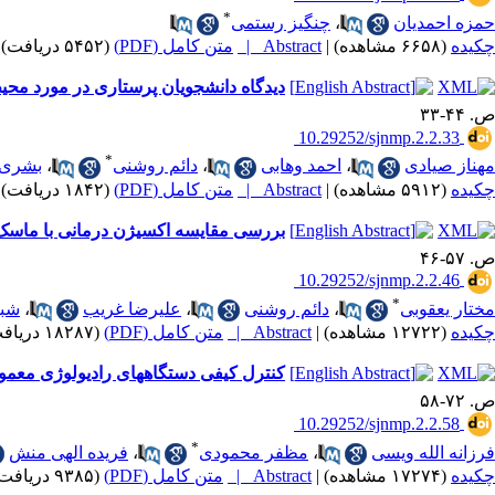
*
حمزه احمدیان
،
چنگیز رستمی
چکیده
(۶۶۵۸ مشاهده)
|
Abstract |
متن کامل (PDF)
(۵۴۵۲ دریافت)
دیدگاه دانشجویان پرستاری در مورد محیط ی
ص. ۴۴-۳۳
‎ 10.29252/sjnmp.2.2.33
*
مهناز صیادی
،
احمد وهابی
،
دائم روشنی
،
بشری 
چکیده
(۵۹۱۲ مشاهده)
|
Abstract |
متن کامل (PDF)
(۱۸۴۲ دریافت)
بررسی مقایسه اکسیژن درمانی با ماسک 
ص. ۵۷-۴۶
‎ 10.29252/sjnmp.2.2.46
*
مختار یعقوبی
،
دائم روشنی
،
علیرضا غریب
،
شبن
چکیده
(۱۲۷۲۲ مشاهده)
|
Abstract |
متن کامل (PDF)
(۱۸۲۸۷ دریافت)
کنترل کیفی دستگاههای رادیولوژی معمول
ص. ۷۲-۵۸
‎ 10.29252/sjnmp.2.2.58
*
فرزانه الله ویسی
،
مظفر محمودی
،
فریده الهی منش
چکیده
(۱۷۲۷۴ مشاهده)
|
Abstract |
متن کامل (PDF)
(۹۳۸۵ دریافت)