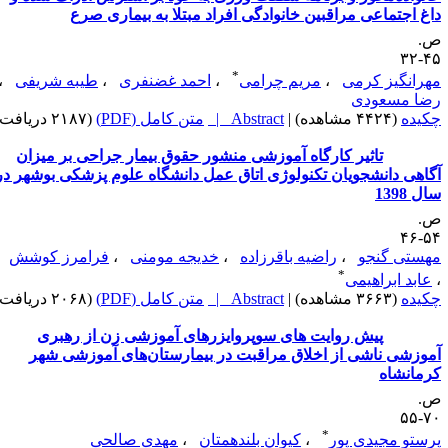
اغ اجتماعی مراقبین خانوادگی افراد مبتلا به بیماری صرع
.
۴۵-
*
هرانگیز کرمی
،
مریم چرامی
،
احمد غضنفری
،
طیبه شریفی
،
ضا مسعودی
کیده
(۴۴۲۴ مشاهده)
|
Abstract |
متن کامل (PDF)
(۲۱۸۷ دریافت)
تاثیر کارگاه آموزشی منشور حقوق بیمار جراحی بر میزان
گاهی دانشجویان تکنولوژی اتاق عمل دانشگاه علوم پزشکی بوشهر در
ل 1398
.
۵۴-
هستی گنجو
،
راضیه باقرزاده
،
خدیجه مومنی
،
فرامرز کوشش
*
عابد ابراهیمی
کیده
(۳۶۶۳ مشاهده)
|
Abstract |
متن کامل (PDF)
(۲۰۶۸ دریافت)
پیش روایت های سوپروایزرهای آموزشی زن از رهبری
موزشی ناشی از اخلاق مراقبت در بیمارستان‌های آموزشی شهر
رمانشاه
.
۷۰-
*
رستو مجیدی پور
،
کیوان بلندهمتان
،
مهدی صالحی