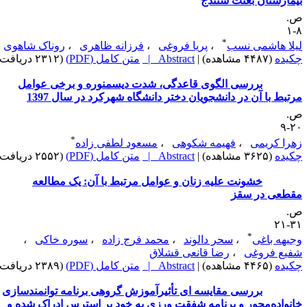
یمارستان بعثت سنندج
.
۸
*
یلا هاشمی نسب
،
پریا فروغی
،
فرزانه ظاهری
،
روناک شاهوی
کیده
(۴۴۸۷ مشاهده)
|
Abstract |
متن کامل (PDF)
(۲۳۱۲ دریافت)
بررسی الگوی قاعدگی، شدت دیسمنوره و برخی عوامل
رتبط با آن در دانشجویان دختر دانشگاه شهرکرد در سال 1397
.
۲۰
*
هرا کریمی
،
فهیمه شکوهی
،
مسعود لطفی زاده
کیده
(۳۶۲۵ مشاهده)
|
Abstract |
متن کامل (PDF)
(۲۵۵۲ دریافت)
خشونت علیه زنان و عوامل مرتبط با آن: یک مطالعه
قطعی در سقز
.
۳۱-
*
جیهه باغی
،
سحر دالوند
،
محمد فرج زاده
،
سوره خاکی
،
فیع فروغی
،
رضا قانعی قشلاق
کیده
(۴۴۶۵ مشاهده)
|
Abstract |
متن کامل (PDF)
(۲۳۸۹ دریافت)
بررسی مقایسه ای تأثیرآموزش گروهی برنامه توانمندسازی
انواده‌‌محور و برنامه شفقت ورزی به خود بر استرس ادراک شده و