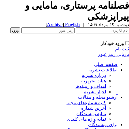
صلنامه پرستاری، مامایی و
یراپزشکی
ه 19 مرداد 1405
|
English
]
Archive
[
ورود خودکار
ت نام
زیابی رمز عبور
صفحه اصلی
اطلاعات نشریه
درباره نشریه
هیات تحریریه
اهداف و زمینه‌ها
اخبار نشریه
آرشیو مجله و مقالات
کلیه شماره‌های مجله
آخرین شماره
نمایه نویسندگان
نمایه واژه های کلیدی
برای نویسندگان